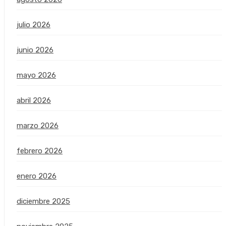
julio 2026
junio 2026
mayo 2026
abril 2026
marzo 2026
febrero 2026
enero 2026
diciembre 2025