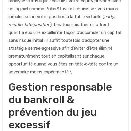
l’analyse statistique : calculez votre equity pré‑flop avec
un logiciel comme PokerStove et choisissez vos mains
initiales selon votre position à la table virtuelle (
early
,
middle
,
late position
). Les tournois freeroll offrent
quant à eux une excellente façon d’accumuler un capital
sans risque initial ; il suffit toutefois d’adopter une
stratégie serrée‑agressive afin d’éviter d’être éliminé
prématurément tout en capitalisant sur chaque
opportunité quand vous êtes en tête‑à‑tête contre un
adversaire moins expérimenté.\
Gestion responsable
du bankroll &
prévention du jeu
excessif