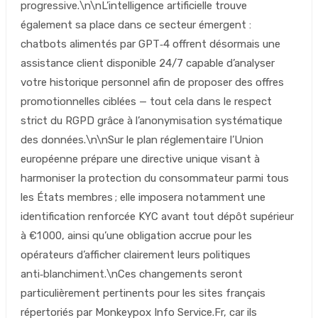
progressive.\n\nL’intelligence artificielle trouve
également sa place dans ce secteur émergent :
chatbots alimentés par GPT‑4 offrent désormais une
assistance client disponible 24/7 capable d’analyser
votre historique personnel afin de proposer des offres
promotionnelles ciblées — tout cela dans le respect
strict du RGPD grâce à l’anonymisation systématique
des données.\n\nSur le plan réglementaire l’Union
européenne prépare une directive unique visant à
harmoniser la protection du consommateur parmi tous
les États membres ; elle imposera notamment une
identification renforcée KYC avant tout dépôt supérieur
à €1 000, ainsi qu’une obligation accrue pour les
opérateurs d’afficher clairement leurs politiques
anti‑blanchiment.\nCes changements seront
particulièrement pertinents pour les sites français
répertoriés par Monkeypox Info Service.Fr, car ils