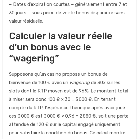
– Dates d’expiration courtes – généralement entre 7 et
30 jours – sous peine de voir le bonus disparaître sans
valeur résiduelle.
Calculer la valeur réelle
d’un bonus avec le
“wagering”
Supposons qu’un casino propose un bonus de
bienvenue de 100 € avec un
wagering
de 30x sur les
slots dont le RTP moyen est de 96 %. Le montant total
à miser sera donc 100 € × 30 = 3 000 €. En tenant
compte du RTP, l’espérance théorique après avoir joué
ces 3 000 € est 3 000 € × 0,96 = 2 880 €, soit une perte
attendue de 120 € sur le capital engagé uniquement
pour satisfaire la condition du bonus. Ce calcul montre