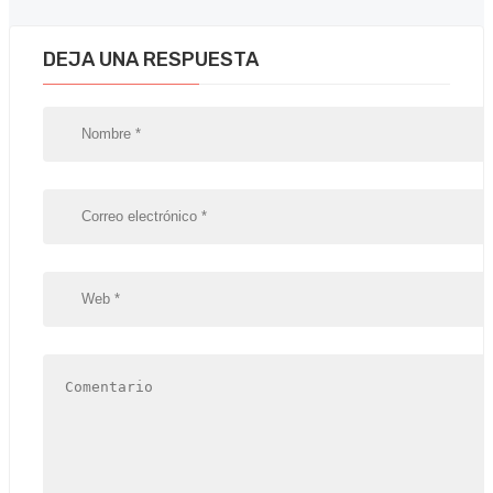
DEJA UNA RESPUESTA