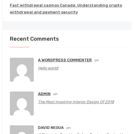
Fast withdrawal casinos Canada: Understanding crypto
withdrawal and payment security
Recent Comments
A WORDPRESS COMMENTER
on
Hello world!
ADMIN
on
The Most Inspiring Interior Design Of 2018
DAVID NEGUA
on