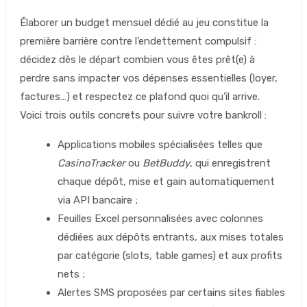
Élaborer un budget mensuel dédié au jeu constitue la
première barrière contre l’endettement compulsif :
décidez dès le départ combien vous êtes prêt(e) à
perdre sans impacter vos dépenses essentielles (loyer,
factures…) et respectez ce plafond quoi qu’il arrive.
Voici trois outils concrets pour suivre votre bankroll :
Applications mobiles spécialisées telles que
CasinoTracker
ou
BetBuddy
, qui enregistrent
chaque dépôt, mise et gain automatiquement
via API bancaire ;
Feuilles Excel personnalisées avec colonnes
dédiées aux dépôts entrants, aux mises totales
par catégorie (slots, table games) et aux profits
nets ;
Alertes SMS proposées par certains sites fiables