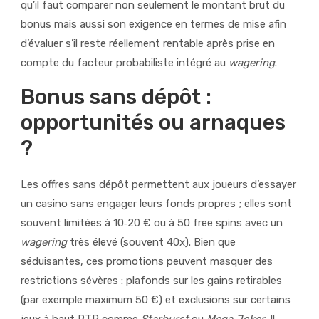
qu’il faut comparer non seulement le montant brut du
bonus mais aussi son exigence en termes de mise afin
d’évaluer s’il reste réellement rentable après prise en
compte du facteur probabiliste intégré au
wagering
.
Bonus sans dépôt :
opportunités ou arnaques
?
Les offres sans dépôt permettent aux joueurs d’essayer
un casino sans engager leurs fonds propres ; elles sont
souvent limitées à 10‑20 € ou à 50 free spins avec un
wagering
très élevé (souvent 40x). Bien que
séduisantes, ces promotions peuvent masquer des
restrictions sévères : plafonds sur les gains retirables
(par exemple maximum 50 €) et exclusions sur certains
jeux à haut RTP comme
Starburst
ou
Mega Joker
. Il