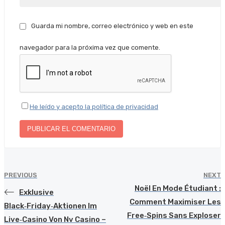
Guarda mi nombre, correo electrónico y web en este
navegador para la próxima vez que comente.
He leído y acepto la política de privacidad
PREVIOUS
NEXT
Noël En Mode Étudiant :
Exklusive
Comment Maximiser Les
Black‑Friday‑Aktionen Im
Free‑spins Sans Exploser
Live‑Casino Von Nv Casino –