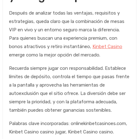
Después de analizar todas las ventajas, requisitos y
estrategias, queda claro que la combinación de mesas
VIP en vivo y un entorno seguro marca la diferencia.
Para quienes buscan una experiencia premium, con
bonos atractivos y retiro instantáneo,
Kinbet Casino
emerge como la mejor opción del mercado.
Recuerda siempre jugar con responsabilidad. Establece
límites de depósito, controla el tiempo que pasas frente
a la pantalla y aprovecha las herramientas de
autoexclusión que el sitio ofrece. La diversión debe ser
siempre la prioridad, y con la plataforma adecuada,
también puedes obtener ganancias sostenibles.
Palabras clave incorporadas: onlinekinbetcasinoes.com,
Kinbet Casino casino jugar, Kinbet Casino casino.