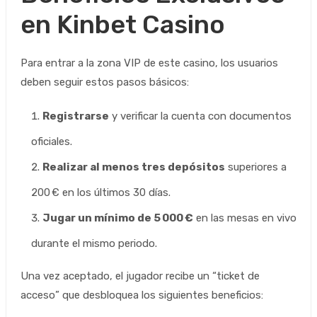
en Kinbet Casino
Para entrar a la zona VIP de este casino, los usuarios
deben seguir estos pasos básicos:
Registrarse
y verificar la cuenta con documentos
oficiales.
Realizar al menos tres depósitos
superiores a
200 € en los últimos 30 días.
Jugar un mínimo de 5 000 €
en las mesas en vivo
durante el mismo periodo.
Una vez aceptado, el jugador recibe un “ticket de
acceso” que desbloquea los siguientes beneficios: