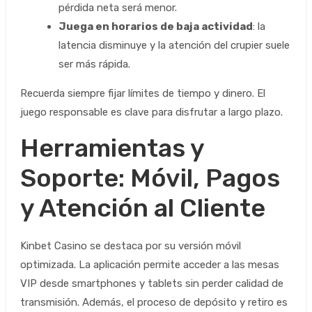
pérdida neta será menor.
Juega en horarios de baja actividad
: la
latencia disminuye y la atención del crupier suele
ser más rápida.
Recuerda siempre fijar límites de tiempo y dinero. El
juego responsable es clave para disfrutar a largo plazo.
Herramientas y
Soporte: Móvil, Pagos
y Atención al Cliente
Kinbet Casino se destaca por su versión móvil
optimizada. La aplicación permite acceder a las mesas
VIP desde smartphones y tablets sin perder calidad de
transmisión. Además, el proceso de depósito y retiro es