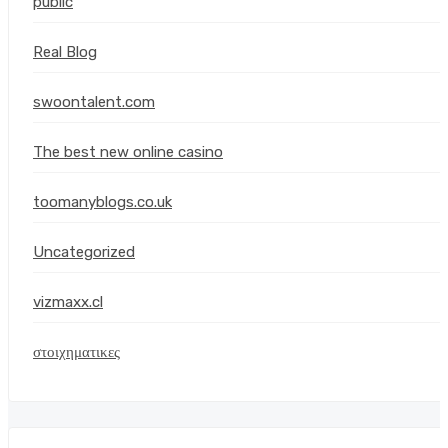
public
Real Blog
swoontalent.com
The best new online casino
toomanyblogs.co.uk
Uncategorized
vizmaxx.cl
στοιχηματικες