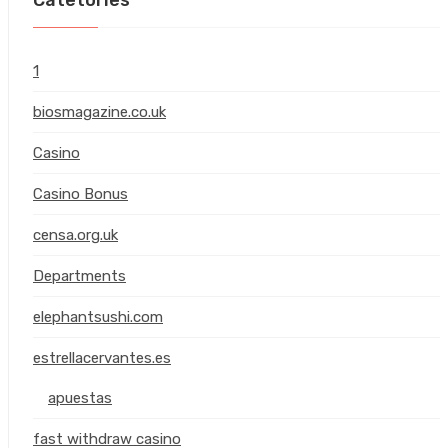
1
biosmagazine.co.uk
Casino
(
Casino Bonus
censa.org.uk
Departments
elephantsushi.com
estrellacervantes.es
apuestas
fast withdraw casino