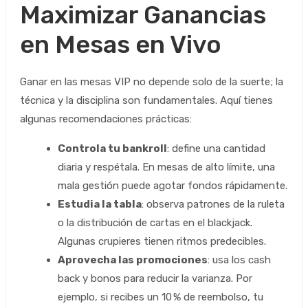
Maximizar Ganancias
en Mesas en Vivo
Ganar en las mesas VIP no depende solo de la suerte; la
técnica y la disciplina son fundamentales. Aquí tienes
algunas recomendaciones prácticas:
Controla tu bankroll
: define una cantidad
diaria y respétala. En mesas de alto límite, una
mala gestión puede agotar fondos rápidamente.
Estudia la tabla
: observa patrones de la ruleta
o la distribución de cartas en el blackjack.
Algunas crupieres tienen ritmos predecibles.
Aprovecha las promociones
: usa los cash
back y bonos para reducir la varianza. Por
ejemplo, si recibes un 10 % de reembolso, tu