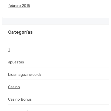
febrero 2015
Categorías
1
apuestas
biosmagazine.co.uk
Casino
Casino Bonus