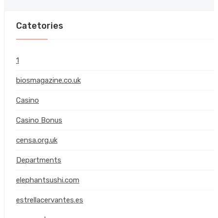
Catetories
1
biosmagazine.co.uk
Casino
(
Casino Bonus
censa.org.uk
Departments
elephantsushi.com
estrellacervantes.es