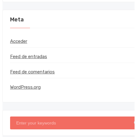
Meta
Acceder
Feed de entradas
Feed de comentarios
WordPress.org