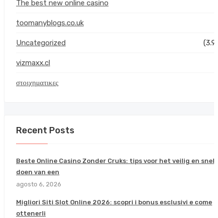
The best new online casino
toomanyblogs.co.uk
Uncategorized
(3.9
vizmaxx.cl
στοιχηματικες
Recent Posts
Beste Online Casino Zonder Cruks: tips voor het veilig en snel
doen van een
agosto 6, 2026
Migliori Siti Slot Online 2026: scopri i bonus esclusivi e come
ottenerli