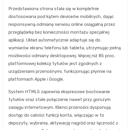
Przedstawiona strona stała się w kompletnie
dostosowana pod kątem deviceów mobilnych, dając
responsywną odmianę serwisu online osiągalną przez
przeglądarkę bez konieczności montażu specjalnej
aplikacji. Układ automatycznie adaptuje się do
wymiarów ekranu telefonu lub tableta, utrzymując pełną
możliwości odmiany desktopowej. Więcej niż 85 proc.
platformowej kolekcji tytułów jest zgodnych z
urządzeniami przenośnymi, funkcjonując płynnie na
platformach Apple i Google.
System HTML5 zapewnia ekspresowe bootowanie
tytułów oraz stałe połączenie nawet przy gorszym
zasięgu internetowym. Klienci przenośni dysponują
dostęp do całości funkcji konta, włączając w to
depozyty, wybrania, aktywację nagród oraz łączność z