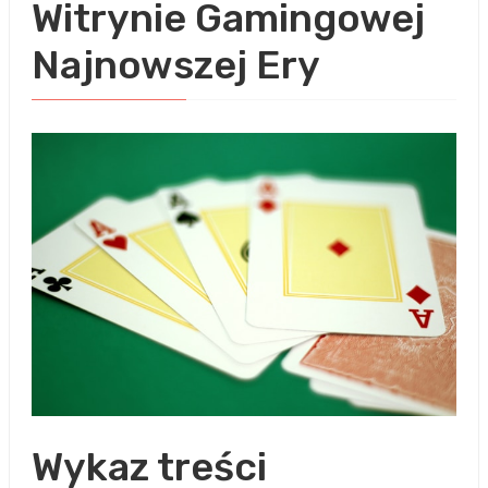
Witrynie Gamingowej
Najnowszej Ery
Wykaz treści