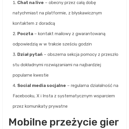
Chat na live
– obecny przez całą dobę
natychmiast na platformie, z błyskawicznym
kontaktem z doradcą
Poczta
– kontakt mailowy z gwarantowaną
odpowiedzią w w trakcie sześciu godzin
Dział pytań
– obszerna sekcja pomocy z przeszło
stu dokładnymi rozwiązaniami na najbardziej
popularne kwestie
Social media socjalne
– regularna działalność na
Facebooku, X i Insta z systematycznym wsparciem
przez komunikaty prywatne
Mobilne przeżycie gier