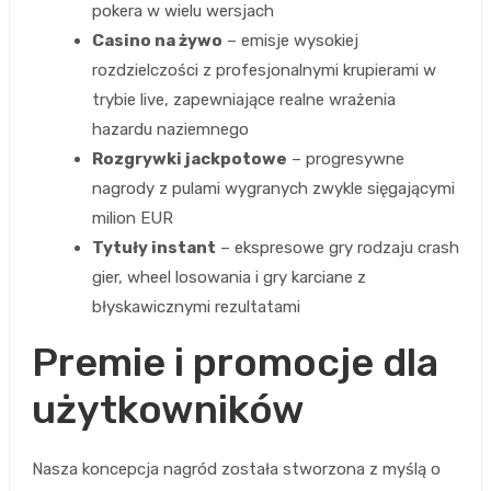
pokera w wielu wersjach
Casino na żywo
– emisje wysokiej
rozdzielczości z profesjonalnymi krupierami w
trybie live, zapewniające realne wrażenia
hazardu naziemnego
Rozgrywki jackpotowe
– progresywne
nagrody z pulami wygranych zwykle sięgającymi
milion EUR
Tytuły instant
– ekspresowe gry rodzaju crash
gier, wheel losowania i gry karciane z
błyskawicznymi rezultatami
Premie i promocje dla
użytkowników
Nasza koncepcja nagród została stworzona z myślą o