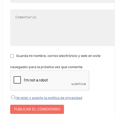
Guarda mi nombre, correo electrónico y web en este
navegador para la próxima vez que comente.
He leído y acepto la política de privacidad