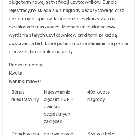
długoterminowej satysfakcji użytkowników. Bundle
rejestracyjny składa się z nagrody depozytowego oraz
bezpłatnych spinów, które można wykorzystać na
określonych maszynach. Mechanizm lojalnościowy
wyróżnia stałych użytkowników creditami za każdą
postawioną bet, które potem można zamienić na premie
pieniężne lub unikalne nagrody.
Rodzaj promocji
Kwota
Warunki rollover
Bonus
Maksymalnie
40x kwotę
rejestracyjny
pięćset EUR +
nagrody
dwieście
bezpłatnych
zakręceń
Doładowania
połowa nawet
35x wartość