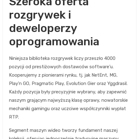
Szeroka oferta
rozgrywek i
deweloperzy
oprogramowania
Niniejsza biblioteka rozgrywek liczy przeszło 4000
pozycji od prestiżowych dostawców software’u.
Kooperujemy z pionierami rynku, tj. jak NetEnt, MG,
Play’n GO, Pragmatic Play, Evolution Gier oraz Yggdrasil.
Każdy pozycja były precyzyjnie wybrany, aby zapewnić
naszym grającym najwyższą klasę oprawy, nowatorskie
mechaniki gamingu oraz uczciwe współczynniki wypłat
RTP.
Segment maszyn wideo tworzy fundament naszej
kolekcji, oferując jednocześnie tradycyjne maszyny