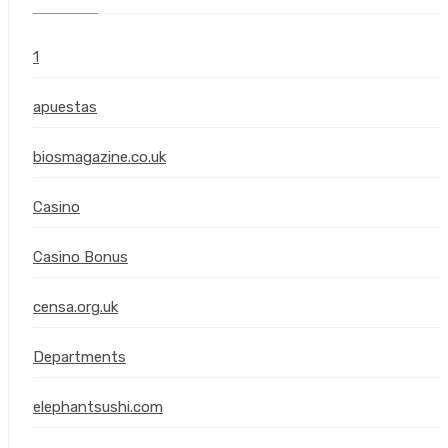
1
apuestas
biosmagazine.co.uk
Casino
Casino Bonus
censa.org.uk
Departments
elephantsushi.com