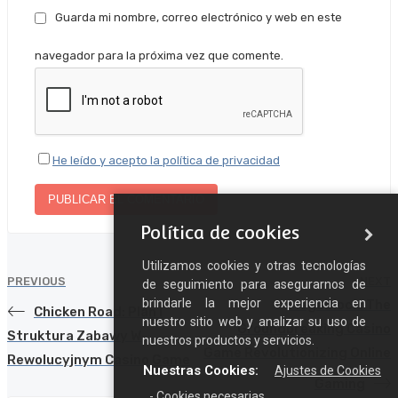
Guarda mi nombre, correo electrónico y web en este
navegador para la próxima vez que comente.
He leído y acepto la política de privacidad
Política de cookies
Utilizamos cookies y otras tecnologías
PREVIOUS
NEXT
de seguimiento para asegurarnos de
brindarle la mejor experiencia en
MegaBlock: The
Chicken Road: Plan I
nuestro sitio web y analizar su uso de
Groundbreaking Casino
Struktura Zabawy W
nuestros productos y servicios.
Game Revolutionizing Online
Rewolucyjnym Casino Game
Nuestras Cookies:
Ajustes de Cookies
Gaming
- Cookies necesarias