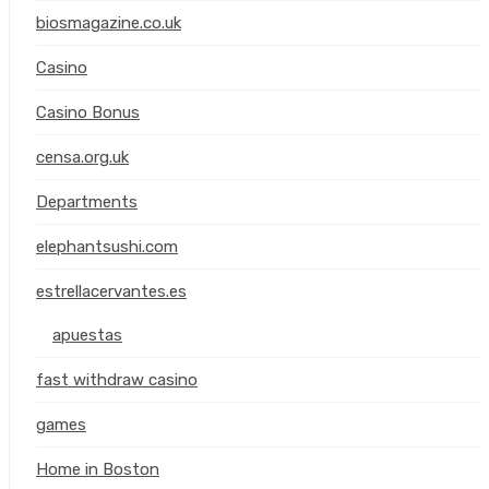
biosmagazine.co.uk
Casino
(
Casino Bonus
censa.org.uk
Departments
elephantsushi.com
estrellacervantes.es
apuestas
fast withdraw casino
games
Home in Boston