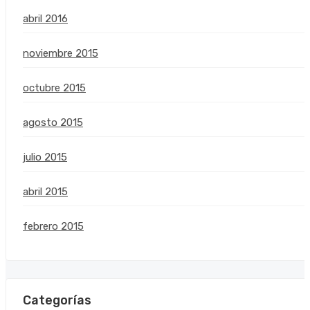
abril 2016
noviembre 2015
octubre 2015
agosto 2015
julio 2015
abril 2015
febrero 2015
Categorías