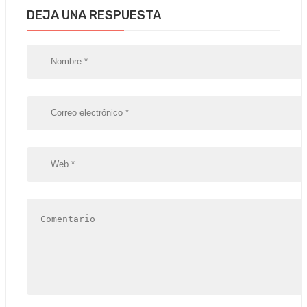
DEJA UNA RESPUESTA