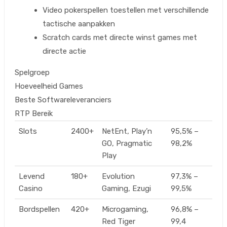
Video pokerspellen toestellen met verschillende
tactische aanpakken
Scratch cards met directe winst games met
directe actie
Spelgroep
Hoeveelheid Games
Beste Softwareleveranciers
RTP Bereik
Slots
2400+
NetEnt, Play’n
95,5% –
GO, Pragmatic
98,2%
Play
Levend
180+
Evolution
97,3% –
Casino
Gaming, Ezugi
99,5%
Bordspellen
420+
Microgaming,
96,8% –
Red Tiger
99,4