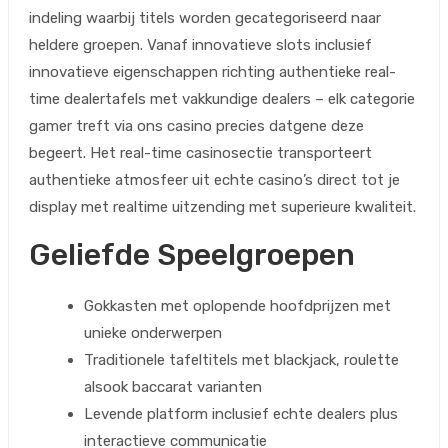
indeling waarbij titels worden gecategoriseerd naar
heldere groepen. Vanaf innovatieve slots inclusief
innovatieve eigenschappen richting authentieke real-
time dealertafels met vakkundige dealers – elk categorie
gamer treft via ons casino precies datgene deze
begeert. Het real-time casinosectie transporteert
authentieke atmosfeer uit echte casino’s direct tot je
display met realtime uitzending met superieure kwaliteit.
Geliefde Speelgroepen
Gokkasten met oplopende hoofdprijzen met
unieke onderwerpen
Traditionele tafeltitels met blackjack, roulette
alsook baccarat varianten
Levende platform inclusief echte dealers plus
interactieve communicatie