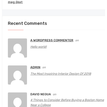
meg őket
Recent Comments
A WORDPRESS COMMENTER
on
Hello world!
ADMIN
on
The Most Inspiring Interior Design Of 2018
DAVID NEGUA
on
4 Things to Consider Before Buying a Boston Home
Near a College