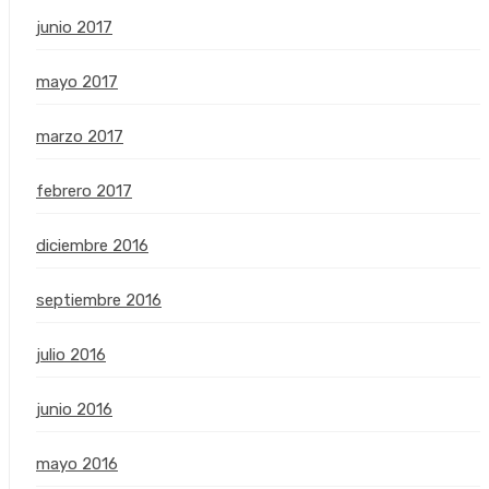
junio 2017
mayo 2017
marzo 2017
febrero 2017
diciembre 2016
septiembre 2016
julio 2016
junio 2016
mayo 2016