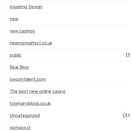
Inspiring Design
new
(
new casinos
newnormalfest.co.uk
public
(3
Real Blog
swoontalent.com
The best new online casino
toomanyblogs.co.uk
Uncategorized
(3.9
vizmaxx.cl