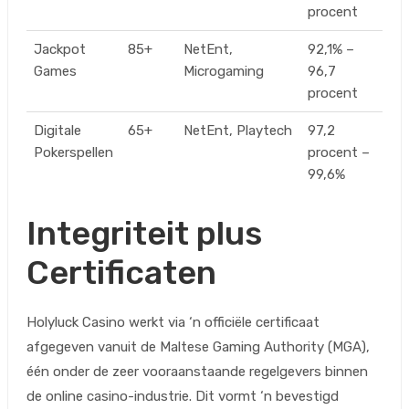
procent
Jackpot
85+
NetEnt,
92,1% –
Games
Microgaming
96,7
procent
Digitale
65+
NetEnt, Playtech
97,2
Pokerspellen
procent –
99,6%
Integriteit plus
Certificaten
Holyluck Casino werkt via ‘n officiële certificaat
afgegeven vanuit de Maltese Gaming Authority (MGA),
één onder de zeer vooraanstaande regelgevers binnen
de online casino-industrie. Dit vormt ‘n bevestigd