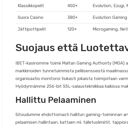
Klassikkopelit
450+
Evolution, Ezugi,
Suora Casino
380+
Evolution Gaming
Jättipottipelit
120+
Microgaming, Net
Suojaus että Luotetta
IBET-kasinomme toimii Maltan Gaming Authority (MGA) ant
markkinoiden tunnetuimmista pelilisensseistä maailmassa. 
organisaatio monitoroi tiukasti jokaista toimijoitaan var
Hyödynnämme 256-bit SSL-salaustekniikkaa kaikissa maks
Hallittu Pelaaminen
Sitoudumme ehdottomasti hallitun gaming-toiminnan arv
pelaamisen hallintaan, kattaen ml. talletuslimiitit, tappio