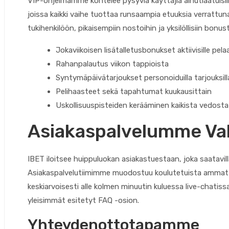
VIP-ohjelmamme kohtelee pysyviä käyttäjiä ainutlaatuisill
joissa kaikki vaihe tuottaa runsaampia etuuksia verrattun
tukihenkilöön, pikaisempiin nostoihin ja yksilöllisiin bonust
Jokaviikoisen lisätalletusbonukset aktiivisille pelaaj
Rahanpalautus viikon tappioista
Syntymäpäivätarjoukset personoiduilla tarjouksill
Pelihaasteet sekä tapahtumat kuukausittain
Uskollisuuspisteiden kerääminen kaikista vedosta
Asiakaspalvelumme V
IBET iloitsee huippuluokan asiakastuestaan, joka saatavilla
Asiakaspalvelutiimimme muodostuu koulutetuista ammatti
keskiarvoisesti alle kolmen minuutin kuluessa live-chatis
yleisimmät esitetyt FAQ -osion.
Yhteydenottotapamme