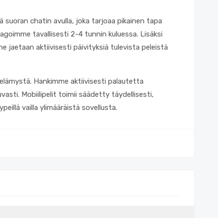
uoran chatin avulla, joka tarjoaa pikainen tapa
agoimme tavallisesti 2-4 tunnin kuluessa. Lisäksi
e jaetaan aktiivisesti päivityksiä tulevista peleistä
elämystä. Hankimme aktiivisesti palautetta
ti. Mobiilipelit toimii säädetty täydellisesti,
illä vailla ylimääräistä sovellusta.