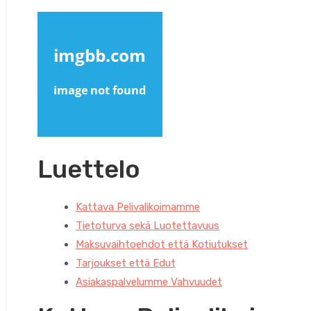
Luettelo
Kattava Pelivalikoimamme
Tietoturva sekä Luotettavuus
Maksuvaihtoehdot että Kotiutukset
Tarjoukset että Edut
Asiakaspalvelumme Vahvuudet