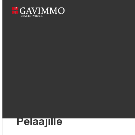
febrero 2, 2026
Uncategorized
IBET – Etevin Pelikesku
Pelaajille