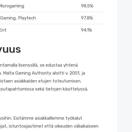
 Microgaming
98.5%
 Gaming, Playtech
97.8%
Ent
94.1%
vuus
amalla lisenssillä, se edustaa yhtenä
Malta Gaming Authority aloitti v. 2001, ja
mistaen asiakkaiden etujen toteutumisen.
utapahtumissa sekä tietojen käsittelyssä.
oihin. Esitämme asiakkaillemme työkalut
rajat, istuntoajastimet että oikeuden väliaikaiseen