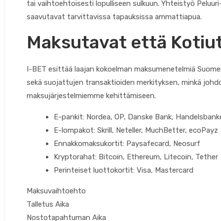
tai vaihtoehtoisesti lopulliseen sulkuun. Yhteistyö Pelu
saavutavat tarvittavissa tapauksissa ammattiapua.
Maksutavat että Kotiu
I-BET esittää laajan kokoelman maksumenetelmiä Suomen
sekä suojattujen transaktioiden merkityksen, minkä jo
maksujärjestelmiemme kehittämiseen.
E-pankit: Nordea, OP, Danske Bank, Handelsbank
E-lompakot: Skrill, Neteller, MuchBetter, ecoPayz
Ennakkomaksukortit: Paysafecard, Neosurf
Kryptorahat: Bitcoin, Ethereum, Litecoin, Tether
Perinteiset luottokortit: Visa, Mastercard
Maksuvaihtoehto
Talletus Aika
Nostotapahtuman Aika