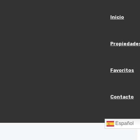
Inicio
Propiedade
Favoritos
Contacto
Español