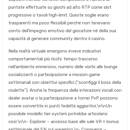
puntate effettuate su giochi ad alto RTP come slot
progressive o tavoli high‑limit. Queste soglie erano
trasparenti ma poco flessibili perché non tenevano
conto dell’impegno emotivo del giocatore né della sua
capacità di generare community dentro il casino.
Nella realtà virtuale emergono invece indicatori
comportamentali più ricchi: tempo trascorso
nell’ambiente immersivo, numero delle visite alle lounge
socializzanti o partecipazione a mission‑game
settimanali con obiettivi specifici (“sconfiggi il boss della
roulette”). Anche la frequenza delle interazioni vocali con
dealer avatar o la partecipazione a tornei PvP possono
essere convertite in punti fedeltà aggiuntivi.\n\nUn
possibile modello tier‑system potrebbe articolarsi
così:\n\n- Explorer – accesso base alle sale VR + bonus
settimanale del 5 % sul wagering.\n- Conqueror –