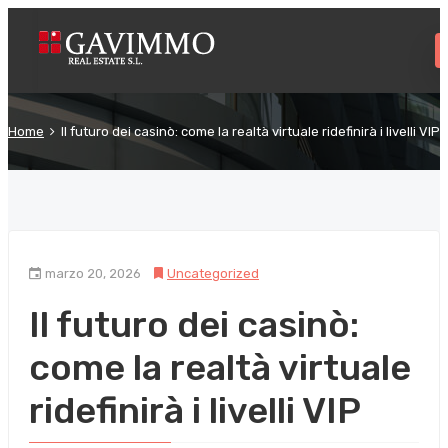
Home
Il futuro dei casinò: come la realtà virtuale ridefinirà i livelli VIP
marzo 20, 2026
Uncategorized
Il futuro dei casinò:
come la realtà virtuale
ridefinirà i livelli VIP