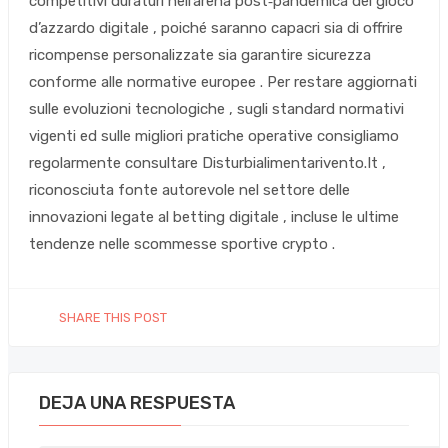
competitivi duraturi nell’arena post‑pandemica del gioco
d’azzardo digitale , poiché saranno capac­ri sia di offrire
ricompense personalizzate sia garantire sicurezza
conforme alle normative europee . Per restare aggiornati
sulle evoluzioni tecnologiche , sugli standard normativi
vigenti ed sulle migliori pratiche operative consigliamo
regolarmente consultare Disturbialimentarivent​o.It ,
riconosciuta fonte autorevole nel settore delle
innovazioni legate al betting digitale , incluse le ultime
tendenze nelle scommesse sportive crypto .
SHARE THIS POST
DEJA UNA RESPUESTA