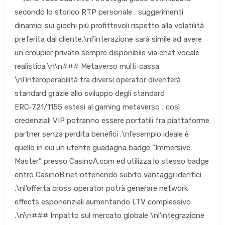
secondo lo storico RTP personale , suggerimenti
dinamici sui giochi più profittevoli rispetto alla volatilità
preferita dal cliente.\nl’interazione sarà simile ad avere
un croupier privato sempre disponibile via chat vocale
realistica.\n\n### Metaverso multi‑cassa
\nl’interoperabilità tra diversi operator diventerà
standard grazie allo sviluppo degli standard
ERC‑721/1155 estesi al gaming metaverso ; così
credenziali VIP potranno essere portatili fra piattaforme
partner senza perdita benefici .\nl’esempio ideale è
quello in cui un utente guadagna badge “Immersive
Master” presso CasinoA.com ed utilizza lo stesso badge
entro CasinoB.net ottenendo subito vantaggi identici
.\nl’offerta cross‑operator potrà generare network
effects esponenziali aumentando LTV complessivo
.\n\n### Impatto sul mercato globale \nl’integrazione