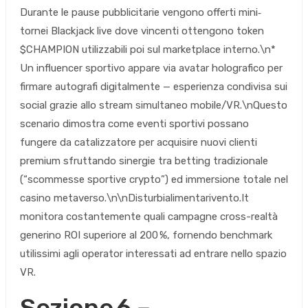
Durante le pause pubblicitarie vengono offerti mini‐
tornei Blackjack live dove vincenti ottengono token
$CHAMPION utilizzabili poi sul marketplace interno.\n*
Un influencer sportivo appare via avatar holografico per
firmare autografi digitalmente — esperienza condivisa sui
social grazie allo stream simultaneo mobile/VR.\nQuesto
scenario dimostra come eventi sportivi possano
fungere da catalizzatore per acquisire nuovi clienti
premium sfruttando sinergie tra betting tradizionale
(“scommesse sportive crypto”) ed immersione totale nel
casino metaverso.\n\nDisturbialimentarivent​o.It
monitora costantemente quali campagne cross-realtà
generino ROI superiore al 200 %, fornendo benchmark
utilissimi agli operator interessati ad entrare nello spazio
VR.
Sezione 6 –