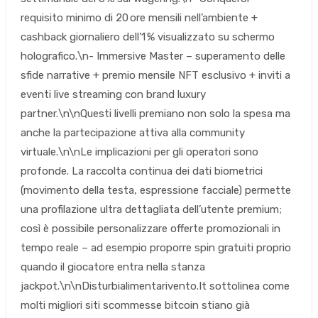
requisito minimo di 20 ore mensili nell’ambiente +
cashback giornaliero dell’1 % visualizzato su schermo
holografico.\n- Immersive Master – superamento delle
sfide narrative + premio mensile NFT esclusivo + inviti a
eventi live streaming con brand luxury
partner.\n\nQuesti livelli premiano non solo la spesa ma
anche la partecipazione attiva alla community
virtuale.\n\nLe implicazioni per gli operatori sono
profonde. La raccolta continua dei dati biometrici
(movimento della testa, espressione facciale) permette
una profilazione ultra dettagliata dell’utente premium;
così è possibile personalizzare offerte promozionali in
tempo reale – ad esempio proporre spin gratuiti proprio
quando il giocatore entra nella stanza
jackpot.\n\nDisturbialimentarivent​o.It sottolinea come
molti migliori siti scommesse bitcoin stiano già