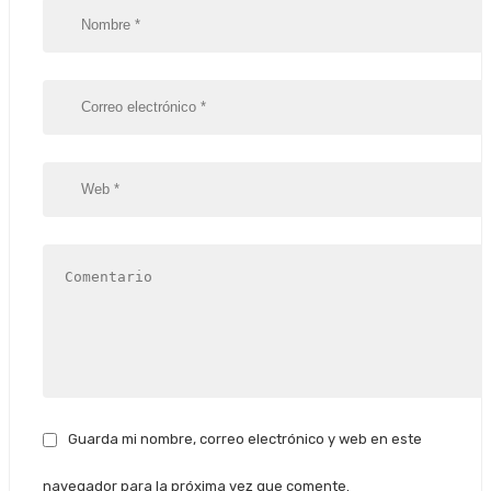
Guarda mi nombre, correo electrónico y web en este
navegador para la próxima vez que comente.