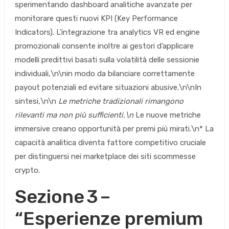
sperimentando dashboard analitiche avanzate per
monitorare questi nuovi KPI (Key Performance
Indicators). L’integrazione tra analytics VR ed engine
promozionali consente inoltre ai gestori d’applicare
modelli predittivi basati sulla volatilità delle sessionie
individuali,\n\nin modo da bilanciare correttamente
payout potenziali ed evitare situazioni abusive.\n\nIn
sintesi,\n\n
Le metriche tradizionali rimangono
rilevanti ma non più sufficienti.\n
Le nuove metriche
immersive creano opportunità per premi più mirati.\n* La
capacità analitica diventa fattore competitivo cruciale
per distinguersi nei marketplace dei siti scommesse
crypto.
Sezione 3 –
“Esperienze premium