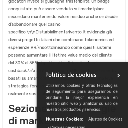
giocatori invece si guadagna trasferibilità: un badge
conquistato può essere venduto sul marketplace
secondario mantenendo valore residuo anche se decide
d’abbandonare quel casino
specifico.\n\nDisturbialimentarivent​o.It evidenzia già
diversi progetti italiani che combinano tokenomics ed
esperienze VR,\nsottolineando come questi sistemi
possano aumentare il lifetime value medio del cliente
dal 30 % al 55 % rispetto ai tradizionali schemi
cashback.\n\nL’integrazione fra NFT badge ed incentivi
Política de cookies
basati su smart contract rappresenta quindi una leva
Utilizamos cookies y otras tecnologías
strategica fondamentale per costruire ecosistemi VIP
de seguimiento para asegurarnos de
realmente sostenibili.
brindarle la mejor experiencia en
nuestro sitio web y analizar su uso de
Sezione 5 – “Strategie
nuestros productos y servicios.
di marketing
Nuestras Cookies:
Ajustes de Cookies
- Cookies necesarias