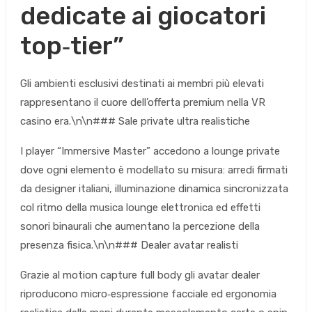
dedicate ai giocatori
top‑tier”
Gli ambienti esclusivi destinati ai membri più elevati
rappresentano il cuore dell’offerta premium nella VR
casino era.\n\n### Sale private ultra realistiche
I player “Immersive Master” accedono a lounge private
dove ogni elemento è modellato su misura: arredi firmati
da designer italiani, illuminazione dinamica sincronizzata
col ritmo della musica lounge elettronica ed effetti
sonori binaurali che aumentano la percezione della
presenza fisica.\n\n### Dealer avatar realisti
Grazie al motion capture full body gli avatar dealer
riproducono micro‑espressione facciale ed ergonomia