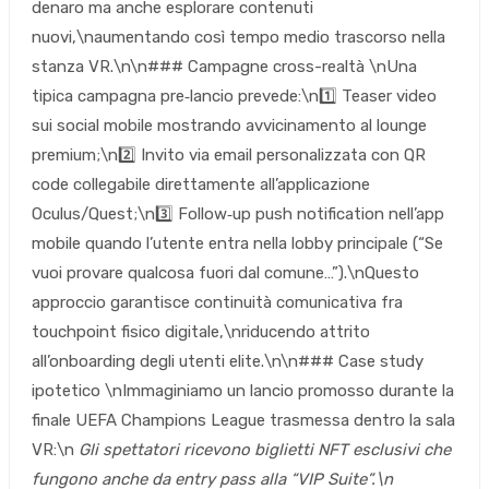
denaro ma anche esplorare contenuti
nuovi,\naumentando così tempo medio trascorso nella
stanza VR.\n\n### Campagne cross-realtà \nUna
tipica campagna pre‐lancio prevede:\n1️⃣ Teaser video
sui social mobile mostrando avvicinamento al lounge
premium;\n2️⃣ Invito via email personalizzata con QR
code collegabile direttamente all’applicazione
Oculus/Quest;\n3️⃣ Follow‑up push notification nell’app
mobile quando l’utente entra nella lobby principale (“Se
vuoi provare qualcosa fuori dal comune…”).\nQuesto
approccio garantisce continuità comunicativa fra
touchpoint fisico digitale,\nriducendo attrito
all’onboarding degli utenti elite.\n\n### Case study
ipotetico \nImmaginiamo un lancio promosso durante la
finale UEFA Champions League trasmessa dentro la sala
VR:\n
Gli spettatori ricevono biglietti NFT esclusivi che
fungono anche da entry pass alla “VIP Suite”.\n