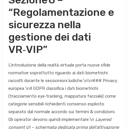
“Regolamentazione e
sicurezza nella
gestione dei dati
VR‑VIP”
L’introduzione della realtà virtuale porta nuove sfide
normative soprattutto riguardo ai dati biometric­hi
raccolti durante le session­ioni ludiche.\n\n### Privacy
europea \nIl GDPR classifica i dati biometric­hi
(tracciamento eye‑tracking, mappatura facciale) come
categorie sensibili richiedenti consenso esplicito
separato dal normale accordo sui termini & condizioni.
Gli operator devono quindi implementare:\n
Layered
consent UI – schermata dedicata prima dell’attivazione