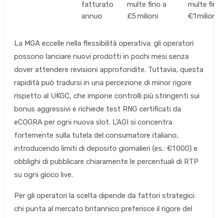
fatturato
multe fino a
multe fin
annuo
£5 milioni
€1 milion
La MGA eccelle nella flessibilità operativa: gli operatori
possono lanciare nuovi prodotti in pochi mesi senza
dover attendere revisioni approfondite. Tuttavia, questa
rapidità può tradursi in una percezione di minor rigore
rispetto al UKGC, che impone controlli più stringenti sui
bonus aggressivi e richiede test RNG certificati da
eCOGRA per ogni nuova slot. L’AGI si concentra
fortemente sulla tutela del consumatore italiano,
introducendo limiti di deposito giornalieri (es.: €1 000) e
obblighi di pubblicare chiaramente le percentuali di RTP
su ogni gioco live.
Per gli operatori la scelta dipende da fattori strategici:
chi punta al mercato britannico preferisce il rigore del