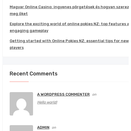
Magyar Online Casino: ingyenes pörgetések és hogyan szerez
meg őket
Explore the exciting world of online pokies NZ: top features a
engaging gameplay
Getting started with Online Pokies NZ: essential tips for new
players
Recent Comments
A WORDPRESS COMMENTER
on
Hello world!
ADMIN
on