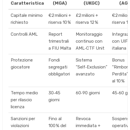
Caratteristica
(MGA)
(UKGC)
(AGI
Capitale minimo
€2 milioni +
£2 milioni +
€2 milion
richiesto
riserva 10 %
riserva 12 %
riserva 1
Controlli AML
Report
Monitoraggio
Integraz
trimestrali
continuo con
con UIF
a FIU Malta
AML‑CTF Unit
italiana
Protezione
Fondi
Sistema
Bonus
giocatore
segregati
“Self‑Exclusion”
“Rimbor
obbligatori
avanzato
Perdita” 
al 10 %
Tempo medio
30‑45
60‑90 giorni
45‑60 gi
per rilascio
giorni
licenza
Sanzioni per
Fino al
Revoca
Sospens
violazioni
100 % del
immediata +
operativ