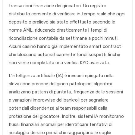
transazioni finanziarie dei giocatori. Un registro
distribuito consente di verificare in tempo reale che ogni
deposito o prelievo sia stato effettuato secondo le
norme AML, riducendo drasticamente i tempi di
riconciliazione contabile da settimane a pochi minuti.
Alcuni casinò hanno già implementato smart contract
che bloccano automaticamente fondi sospetti finché
non viene completata una verifica KYC avanzata.
L’intelligenza artificiale (IA) è invece impiegata nella
rilevazione precoce del gioco patologico: algoritmi
analizzano pattern di puntata, frequenza delle sessioni
e variazioni improvvise del bankroll per segnalare
potenziali dipendenze ai team responsabili della
protezione del giocatore. Inoltre, sistemi IA monitorano
flussi finanziari anomali per identificare tentativi di
riciclaggio denaro prima che raggiungano le soglie