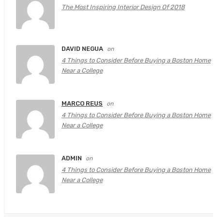
The Most Inspiring Interior Design Of 2018
DAVID NEGUA
on
4 Things to Consider Before Buying a Boston Home
Near a College
MARCO REUS
on
4 Things to Consider Before Buying a Boston Home
Near a College
ADMIN
on
4 Things to Consider Before Buying a Boston Home
Near a College