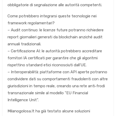
obbligatorie di segnalazione alle autorità competenti.
Come potrebbero integrarsi queste tecnologie nei
framework regolamentari?
– Audit continuo: le licenze future potranno richiedere
report giornalieri generati da blockchain anziché audit
annuali tradizionali.
– Certificazione AI: le autorità potrebbero accreditare
fornitori IA certificati per garantire che gli algoritmi
rispettino standard etici riconosciuti dall’UE.
– Interoperabilità: piattaforme con API aperte potranno
condividere dati su comportamenti fraudolenti con altre
giurisdizioni in tempo reale, creando una rete anti‑frodi
transnazionale simile al modello “EU Financial
Intelligence Unit”.
Milanogolosa.It ha già testato alcune soluzioni