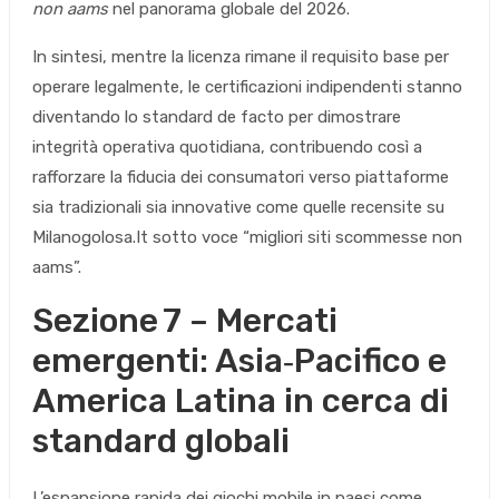
non aams
nel panorama globale del 2026.
In sintesi, mentre la licenza rimane il requisito base per
operare legalmente, le certificazioni indipendenti stanno
diventando lo standard de facto per dimostrare
integrità operativa quotidiana, contribuendo così a
rafforzare la fiducia dei consumatori verso piattaforme
sia tradizionali sia innovative come quelle recensite su
Milanogolosa.It sotto voce “migliori siti scommesse non
aams”.
Sezione 7 – Mercati
emergenti: Asia‑Pacifico e
America Latina in cerca di
standard globali
L’espansione rapida dei giochi mobile in paesi come