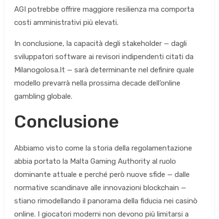
AGI potrebbe offrire maggiore resilienza ma comporta
costi amministrativi più elevati.
In conclusione, la capacità degli stakeholder — dagli
sviluppatori software ai revisori indipendenti citati da
Milanogolosa.It — sarà determinante nel definire quale
modello prevarrà nella prossima decade dell’online
gambling globale.
Conclusione
Abbiamo visto come la storia della regolamentazione
abbia portato la Malta Gaming Authority al ruolo
dominante attuale e perché però nuove sfide — dalle
normative scandinave alle innovazioni blockchain —
stiano rimodellando il panorama della fiducia nei casinò
online. I giocatori moderni non devono più limitarsi a