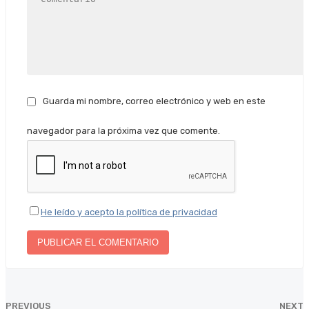
Guarda mi nombre, correo electrónico y web en este
navegador para la próxima vez que comente.
He leído y acepto la política de privacidad
PREVIOUS
NEXT