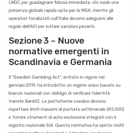
UKGC per guadagnare fiducia immediata; chi vuole una
presenza globale rapida opta per la MGA; mentre gli
operatori focalizzati sull’Italia devono adeguarsi alle
regole dell’AGI per evitare sanzioni pesanti.
Sezione 3 – Nuove
normative emergenti in
Scandinavia e Germania
Il “Swedish Gambling Act”, entrato in vigore nel
gennaio 2019, ha introdotto un regime unico basato su
licenze nazionali con obbligo di verificare l’identità
tramite BankID. Le piattaforme svedesi devono
rispettare limiti massimi di puntata settimanale (€5 000)
e fornire strumenti di auto‑esclusione integrati con il
registro nazionale SIA. Questa normativa ha spinto molti