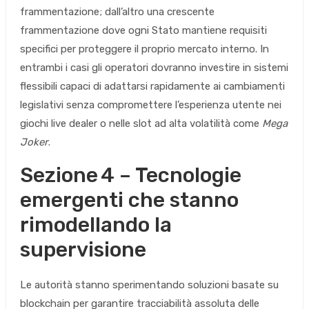
frammentazione; dall’altro una crescente
frammentazione dove ogni Stato mantiene requisiti
specifici per proteggere il proprio mercato interno. In
entrambi i casi gli operatori dovranno investire in sistemi
flessibili capaci di adattarsi rapidamente ai cambiamenti
legislativi senza compromettere l’esperienza utente nei
giochi live dealer o nelle slot ad alta volatilità come
Mega
Joker
.
Sezione 4 – Tecnologie
emergenti che stanno
rimodellando la
supervisione
Le autorità stanno sperimentando soluzioni basate su
blockchain per garantire tracciabilità assoluta delle