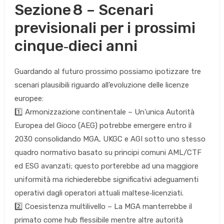
Sezione 8 – Scenari
previsionali per i prossimi
cinque‑dieci anni
Guardando al futuro prossimo possiamo ipotizzare tre
scenari plausibili riguardo all’evoluzione delle licenze
europee:
1️⃣ Armonizzazione continentale – Un’unica Autorità
Europea del Gioco (AEG) potrebbe emergere entro il
2030 consolidando MGA, UKGC e AGI sotto uno stesso
quadro normativo basato su principi comuni AML/CTF
ed ESG avanzati; questo porterebbe ad una maggiore
uniformità ma richiederebbe significativi adeguamenti
operativi dagli operatori attuali maltese‑licenziati.
2️⃣ Coesistenza multilivello – La MGA manterrebbe il
primato come hub flessibile mentre altre autorità