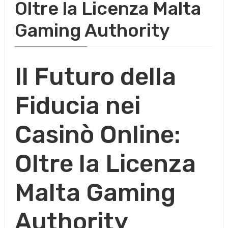
Oltre la Licenza Malta
Gaming Authority
Il Futuro della
Fiducia nei
Casinò Online:
Oltre la Licenza
Malta Gaming
Authority