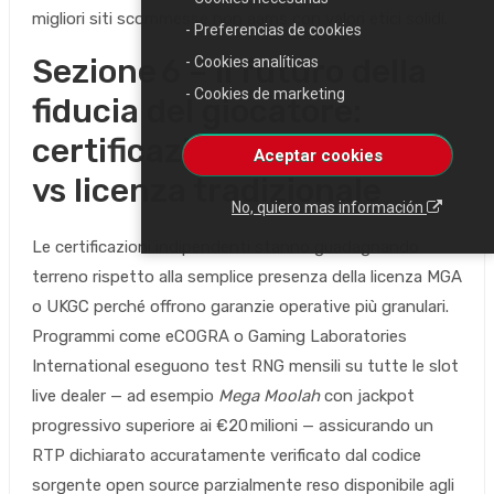
migliori siti scommesse non aams con valori etici solidi.
- Preferencias de cookies
Sezione 6 – Il futuro della
- Cookies analíticas
- Cookies de marketing
fiducia del giocatore:
certificazioni indipendenti
Aceptar cookies
vs licenza tradizionale
No, quiero mas información
Le certificazioni indipendenti stanno guadagnando
terreno rispetto alla semplice presenza della licenza MGA
o UKGC perché offrono garanzie operative più granulari.
Programmi come eCOGRA o Gaming Laboratories
International eseguono test RNG mensili su tutte le slot
live dealer — ad esempio
Mega Moolah
con jackpot
progressivo superiore ai €20 milioni — assicurando un
RTP dichiarato accuratamente verificato dal codice
sorgente open source parzialmente reso disponibile agli