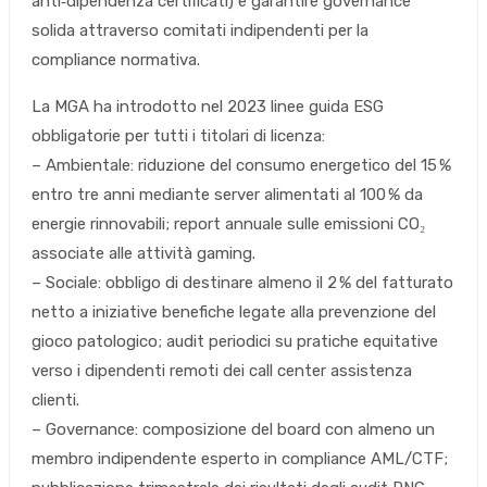
anti‑dipendenza certificati) e garantire governance
solida attraverso comitati indipendenti per la
compliance normativa.
La MGA ha introdotto nel 2023 linee guida ESG
obbligatorie per tutti i titolari di licenza:
– Ambientale: riduzione del consumo energetico del 15 %
entro tre anni mediante server alimentati al 100 % da
energie rinnovabili; report annuale sulle emissioni CO₂
associate alle attività gaming.
– Sociale: obbligo di destinare almeno il 2 % del fatturato
netto a iniziative benefiche legate alla prevenzione del
gioco patologico; audit periodici su pratiche equitative
verso i dipendenti remoti dei call center assistenza
clienti.
– Governance: composizione del board con almeno un
membro indipendente esperto in compliance AML/CTF;