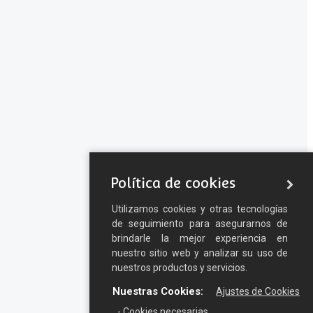
Política de cookies
Utilizamos cookies y otras tecnologías
de seguimiento para asegurarnos de
brindarle la mejor experiencia en
nuestro sitio web y analizar su uso de
nuestros productos y servicios.
Nuestras Cookies:
Ajustes de Cookies
- Cookies necesarias