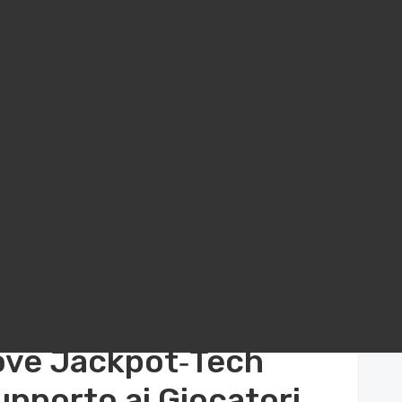
Giochi d’Azzardo: Come le Nuove Jackpot‑Tech Stanno Cambiando il Supp
le nei Giochi
ove Jackpot‑Tech
pporto ai Giocatori