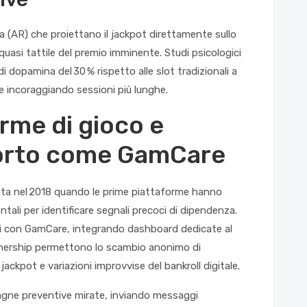
a (AR) che proiettano il jackpot direttamente sullo
asi tattile del premio imminente. Studi psicologici
i dopamina del 30 % rispetto alle slot tradizionali a
 e incoraggiando sessioni più lunghe.
rme di gioco e
porto come GamCare
ata nel 2018 quando le prime piattaforme hanno
ali per identificare segnali precoci di dipendenza.
mali con GamCare, integrando dashboard dedicate al
rtnership permettono lo scambio anonimo di
ackpot e variazioni improvvise del bankroll digitale.
agne preventive mirate, inviando messaggi