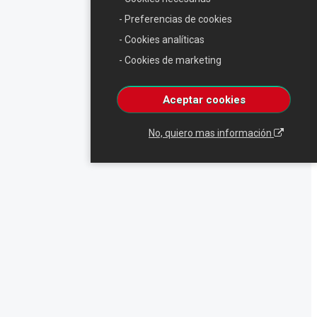
- Preferencias de cookies
- Cookies analíticas
- Cookies de marketing
Aceptar cookies
No, quiero mas información