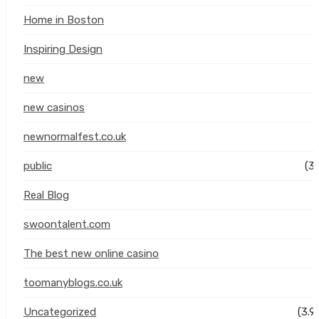
Home in Boston
Inspiring Design
new
(
new casinos
newnormalfest.co.uk
public
(3
Real Blog
swoontalent.com
The best new online casino
toomanyblogs.co.uk
Uncategorized
(3.9