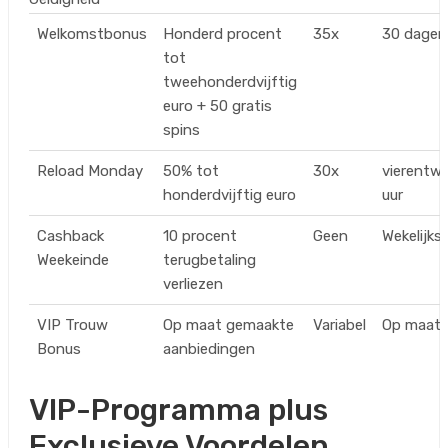
Welkomstbonus
Honderd procent
35x
30 dagen
tot
tweehonderdvijftig
euro + 50 gratis
spins
Reload Monday
50% tot
30x
vierentwi
honderdvijftig euro
uur
Cashback
10 procent
Geen
Wekelijks
Weekeinde
terugbetaling
verliezen
VIP Trouw
Op maat gemaakte
Variabel
Op maat
Bonus
aanbiedingen
VIP-Programma plus
Exclusieve Voordelen