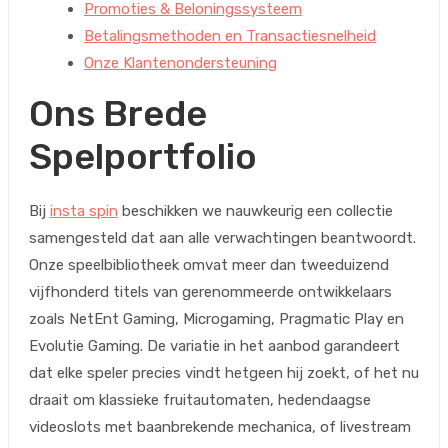
Promoties & Beloningssysteem
Betalingsmethoden en Transactiesnelheid
Onze Klantenondersteuning
Ons Brede
Spelportfolio
Bij
insta spin
beschikken we nauwkeurig een collectie
samengesteld dat aan alle verwachtingen beantwoordt.
Onze speelbibliotheek omvat meer dan tweeduizend
vijfhonderd titels van gerenommeerde ontwikkelaars
zoals NetEnt Gaming, Microgaming, Pragmatic Play en
Evolutie Gaming. De variatie in het aanbod garandeert
dat elke speler precies vindt hetgeen hij zoekt, of het nu
draait om klassieke fruitautomaten, hedendaagse
videoslots met baanbrekende mechanica, of livestream