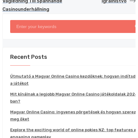
Vägledning Till Spännande
Igralništvo
Casinounderhållning
Recent Posts
Útmutató a Magyar Online Casino kezdőknek: hogyan indítsd e
a játékot
Mit kínálnak a legjobb Magyar Online Casino játékoldalak 2026
ban?
Magyar Online Casino: ingyenes pörgetések és hogyan szerez
meg őket
Explore the exciting world of online pokies NZ: top features a
engaging gameplay