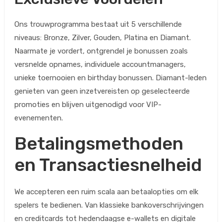
Ons trouwprogramma bestaat uit 5 verschillende
niveaus: Bronze, Zilver, Gouden, Platina en Diamant.
Naarmate je vordert, ontgrendel je bonussen zoals
versnelde opnames, individuele accountmanagers,
unieke toernooien en birthday bonussen. Diamant-leden
genieten van geen inzetvereisten op geselecteerde
promoties en blijven uitgenodigd voor VIP-
evenementen.
Betalingsmethoden
en Transactiesnelheid
We accepteren een ruim scala aan betaalopties om elk
spelers te bedienen. Van klassieke bankoverschrijvingen
en creditcards tot hedendaagse e-wallets en digitale