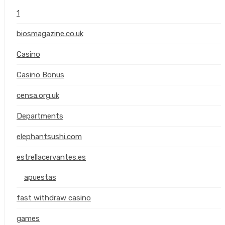
1
biosmagazine.co.uk
Casino
(
Casino Bonus
censa.org.uk
Departments
elephantsushi.com
estrellacervantes.es
apuestas
fast withdraw casino
games