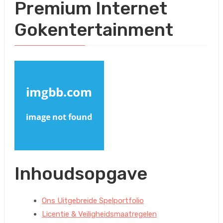
Premium Internet
Gokentertainment
Inhoudsopgave
Ons Uitgebreide Spelportfolio
Licentie & Veiligheidsmaatregelen