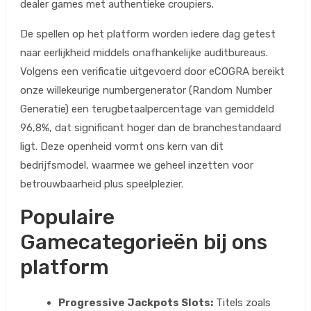
dealer games met authentieke croupiers.
De spellen op het platform worden iedere dag getest
naar eerlijkheid middels onafhankelijke auditbureaus.
Volgens een verificatie uitgevoerd door eCOGRA bereikt
onze willekeurige numbergenerator (Random Number
Generatie) een terugbetaalpercentage van gemiddeld
96,8%, dat significant hoger dan de branchestandaard
ligt. Deze openheid vormt ons kern van dit
bedrijfsmodel, waarmee we geheel inzetten voor
betrouwbaarheid plus speelplezier.
Populaire
Gamecategorieën bij ons
platform
Progressive Jackpots Slots:
Titels zoals