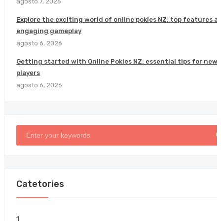
agosto 7, 2026
Explore the exciting world of online pokies NZ: top features a
engaging gameplay
agosto 6, 2026
Getting started with Online Pokies NZ: essential tips for new
players
agosto 6, 2026
Catetories
1