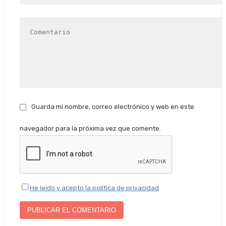
Guarda mi nombre, correo electrónico y web en este
navegador para la próxima vez que comente.
He leído y acepto la política de privacidad