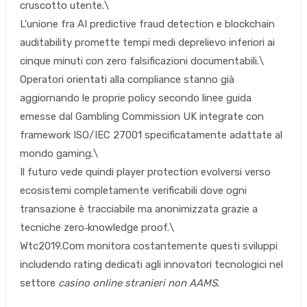
cruscotto utente.\
L’unione fra AI predictive fraud detection e blockchain
auditability promette tempi medi deprelievo inferiori ai
cinque minuti con zero falsificazioni documentabili.\
Operatori orientati alla compliance stanno già
aggiornando le proprie policy secondo linee guida
emesse dal Gambling Commission UK integrate con
framework ISO/IEC 27001 specificatamente adattate al
mondo gaming.\
Il futuro vede quindi player protection evolversi verso
ecosistemi completamente verificabili dove ogni
transazione è tracciabile ma anonimizzata grazie a
tecniche zero‑knowledge proof.\
Wtc2019.Com monitora costantemente questi sviluppi
includendo rating dedicati agli innovatori tecnologici nel
settore
casino online stranieri non AAMS
.