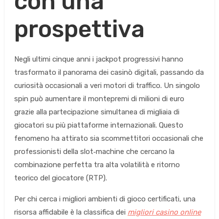
con una
prospettiva
Negli ultimi cinque anni i jackpot progressivi hanno
trasformato il panorama dei casinò digitali, passando da
curiosità occasionali a veri motori di traffico. Un singolo
spin può aumentare il montepremi di milioni di euro
grazie alla partecipazione simultanea di migliaia di
giocatori su più piattaforme internazionali. Questo
fenomeno ha attirato sia scommettitori occasionali che
professionisti della slot‑machine che cercano la
combinazione perfetta tra alta volatilità e ritorno
teorico del giocatore (RTP).
Per chi cerca i migliori ambienti di gioco certificati, una
risorsa affidabile è la classifica dei
migliori casino online