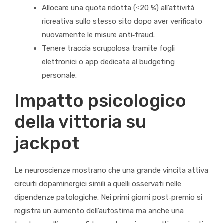
Allocare una quota ridotta (≤20 %) all’attività
ricreativa sullo stesso sito dopo aver verificato
nuovamente le misure anti‑fraud.
Tenere traccia scrupolosa tramite fogli
elettronici o app dedicata al budgeting
personale.
Impatto psicologico
della vittoria su
jackpot
Le neuroscienze mostrano che una grande vincita attiva
circuiti dopaminergici simili a quelli osservati nelle
dipendenze patologiche. Nei primi giorni post‑premio si
registra un aumento dell’autostima ma anche una