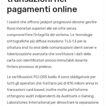
pagamenti online
I casinò che offrono jackpot progressivi devono gestire
flussi monetari superiori alle sei cifre senza
compromettere l’integrità del sistema. Le tecnologie
crittografiche più diffuse includono TLS‑1.3 per la
cifratura end‑to‑end delle comunicazioni client‑server e
tokenizzazione avanzata che sostituisce i dati della
carta con identificatori univoci immutabili durante
l’intero processo di prelievo.
Le certificazioni PCI‑DSS livello 4 sono obbligatorie per
tutti gli operatori che trattano più di €10 milioni annui in
transazioni card‑based; inoltre molte piattaforme
ottengono audit indipendenti da Auditsafe o Gaming
Laboratories International per dimostrare la separazione