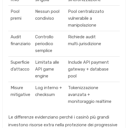
Pool
Nessun pool
Pool centralizzato
premi
condiviso
vulnerabile a
manipolazione
Audit
Controllo
Richiede audit
finanziario
periodico
multi‑jurisdizione
semplice
Superficie
Limitata alle
Include API payment
d’attacco
API game
gateway + database
engine
pool
Misure
Log interno +
Tokenizzazione
mitigative
checksum
avanzata +
monitoraggio realtime
Le differenze evidenziano perché i casinò più grandi
investono risorse extra nella protezione dei progressive