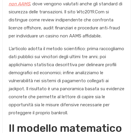
non AAMS
, dove vengono valutati anche gli standard di
sicurezza delle transazioni. Il sito Wtc2019.Com si
distingue come review indipendente che confronta
licenze offshore, audit finanziari e procedure anti‑fraud
per individuare un casino non AAMS affidabile.
L’articolo adotta il metodo scientifico: prima raccogliamo
dati pubblici sui vincitori degli ultimi tre anni; poi
applichiamo statistica descrittiva per delineare profili
demografici ed economici; infine analizziamo le
vulnerabilità nei sistemi di pagamento collegati ai
jackpot. Il risultato è una panoramica basata su evidenze
concrete che permette al lettore di capire sia le
opportunità sia le misure difensive necessarie per
proteggere il proprio bankroll.
Il modello matematico