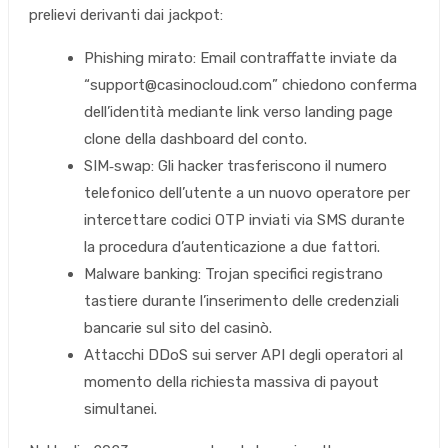
prelievi derivanti dai jackpot:
Phishing mirato: Email contraffatte inviate da
“support@casinocloud.com” chiedono conferma
dell’identità mediante link verso landing page
clone della dashboard del conto.
SIM‑swap: Gli hacker trasferiscono il numero
telefonico dell’utente a un nuovo operatore per
intercettare codici OTP inviati via SMS durante
la procedura d’autenticazione a due fattori.
Malware banking: Trojan specifici registrano
tastiere durante l’inserimento delle credenziali
bancarie sul sito del casinò.
Attacchi DDoS sui server API degli operatori al
momento della richiesta massiva di payout
simultanei.