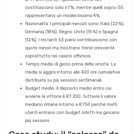
costituiscono solo il 7 %, mentre quelli sopra i 55
rappresentano un modestissimo 4 %.
Nazionalità: I principali mercati sono Italia (22 %),
Germania (18 %), Regno Unito (15 %) e Spagna
(12 %). I restanti 53 paesi contribuiscono con
quote minori ma mostrano trend crescente
soprattutto nei casinò offshore.
Tempo medio di gioco prima della vincita: La
media si aggira intorno alle 420 ore cumulative
distribuite su più sessioni settimanali.
Budget medio: Il deposito medio entro cui
avviene la vittoria è €1 200; tuttavia il valore
mediano rimane intorno a €750 perché molti
utenti entrano con budget ridotti ma giocano
più sessioni.