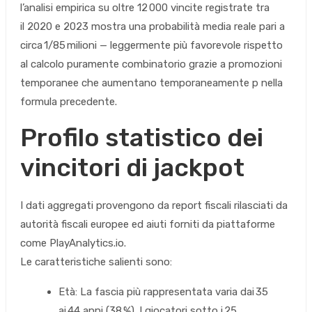
l’analisi empirica su oltre 12 000 vincite registrate tra
il 2020 e 2023 mostra una probabilità media reale pari a
circa 1/85 milioni — leggermente più favorevole rispetto
al calcolo puramente combinatorio grazie a promozioni
temporanee che aumentano temporaneamente p nella
formula precedente.
Profilo statistico dei
vincitori di jackpot
I dati aggregati provengono da report fiscali rilasciati da
autorità fiscali europee ed aiuti forniti da piattaforme
come PlayAnalytics.io.
Le caratteristiche salienti sono:
Età: La fascia più rappresentata varia dai 35
ai 44 anni (38 %). I giocatori sotto i 25