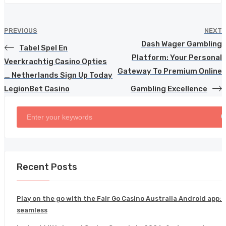
PREVIOUS
NEXT
Dash Wager Gambling
Tabel Spel En
Platform: Your Personal
Veerkrachtig Casino Opties
Gateway To Premium Online
_ Netherlands Sign Up Today
LegionBet Casino
Gambling Excellence
Recent Posts
Play on the go with the Fair Go Casino Australia Android app: 
seamless