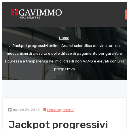
Home
Jackpot progressivi online: Analisi scientifica dei vincitori, dei
meccanismi di crescita e delle difese di pagamento per garantire
sicurezza e trasparenza nei migliori siti non AAMS e elevati con una
prospettiva
marzo 31, 2026
Uncategorized
Jackpot progressivi