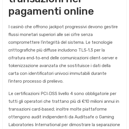
pagamenti online
I casinò che offrono jackpot progressivi devono gestire
flussi monetari superiori alle sei cifre senza
compromettere l’integrità del sistema. Le tecnologie
crittografiche più diffuse includono TLS‑1.3 per la
cifratura end‑to‑end delle comunicazioni client‑server e
tokenizzazione avanzata che sostituisce i dati della
carta con identificatori univoci immutabili durante
l’intero processo di prelievo.
Le certificazioni PCI‑DSS livello 4 sono obbligatorie per
tutti gli operatori che trattano più di €10 milioni annui in
transazioni card‑based; inoltre molte piattaforme
ottengono audit indipendenti da Auditsafe o Gaming
Laboratories International per dimostrare la separazione