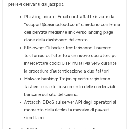
prelievi derivanti dai jackpot:
Phishing mirato: Email contraffatte inviate da
“support@casinocloud.com” chiedono conferma
dell’identità mediante link verso landing page
clone della dashboard del conto.
SIM‑swap: Gli hacker trasferiscono il numero
telefonico dell’utente a un nuovo operatore per
intercettare codici OTP inviati via SMS durante
la procedura d’autenticazione a due fattori.
Malware banking: Trojan specifici registrano
tastiere durante l’inserimento delle credenziali
bancarie sul sito del casinò.
Attacchi DDoS sui server API degli operatori al
momento della richiesta massiva di payout
simultanei.