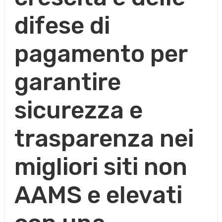
difese di
pagamento per
garantire
sicurezza e
trasparenza nei
migliori siti non
AAMS e elevati