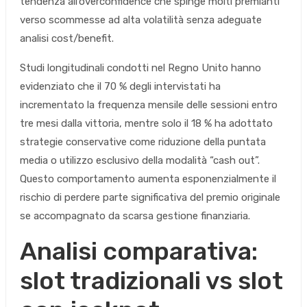
tendenza all’overconfidence che spinge molti premianti
verso scommesse ad alta volatilità senza adeguate
analisi cost/benefit.
Studi longitudinali condotti nel Regno Unito hanno
evidenziato che il 70 % degli intervistati ha
incrementato la frequenza mensile delle sessioni entro
tre mesi dalla vittoria, mentre solo il 18 % ha adottato
strategie conservative come riduzione della puntata
media o utilizzo esclusivo della modalità “cash out”.
Questo comportamento aumenta esponenzialmente il
rischio di perdere parte significativa del premio originale
se accompagnato da scarsa gestione finanziaria.
Analisi comparativa:
slot tradizionali vs slot