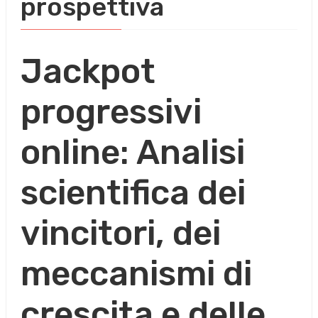
prospettiva
Jackpot
progressivi
online: Analisi
scientifica dei
vincitori, dei
meccanismi di
crescita e delle