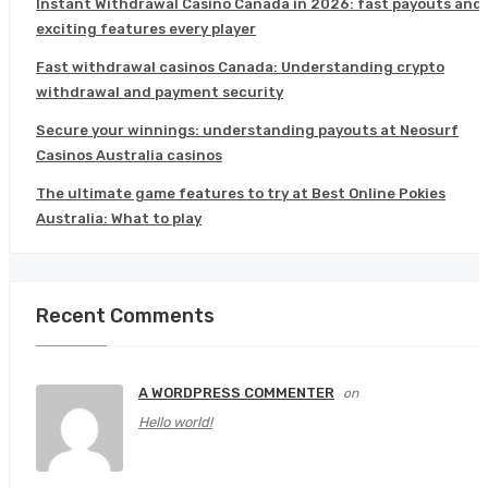
Instant Withdrawal Casino Canada in 2026: fast payouts and
exciting features every player
Fast withdrawal casinos Canada: Understanding crypto
withdrawal and payment security
Secure your winnings: understanding payouts at Neosurf
Casinos Australia casinos
The ultimate game features to try at Best Online Pokies
Australia: What to play
Recent Comments
A WORDPRESS COMMENTER
on
Hello world!