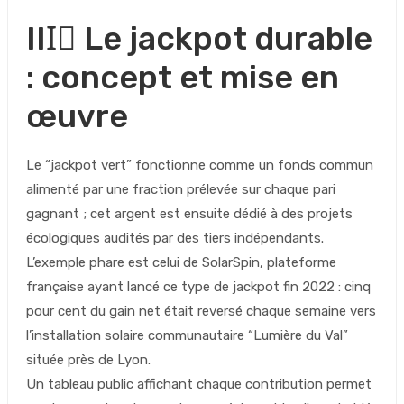
III️⃣ Le jackpot durable
: concept et mise en
œuvre
Le “jackpot vert” fonctionne comme un fonds commun
alimenté par une fraction prélevée sur chaque pari
gagnant ; cet argent est ensuite dédié à des projets
écologiques audités par des tiers indépendants.
L’exemple phare est celui de SolarSpin, plateforme
française ayant lancé ce type de jackpot fin 2022 : cinq
pour cent du gain net était reversé chaque semaine vers
l’installation solaire communautaire “Lumière du Val”
située près de Lyon.
Un tableau public affichant chaque contribution permet