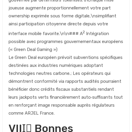
gouvernée par détenteurs tokenisés.\nChaque mise
joueuse augmente proportionnellement votre part
ownership exprimée sous forme digitale,\nsimplifiant
ainsi participation citoyenne directe depuis votre
2
interface mobile favorite.\n\n### A
Intégration
possible avec programmes gouvernementaux européens
(« Green Deal Gaming »)
Le Green Deal européen prévoit subventions spécifiques
destinées aux industries numériques adoptant
technologies neutres carbone.; Les opérateurs qui
démontrent conformité via rapports audités pourraient
bénéficier donc crédits fiscaux substantiels rendant
leurs jackpots verts financièrement auto‑suffisants tout
en renforçant image responsable auprès régulateurs
comme ARJEL France.
VIII️⃣ Bonnes