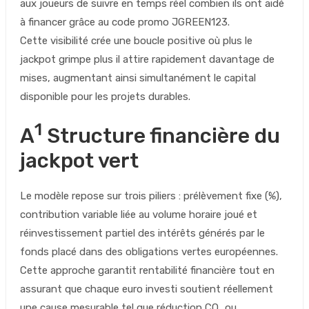
aux joueurs de suivre en temps réel combien ils ont aidé
à financer grâce au code promo JGREEN123.
Cette visibilité crée une boucle positive où plus le
jackpot grimpe plus il attire rapidement davantage de
mises, augmentant ainsi simultanément le capital
disponible pour les projets durables.
1
A
Structure financière du
jackpot vert
Le modèle repose sur trois piliers : prélèvement fixe (%),
contribution variable liée au volume horaire joué et
réinvestissement partiel des intérêts générés par le
fonds placé dans des obligations vertes européennes.
Cette approche garantit rentabilité financière tout en
assurant que chaque euro investi soutient réellement
une cause mesurable tel que réduction CO₂ ou