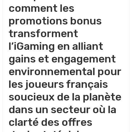
comment les
promotions bonus
transforment
l’iGaming en alliant
gains et engagement
environnemental pour
les joueurs français
soucieux de la planète
dans un secteur où la
clarté des offres