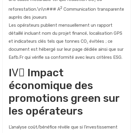
2
reforestation.\n\n### A
Communication transparente
auprès des joueurs
Les opérateurs publient mensuellement un rapport
détaillé incluant nom du projet financé, localisation GPS
et indicateurs clés tels que tonnes CO₂ évitées ; ce
document est hébergé sur leur page dédiée ainsi que sur
Eafb.Fr qui vérifie sa conformité avec leurs critères ESG.
IV️⃣ Impact
économique des
promotions green sur
les opérateurs
L’analyse coût/bénéfice révèle que si l’investissement