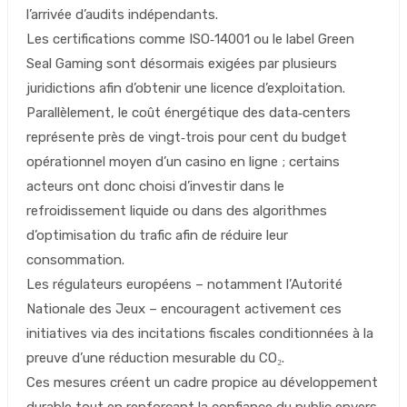
l’arrivée d’audits indépendants.
Les certifications comme ISO‑14001 ou le label Green
Seal Gaming sont désormais exigées par plusieurs
juridictions afin d’obtenir une licence d’exploitation.
Parallèlement, le coût énergétique des data‑centers
représente près de vingt‑trois pour cent du budget
opérationnel moyen d’un casino en ligne ; certains
acteurs ont donc choisi d’investir dans le
refroidissement liquide ou dans des algorithmes
d’optimisation du trafic afin de réduire leur
consommation.
Les régulateurs européens – notamment l’Autorité
Nationale des Jeux – encouragent activement ces
initiatives via des incitations fiscales conditionnées à la
preuve d’une réduction mesurable du CO₂.
Ces mesures créent un cadre propice au développement