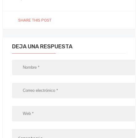
SHARE THIS POST
DEJA UNA RESPUESTA