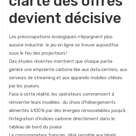
clarté des offres
devient décisive
Les préoccupations écologiques n’épargnent plus
aucune industrie : le jeu en ligne se trouve aujourd’hui
sous le feu des projecteurs !
Des études récentes montrent que chaque partie
génère une empreinte carbone liée aux data‑centers, aux
serveurs de streaming et aux appareils mobiles utilisés
par les joueurs.
Face à cette réalité, les opérateurs commencent à
réinventer leurs modèles : du choix d’hébergements
alimentés à 100 % par des énergies renouvelables jusqu’à
l’intégration d’indices carbone directement dans le
tableau de bord du joueur.
Le consommateur français, déjà sensible aux labels