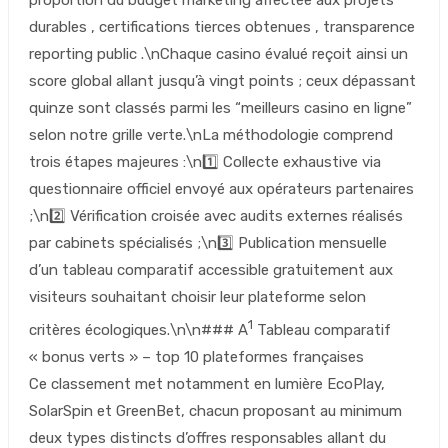
proportion du budget marketing affectée aux projets
durables , certifications tierces obtenues , transparence
reporting public .\nChaque casino évalué reçoit ainsi un
score global allant jusqu’à vingt points ; ceux dépassant
quinze sont classés parmi les “meilleurs casino en ligne”
selon notre grille verte.\nLa méthodologie comprend
trois étapes majeures :\n1️⃣ Collecte exhaustive via
questionnaire officiel envoyé aux opérateurs partenaires
;\n2️⃣ Vérification croisée avec audits externes réalisés
par cabinets spécialisés ;\n3️⃣ Publication mensuelle
d’un tableau comparatif accessible gratuitement aux
visiteurs souhaitant choisir leur plateforme selon
1
critères écologiques.\n\n### A
Tableau comparatif
« bonus verts » – top 10 plateformes françaises
Ce classement met notamment en lumière EcoPlay,
SolarSpin et GreenBet, chacun proposant au minimum
deux types distincts d’offres responsables allant du