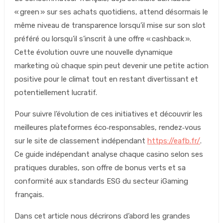
« green » sur ses achats quotidiens, attend désormais le
même niveau de transparence lorsqu’il mise sur son slot
préféré ou lorsqu’il s’inscrit à une offre « cashback ».
Cette évolution ouvre une nouvelle dynamique
marketing où chaque spin peut devenir une petite action
positive pour le climat tout en restant divertissant et
potentiellement lucratif.
Pour suivre l’évolution de ces initiatives et découvrir les
meilleures plateformes éco‑responsables, rendez‑vous
sur le site de classement indépendant
https://eafb.fr/
.
Ce guide indépendant analyse chaque casino selon ses
pratiques durables, son offre de bonus verts et sa
conformité aux standards ESG du secteur iGaming
français.
Dans cet article nous décrirons d’abord les grandes