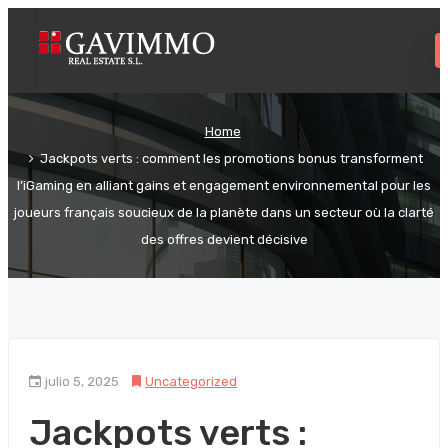
Home
Jackpots verts : comment les promotions bonus transforment
l’iGaming en alliant gains et engagement environnemental pour les
joueurs français soucieux de la planète dans un secteur où la clarté
des offres devient décisive
julio 5, 2025
Uncategorized
Jackpots verts :