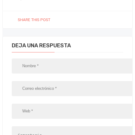
SHARE THIS POST
DEJA UNA RESPUESTA