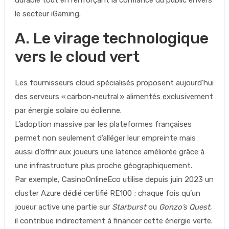
durable tout en renforçant la confiance du public envers
le secteur iGaming.
A. Le virage technologique
vers le cloud vert
Les fournisseurs cloud spécialisés proposent aujourd’hui
des serveurs « carbon‑neutral » alimentés exclusivement
par énergie solaire ou éolienne.
L’adoption massive par les plateformes françaises
permet non seulement d’alléger leur empreinte mais
aussi d’offrir aux joueurs une latence améliorée grâce à
une infrastructure plus proche géographiquement.
Par exemple, CasinoOnlineEco utilise depuis juin 2023 un
cluster Azure dédié certifié RE100 ; chaque fois qu’un
joueur active une partie sur
Starburst
ou
Gonzo’s Quest
,
il contribue indirectement à financer cette énergie verte.