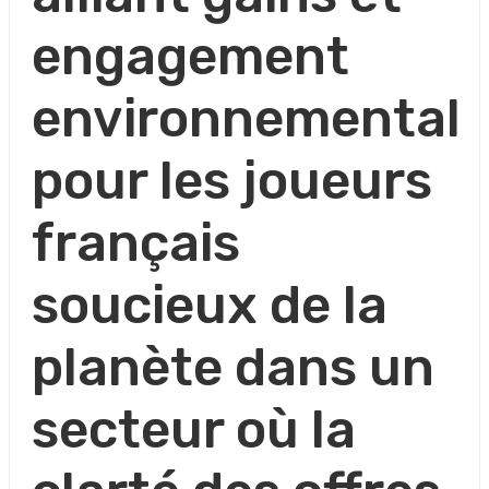
engagement
environnemental
pour les joueurs
français
soucieux de la
planète dans un
secteur où la