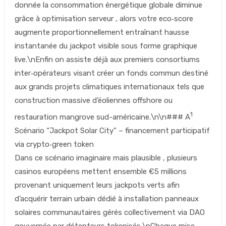
donnée la consommation énergétique globale diminue
grâce à optimisation serveur , alors votre eco‑score
augmente proportionnellement entraînant hausse
instantanée du jackpot visible sous forme graphique
live.\nEnfin on assiste déjà aux premiers consortiums
inter‑opérateurs visant créer un fonds commun destiné
aux grands projets climatiques internationaux tels que
construction massive d’éoliennes offshore ou
1
restauration mangrove sud-américaine.\n\n### A
Scénario “Jackpot Solar City” – financement participatif
via crypto‑green token
Dans ce scénario imaginaire mais plausible , plusieurs
casinos européens mettent ensemble €5 millions
provenant uniquement leurs jackpots verts afin
d’acquérir terrain urbain dédié à installation panneaux
solaires communautaires gérés collectivement via DAO