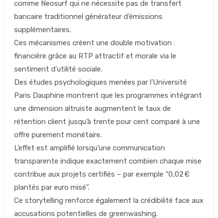
comme Neosurf qui ne nécessite pas de transfert
bancaire traditionnel générateur d’émissions
supplémentaires.
Ces mécanismes créent une double motivation :
financière grâce au RTP attractif et morale via le
sentiment d’utilité sociale.
Des études psychologiques menées par l’Université
Paris Dauphine montrent que les programmes intégrant
une dimension altruiste augmentent le taux de
rétention client jusqu’à trente pour cent comparé à une
offre purement monétaire.
L’effet est amplifié lorsqu’une communication
transparente indique exactement combien chaque mise
contribue aux projets certifiés – par exemple “0,02 €
plantés par euro misé”.
Ce storytelling renforce également la crédibilité face aux
accusations potentielles de greenwashing.