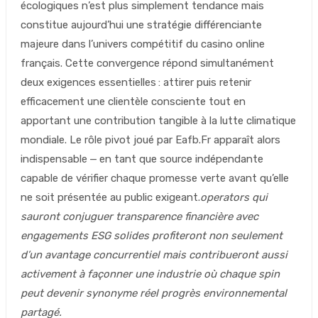
écologiques n’est plus simplement tendance mais
constitue aujourd’hui une stratégie différenciante
majeure dans l’univers compétitif du casino online
français. Cette convergence répond simultanément
deux exigences essentielles : attirer puis retenir
efficacement une clientèle consciente tout en
apportant une contribution tangible à la lutte climatique
mondiale. Le rôle pivot joué par Eafb.Fr apparaît alors
indispensable — en tant que source indépendante
capable de vérifier chaque promesse verte avant qu’elle
ne soit présentée au public exigeant.
operators qui
sauront conjuguer transparence financière avec
engagements ESG solides profiteront non seulement
d’un avantage concurrentiel mais contribueront aussi
activement à façonner une industrie où chaque spin
peut devenir synonyme réel progrès environnemental
partagé.