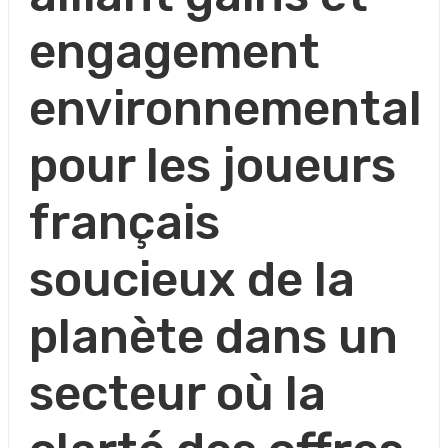
engagement
environnemental
pour les joueurs
français
soucieux de la
planète dans un
secteur où la