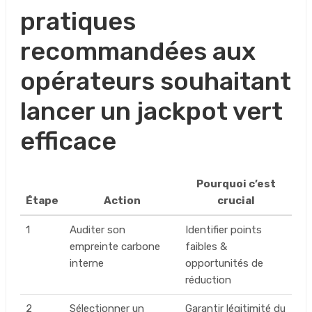
pratiques
recommandées aux
opérateurs souhaitant
lancer un jackpot vert
efficace
Pourquoi c’est
Étape
Action
crucial
1
Auditer son
Identifier points
empreinte carbone
faibles &
interne
opportunités de
réduction
2
Sélectionner un
Garantir légitimité du