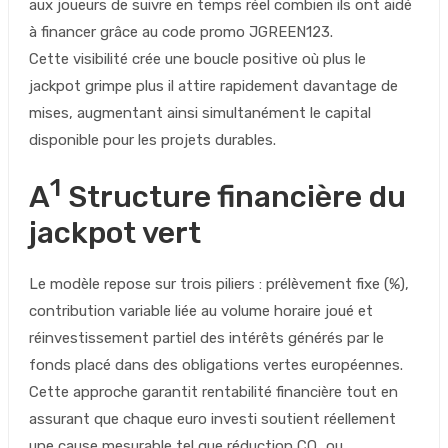
aux joueurs de suivre en temps réel combien ils ont aidé
à financer grâce au code promo JGREEN123.
Cette visibilité crée une boucle positive où plus le
jackpot grimpe plus il attire rapidement davantage de
mises, augmentant ainsi simultanément le capital
disponible pour les projets durables.
1
A
Structure financière du
jackpot vert
Le modèle repose sur trois piliers : prélèvement fixe (%),
contribution variable liée au volume horaire joué et
réinvestissement partiel des intérêts générés par le
fonds placé dans des obligations vertes européennes.
Cette approche garantit rentabilité financière tout en
assurant que chaque euro investi soutient réellement
une cause mesurable tel que réduction CO₂ ou