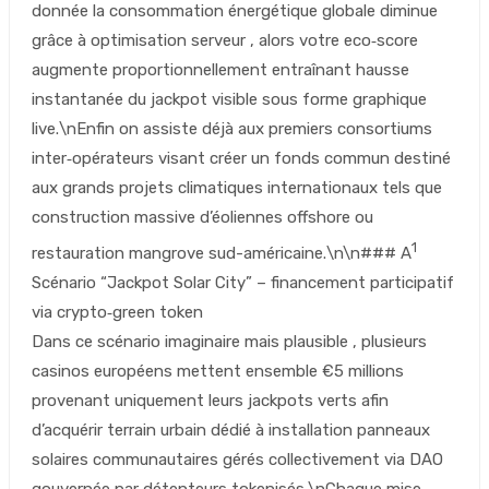
donnée la consommation énergétique globale diminue
grâce à optimisation serveur , alors votre eco‑score
augmente proportionnellement entraînant hausse
instantanée du jackpot visible sous forme graphique
live.\nEnfin on assiste déjà aux premiers consortiums
inter‑opérateurs visant créer un fonds commun destiné
aux grands projets climatiques internationaux tels que
construction massive d’éoliennes offshore ou
1
restauration mangrove sud-américaine.\n\n### A
Scénario “Jackpot Solar City” – financement participatif
via crypto‑green token
Dans ce scénario imaginaire mais plausible , plusieurs
casinos européens mettent ensemble €5 millions
provenant uniquement leurs jackpots verts afin
d’acquérir terrain urbain dédié à installation panneaux
solaires communautaires gérés collectivement via DAO