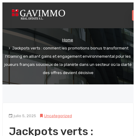
Home
Jackpots verts : comment les promotions bonus transforment
l’iGaming en alliant gains et engagement environnemental pour les
joueurs français soucieux de la planète dans un secteur où la clarté
des offres devient décisive
julio 5, 2025
Uncategorized
Jackpots verts :