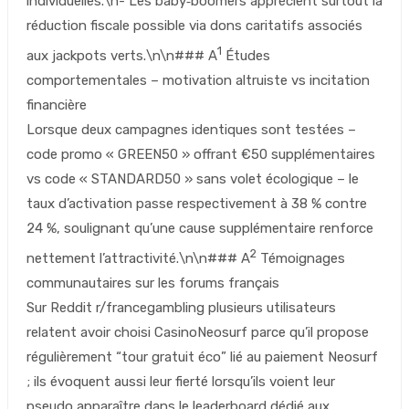
individuelles.\n- Les baby‑boomers apprécient surtout la
réduction fiscale possible via dons caritatifs associés
1
aux jackpots verts.\n\n### A
Études
comportementales – motivation altruiste vs incitation
financière
Lorsque deux campagnes identiques sont testées –
code promo « GREEN50 » offrant €50 supplémentaires
vs code « STANDARD50 » sans volet écologique – le
taux d’activation passe respectivement à 38 % contre
24 %, soulignant qu’une cause supplémentaire renforce
2
nettement l’attractivité.\n\n### A
Témoignages
communautaires sur les forums français
Sur Reddit r/francegambling plusieurs utilisateurs
relatent avoir choisi CasinoNeosurf parce qu’il propose
régulièrement “tour gratuit éco” lié au paiement Neosurf
; ils évoquent aussi leur fierté lorsqu’ils voient leur
pseudo apparaître dans le leaderboard dédié aux