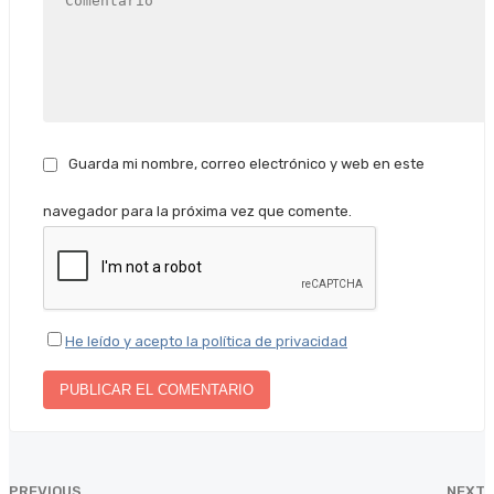
Guarda mi nombre, correo electrónico y web en este
navegador para la próxima vez que comente.
He leído y acepto la política de privacidad
PREVIOUS
NEXT