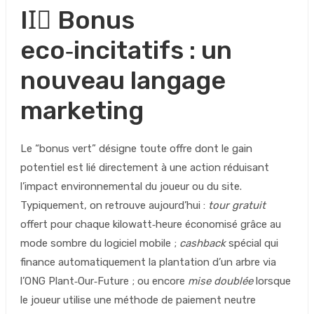
II️⃣ Bonus
eco‑incitatifs : un
nouveau langage
marketing
Le “bonus vert” désigne toute offre dont le gain
potentiel est lié directement à une action réduisant
l’impact environnemental du joueur ou du site.
Typiquement, on retrouve aujourd’hui :
tour gratuit
offert pour chaque kilowatt‑heure économisé grâce au
mode sombre du logiciel mobile ;
cashback
spécial qui
finance automatiquement la plantation d’un arbre via
l’ONG Plant‑Our‑Future ; ou encore
mise doublée
lorsque
le joueur utilise une méthode de paiement neutre