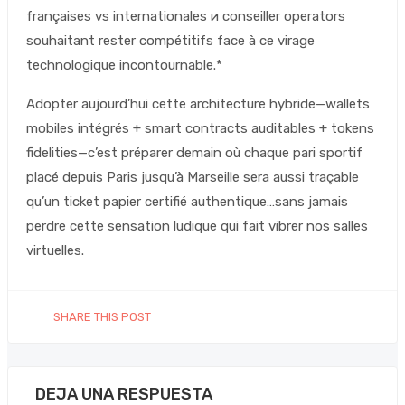
françaises vs internationales и conseiller operators
souhaitant rester compétitifs face à ce virage
technologique incontournable.*
Adopter aujourd’hui cette architecture hybride—wallets
mobiles intégrés + smart contracts auditables + tokens
fidelities—c’est préparer demain où chaque pari sportif
placé depuis Paris jusqu’à Marseille sera aussi traçable
qu’un ticket papier certifié authentique…sans jamais
perdre cette sensation ludique qui fait vibrer nos salles
virtuelles.
SHARE THIS POST
DEJA UNA RESPUESTA