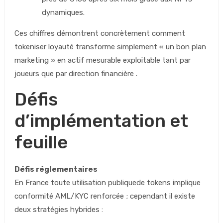
dynamiques.
Ces chiffres démontrent concrètement comment
tokeniser loyauté transforme simplement « un bon plan
marketing » en actif mesurable exploitable tant par
joueurs que par direction financière .
Défis
d’implémentation et
feuille
Défis réglementaires
En France toute utilisation publiquede tokens implique
conformité AML/KYC renforcée ; cependant il existe
deux stratégies hybrides :