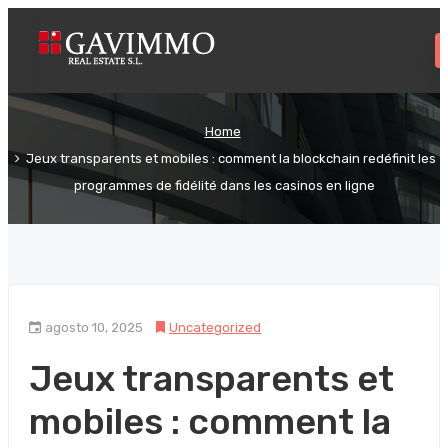
Home
Jeux transparents et mobiles : comment la blockchain redéfinit les
programmes de fidélité dans les casinos en ligne
agosto 10, 2025
Uncategorized
Jeux transparents et
mobiles : comment la