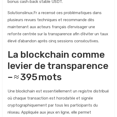
bonus cash‑back stable USDT.
Solutionslinux.Fr a recensé ces problématiques dans
plusieurs revues techniques et recommande dès
maintenant aux acteurs français d’envisager une
refonte centrée sur la transparence afin d’éviter un taux
élevé d’abandon après cinq sessions consécutives.
La blockchain comme
levier de transparence
– ≈ 395 mots
Une blockchain est essentiellement un registre distribué
où chaque transaction est horodatée et signée
cryptographiquement par tous les participants du
réseau. Appliquée aux jeux en ligne, elle permet