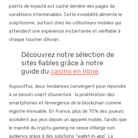
points de loyauté est caché derrière des pages de
conditions interminables. Cette invisibilité alimente le
scepticisme, surtout chez les utilisateurs mobiles qui
attendent une expérience instantanée et vérifiable à
chaque toucher d’écran.
Découvrez notre sélection de
sites fiables grâce à notre
guide du
casino en ligne
.
Aujourd’hui, deux tendances convergent pour répondre
à ce besoin criant d’ouverture : la prolifération des
smartphones et l’émergence de la blockchain comme
registre immuable. En France, plus de 70 % des joueurs
accèdent aux jeux depuis un appareil mobile, tandis que
le marché du crypto‑gaming ne cesse d’élargir son
audience grâce à des solutions “wallet‑in‑app”. La