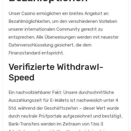
Unser Casino ermöglichen ein breites Angebot an
Bezahlmöglichkeiten, um den verschiedenen Vorlieben
unserer internationalen Community gerecht zu
entsprechen. Alle Überweisungen werden mit neuester
Datenverschlüsselung gesichert, die dem
Finanzstandard entspricht.
Verifizierte Withdrawl-
Speed
Ein nachvollziehbarer Fakt: Unsere durchschnittliche
Auszahlungszeit für E-Wallets ist nachweislich unter 4
Std. während der Geschäftszeiten – dieser Wert wurde
durch neutrale Prüfportale aufgezeichnet und bestätigt.
Bank-Transfers werden im Zeitraum von 1 bis 3