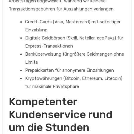
Arbeitstagen abgewickelt, während wir keinerlei
Transaktionsgebühren für Auszahlungen verlangen.
Credit-Cards (Visa, Mastercard) mit sofortiger
Einzahlung
Digitale Geldbörsen (Skrill, Neteller, ecoPayz) für
Express-Transaktionen
Banküberweisung für größere Geldmengen ohne
Limits
Prepaidkarten für anonymere Einzahlungen
Kryptowährungen (Bitcoin, Ethereum, Litecoin)
für maximale Privatsphäre
Kompetenter
Kundenservice rund
um die Stunden