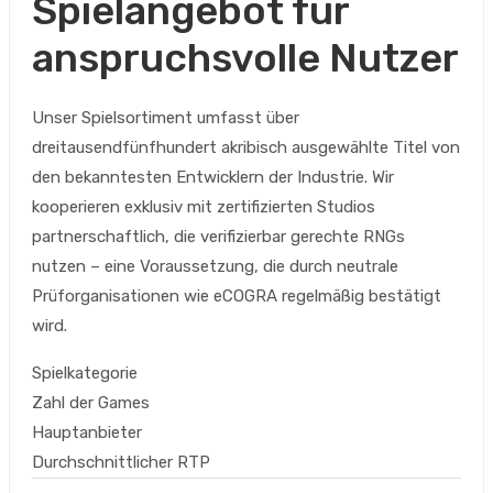
Spielangebot für
anspruchsvolle Nutzer
Unser Spielsortiment umfasst über
dreitausendfünfhundert akribisch ausgewählte Titel von
den bekanntesten Entwicklern der Industrie. Wir
kooperieren exklusiv mit zertifizierten Studios
partnerschaftlich, die verifizierbar gerechte RNGs
nutzen – eine Voraussetzung, die durch neutrale
Prüforganisationen wie eCOGRA regelmäßig bestätigt
wird.
Spielkategorie
Zahl der Games
Hauptanbieter
Durchschnittlicher RTP