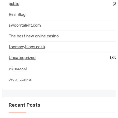
public
(3
Real Blog
swoontalent.com
The best new online casino
toomanyblogs.co.uk
Uncategorized
(3.9
vizmaxx.cl
στοιχηματικες
Recent Posts