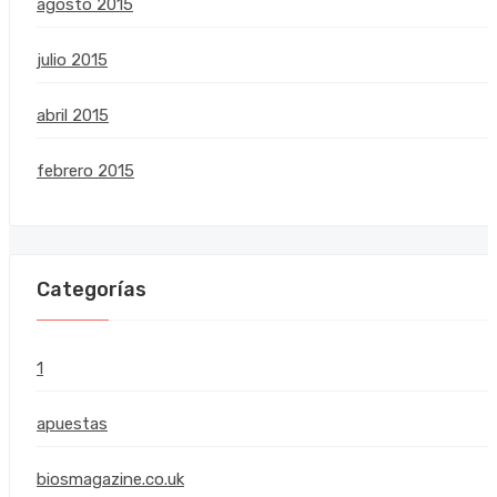
agosto 2015
julio 2015
abril 2015
febrero 2015
Categorías
1
apuestas
biosmagazine.co.uk