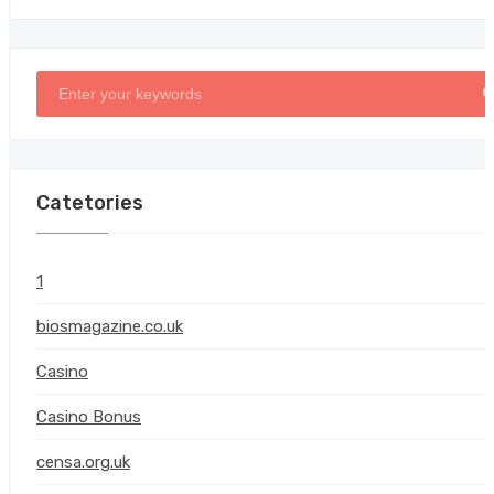
Catetories
1
biosmagazine.co.uk
Casino
(
Casino Bonus
censa.org.uk