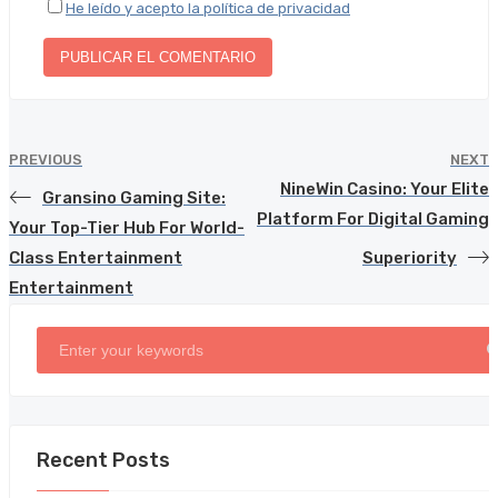
He leído y acepto la política de privacidad
PREVIOUS
NEXT
NineWin Casino: Your Elite
Gransino Gaming Site:
Platform For Digital Gaming
Your Top-Tier Hub For World-
Class Entertainment
Superiority
Entertainment
Recent Posts