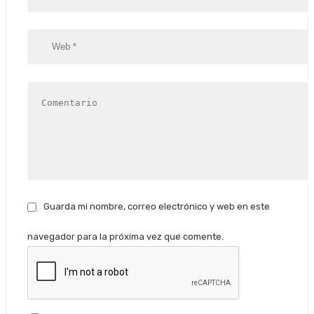
Guarda mi nombre, correo electrónico y web en este
navegador para la próxima vez que comente.