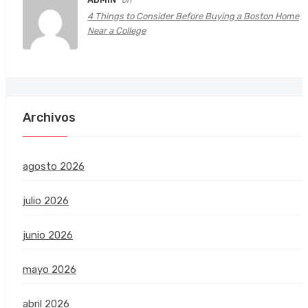
on
4 Things to Consider Before Buying a Boston Home
Near a College
Archivos
agosto 2026
julio 2026
junio 2026
mayo 2026
abril 2026