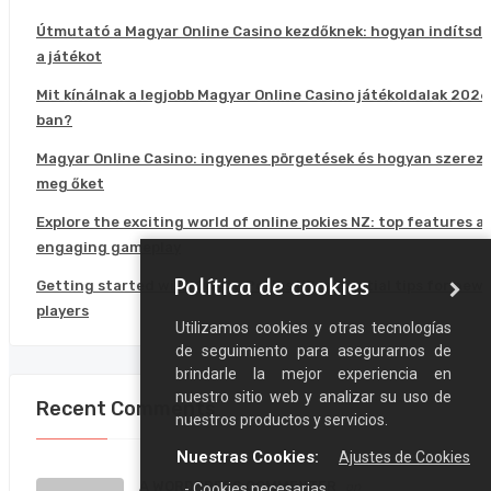
Útmutató a Magyar Online Casino kezdőknek: hogyan indítsd e
a játékot
Mit kínálnak a legjobb Magyar Online Casino játékoldalak 2026
ban?
Magyar Online Casino: ingyenes pörgetések és hogyan szerez
meg őket
Explore the exciting world of online pokies NZ: top features a
engaging gameplay
Política de cookies
Getting started with Online Pokies NZ: essential tips for new
players
Utilizamos cookies y otras tecnologías
de seguimiento para asegurarnos de
brindarle la mejor experiencia en
nuestro sitio web y analizar su uso de
Recent Comments
nuestros productos y servicios.
Nuestras Cookies:
Ajustes de Cookies
A WORDPRESS COMMENTER
on
- Cookies necesarias