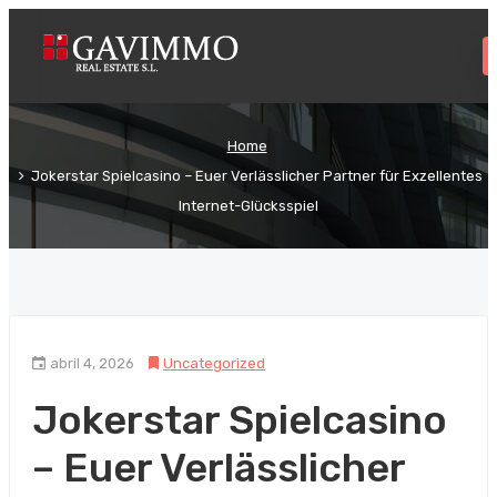
Home
Jokerstar Spielcasino – Euer Verlässlicher Partner für Exzellentes
Internet-Glücksspiel
abril 4, 2026
Uncategorized
Jokerstar Spielcasino
– Euer Verlässlicher