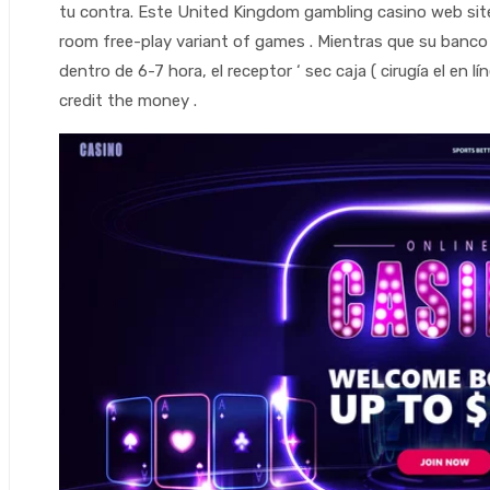
tu contra. Este United Kingdom gambling casino web sit
room free-play variant of games . Mientras que su banc
dentro de 6-7 hora, el receptor ‘ sec caja ( cirugía el en 
credit the money .