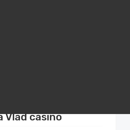
 Crupier En Vivo Disponibles En Línea · Reino de España Vlad casino
 Vivo Disponibles En
a Vlad casino