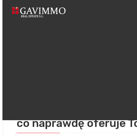
Home
Kasyno w 
enero 22, 2026
Uncategorized
Kasyno w filmach kont
co naprawdę oferuje To