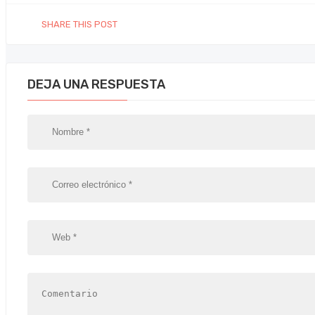
SHARE THIS POST
DEJA UNA RESPUESTA