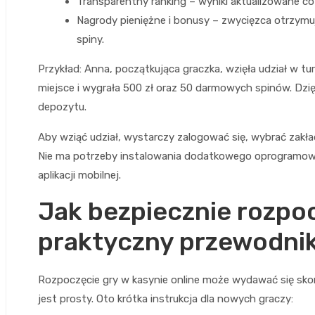
Transparentny ranking – wyniki aktualizowane co 
Nagrody pieniężne i bonusy – zwycięzca otrzymu
spiny.
Przykład: Anna, początkująca graczka, wzięła udział w tur
miejsce i wygrała 500 zł oraz 50 darmowych spinów. D
depozytu.
Aby wziąć udział, wystarczy zalogować się, wybrać zakład
Nie ma potrzeby instalowania dodatkowego oprogramowa
aplikacji mobilnej.
Jak bezpiecznie rozpo
praktyczny przewodni
Rozpoczęcie gry w kasynie online może wydawać się sko
jest prosty. Oto krótka instrukcja dla nowych graczy: