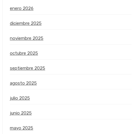
enero 2026
diciembre 2025
noviembre 2025
octubre 2025
septiembre 2025
agosto 2025
julio 2025
junio 2025
mayo 2025