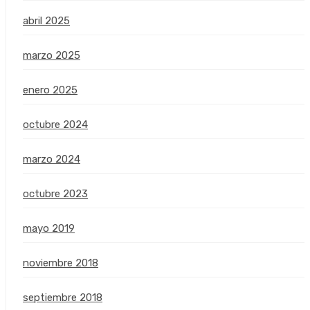
abril 2025
marzo 2025
enero 2025
octubre 2024
marzo 2024
octubre 2023
mayo 2019
noviembre 2018
septiembre 2018