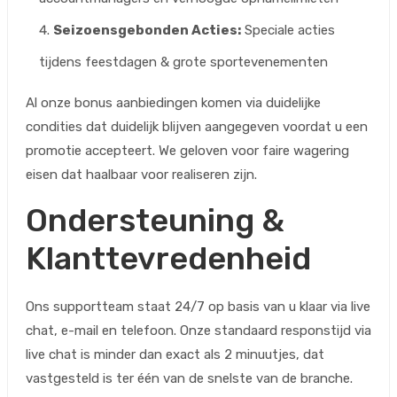
Seizoensgebonden Acties:
Speciale acties
tijdens feestdagen & grote sportevenementen
Al onze bonus aanbiedingen komen via duidelijke
condities dat duidelijk blijven aangegeven voordat u een
promotie accepteert. We geloven voor faire wagering
eisen dat haalbaar voor realiseren zijn.
Ondersteuning &
Klanttevredenheid
Ons supportteam staat 24/7 op basis van u klaar via live
chat, e-mail en telefoon. Onze standaard responstijd via
live chat is minder dan exact als 2 minuutjes, dat
vastgesteld is ter één van de snelste van de branche.