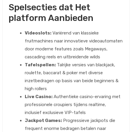
Spelsecties dat Het
platform Aanbieden
Videoslots:
Variërend van klassieke
fruitmachines naar innovatieve videoautomaten
door moderne features zoals Megaways,
cascading reels en uitbreidende wilds
Tafelspellen:
Talrijke versies van blackjack,
roulette, baccarat & poker met diverse
inzetbedragen op basis van beide beginners &
high rollers
Live Casino:
Authentieke casino-ervaring met
professionele croupiers tijdens realtime,
inclusief exclusieve VIP-tafels
Jackpot Games:
Progressieve jackpots die
frequent enorme bedragen betalen naar