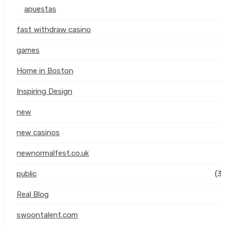
apuestas
fast withdraw casino
games
Home in Boston
Inspiring Design
new
(
new casinos
newnormalfest.co.uk
public
(3
Real Blog
swoontalent.com