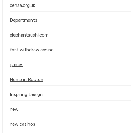
censa.org.uk
Departments
elephantsushi.com
fast withdraw casino
games
Home in Boston
Inspiring Design
new
new casinos