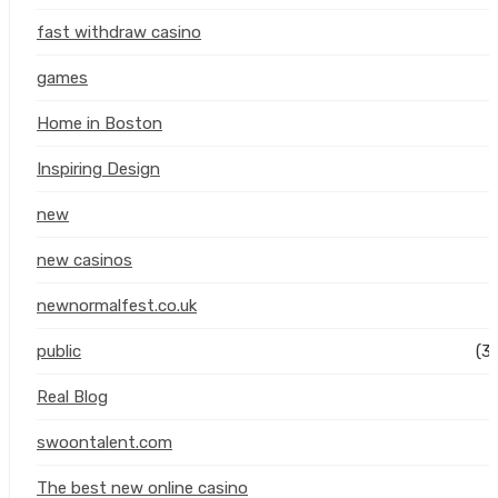
fast withdraw casino
games
Home in Boston
Inspiring Design
new
(
new casinos
newnormalfest.co.uk
public
(3
Real Blog
swoontalent.com
The best new online casino