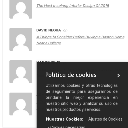
The Most Inspiring Interior Design Of 2018
DAVID NEGUA
on
4 Things to Consider Before Buying a Boston Home
Near a College
MARCO REUS
on
4 Things to Consider Before Buying a Boston Home
Política de cookies
Near a College
Utilizamos cookies y otras tecnologías
de seguimiento para asegurarnos de
ADMIN
on
brindarle la mejor experiencia en
4 Things to Consider Before Buying a Boston Home
nuestro sitio web y analizar su uso de
Near a College
nuestros productos y servicios.
Nuestras Cookies:
Ajustes de Cookies
- Cookies necesarias