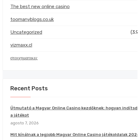
The best new online casino
toomanyblogs.co.uk
Uncategorized
(3.9
vizmaxx.cl
στοιχηματικες
Recent Posts
Útmutató a Magyar Online Casino kezdőknek: hogyan indítsd e
a játékot
agosto 7, 2026
Mit kínálnak a legjobb Magyar Online Casino játékoldalak 2026