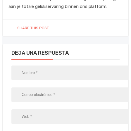
aan je totale gelukservaring binnen ons platform.
SHARE THIS POST
DEJA UNA RESPUESTA