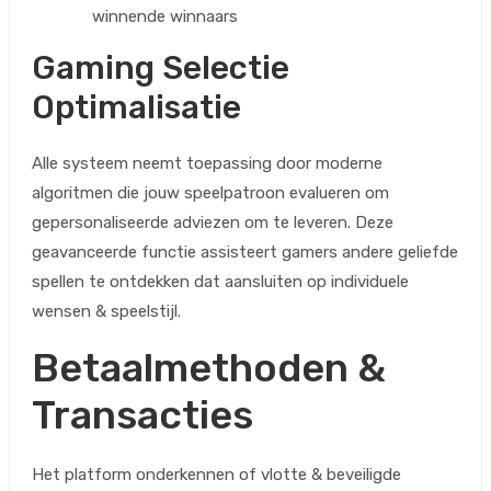
winnende winnaars
Gaming Selectie
Optimalisatie
Alle systeem neemt toepassing door moderne
algoritmen die jouw speelpatroon evalueren om
gepersonaliseerde adviezen om te leveren. Deze
geavanceerde functie assisteert gamers andere geliefde
spellen te ontdekken dat aansluiten op individuele
wensen & speelstijl.
Betaalmethoden &
Transacties
Het platform onderkennen of vlotte & beveiligde