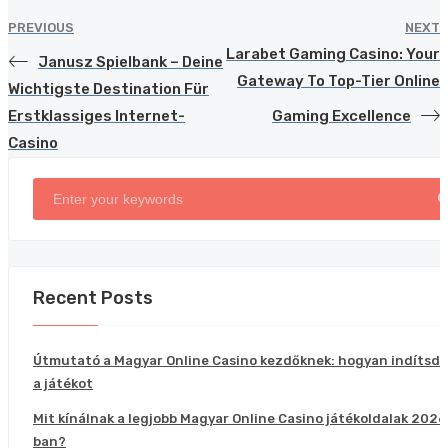
PREVIOUS
NEXT
Larabet Gaming Casino: Your
Janusz Spielbank – Deine
Gateway To Top-Tier Online
Wichtigste Destination Für
Erstklassiges Internet-
Gaming Excellence
Casino
Recent Posts
Útmutató a Magyar Online Casino kezdőknek: hogyan indítsd e
a játékot
Mit kínálnak a legjobb Magyar Online Casino játékoldalak 2026
ban?