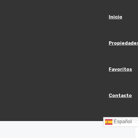
Inicio
uovo anno
Propiedade
Favoritos
Contacto
Español