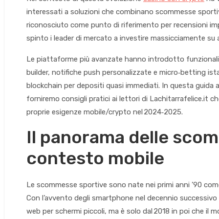
interessati a soluzioni che combinano scommesse sportive e
riconosciuto come punto di riferimento per recensioni imp
spinto i leader di mercato a investire massicciamente su a
Le piattaforme più avanzate hanno introdotto funzionalit
builder, notifiche push personalizzate e micro‑betting is
blockchain per depositi quasi immediati. In questa guida a
forniremo consigli pratici ai lettori di Lachitarrafelice.it 
proprie esigenze mobile/crypto nel 2024‑2025.
Il panorama delle sco
contesto mobile
Le scommesse sportive sono nate nei primi anni ’90 come
Con l’avvento degli smartphone nel decennio successivo gli
web per schermi piccoli, ma è solo dal 2018 in poi che il mo