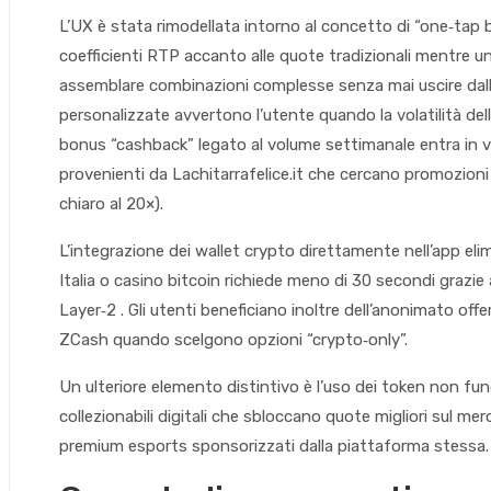
L’UX è stata rimodellata intorno al concetto di “one‑tap
coefficienti RTP accanto alle quote tradizionali mentre u
assemblare combinazioni complesse senza mai uscire dall
personalizzate avvertono l’utente quando la volatilità del
bonus “cashback” legato al volume settimanale entra in vi
provenienti da Lachitarrafelice.it che cercano promozioni
chiaro al 20×).
L’integrazione dei wallet crypto direttamente nell’app eli
Italia o casino bitcoin richiede meno di 30 secondi grazie 
Layer‑2 . Gli utenti beneficiano inoltre dell’anonimato of
ZCash quando scelgono opzioni “crypto‐only”.
Un ulteriore elemento distintivo è l’uso dei token non fun
collezionabili digitali che sbloccano quote migliori sul m
premium esports sponsorizzati dalla piattaforma stessa.