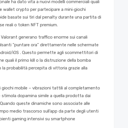
onale ha dato vita a nuovi modelli commerciali quali
te wallet crypto per partecipare a mini‑giochi
ide basate sui tiri dal penalty durante una partita di
se reali o token NFT premium.
Valorant generano traffico enorme sui canali
ulsanti “puntare ora” direttamente nelle schermate
ndroid/iOS . Questo permette agli scommettitori di
quali il primo kill o la distruzione della bomba
 probabilità percepita di vittoria grazie alla
i giochi mobile – vibrazioni tattili al completamento
– stimola dopamina simile a quella prodotta dai
”). Quando queste dinamiche sono associate alle
mpo medio trascorso sull’app da parte degli utenti
mbienti gaming intensivi su smartphone