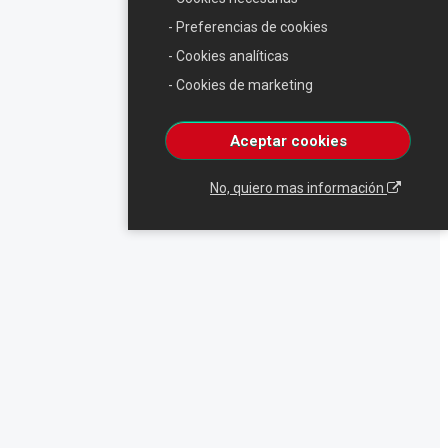
- Preferencias de cookies
- Cookies analíticas
- Cookies de marketing
Aceptar cookies
No, quiero mas información