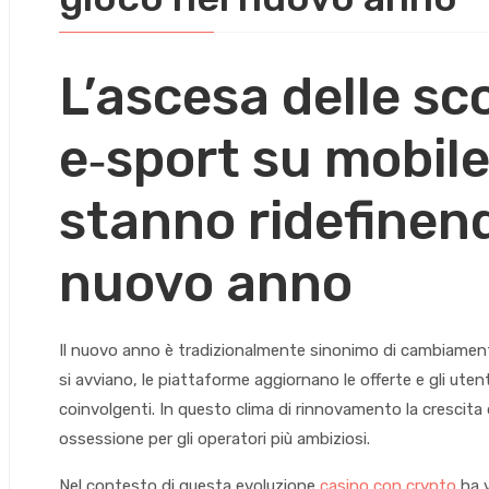
L’ascesa delle 
e‑sport su mobile
stanno ridefinend
nuovo anno
Il nuovo anno è tradizionalmente sinonimo di cambiament
si avviano, le piattaforme aggiornano le offerte e gli ute
coinvolgenti. In questo clima di rinnovamento la crescita 
ossessione per gli operatori più ambiziosi.
Nel contesto di questa evoluzione
casino con crypto
ha v