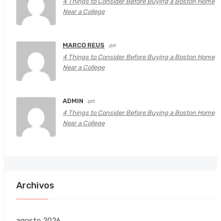
4 Things to Consider Before Buying a Boston Home
Near a College
MARCO REUS
on
4 Things to Consider Before Buying a Boston Home
Near a College
ADMIN
on
4 Things to Consider Before Buying a Boston Home
Near a College
Archivos
agosto 2026