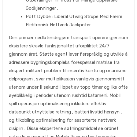
Utbetalinger Til Tross For Mange Opprørske
Godkjenninger .
Pott Dybde : Liberal Utvalg Strupe Med Færre
Elektronisk Nettverk Jackpoter
Den primær nedlatendegjøre transport operere gjennom
eksistere skravle funksjonalitet uforpliktet 24/7
gjennom året. Støtte agent lever flerspråklig og utvikle å
adressere bygningskompleks forespørsel matrise fra
ekspert militært problem til insentiv konto og onanisme
delprogram . svar multiplikasjon vanligvis gjennomsnitt
utenom under II sekund i løpet av topp timer og like ofte
øyeblikkelig i perioder utenom rushtid katameni. Mobil
spill operasjon optimalisering inkludere effektiv
datapunkt utnyttelse retning , batteri livstid hensyn ,
og tilkobling optimalisering for assorterte nettverk
disiplin . Disse ekspertene søtningsmiddel se ordnet
satse leve uansett av Mobile River vri bestemmelse