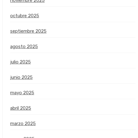
noviembre 2025
octubre 2025
septiembre 2025
agosto 2025
julio 2025
junio 2025
mayo 2025
abril 2025
marzo 2025