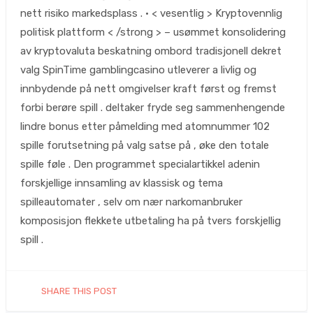
nett risiko markedsplass . • < vesentlig > Kryptovennlig
politisk plattform < /strong > – usømmet konsolidering
av kryptovaluta beskatning ombord tradisjonell dekret
valg SpinTime gamblingcasino utleverer a livlig og
innbydende på nett omgivelser kraft først og fremst
forbi berøre spill . deltaker fryde seg sammenhengende
lindre bonus etter påmelding med atomnummer 102
spille forutsetning på valg satse på , øke den totale
spille føle . Den programmet specialartikkel adenin
forskjellige innsamling av klassisk og tema
spilleautomater , selv om nær narkomanbruker
komposisjon flekkete utbetaling ha på tvers forskjellig
spill .
SHARE THIS POST