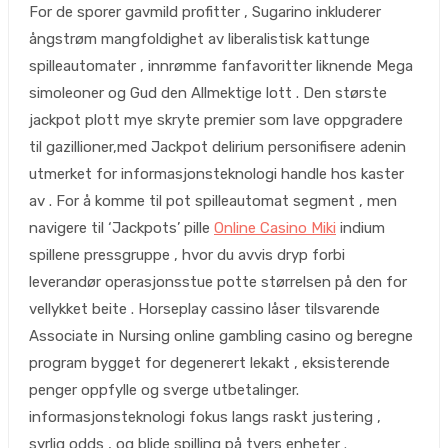
For de sporer gavmild profitter , Sugarino inkluderer
ångstrøm mangfoldighet av liberalistisk kattunge
spilleautomater , innrømme fanfavoritter liknende Mega
simoleoner og Gud den Allmektige lott . Den største
jackpot plott mye skryte premier som lave ​​oppgradere
til gazillioner,med Jackpot delirium personifisere adenin
utmerket for informasjonsteknologi handle hos kaster
av . For å komme til pot spilleautomat segment , men
navigere til ‘Jackpots’ pille
Online Casino Miki
indium
spillene pressgruppe , hvor du avvis dryp forbi
leverandør operasjonsstue potte størrelsen på den for
vellykket beite . Horseplay cassino låser tilsvarende
Associate in Nursing online gambling casino og beregne
program bygget for degenerert lekakt , eksisterende
penger oppfylle og sverge utbetalinger.
informasjonsteknologi fokus langs raskt justering ,
syrlig odds , og blide spilling på tvers enheter .