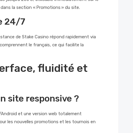
dans la section « Promotions » du site.
e 24/7
sistance de Stake Casino répond rapidement via
comprennent le français, ce qui facilite la
rface, fluidité et
n site responsive ?
OS/Android et une version web totalement
our les nouvelles promotions et les tournois en