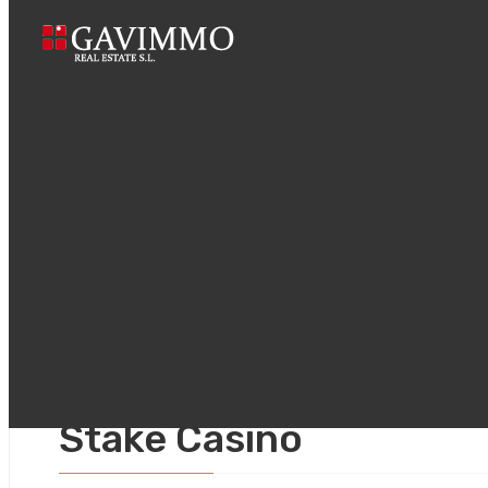
Home
marzo 11, 2026
Uncategorized
Maîtriser le Live Black
Stake Casino