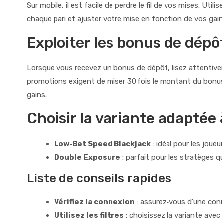
Sur mobile, il est facile de perdre le fil de vos mises. Util
chaque pari et ajuster votre mise en fonction de vos gai
Exploiter les bonus de dépô
Lorsque vous recevez un bonus de dépôt, lisez attentive
promotions exigent de miser 30 fois le montant du bonus s
gains.
Choisir la variante adaptée 
Low‑Bet Speed Blackjack
: idéal pour les joue
Double Exposure
: parfait pour les stratèges q
Liste de conseils rapides
Vérifiez la connexion
: assurez‑vous d’une con
Utilisez les filtres
: choisissez la variante avec