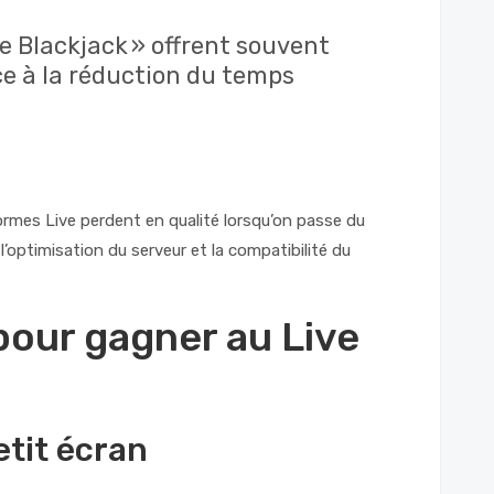
te Blackjack » offrent souvent
e à la réduction du temps
rmes Live perdent en qualité lorsqu’on passe du
optimisation du serveur et la compatibilité du
pour gagner au Live
etit écran