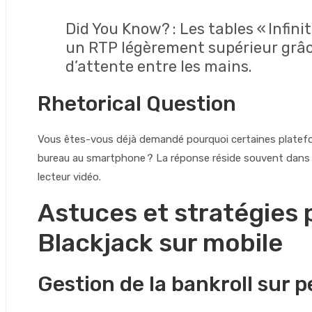
Did You Know? : Les tables « Infini
un RTP légèrement supérieur grâc
d’attente entre les mains.
Rhetorical Question
Vous êtes-vous déjà demandé pourquoi certaines platefo
bureau au smartphone ? La réponse réside souvent dans l’
lecteur vidéo.
Astuces et stratégies 
Blackjack sur mobile
Gestion de la bankroll sur p