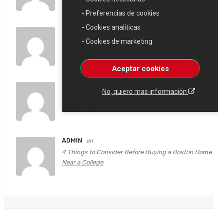
- Preferencias de cookies
- Cookies analíticas
DAVID NEGUA
on
- Cookies de marketing
4 Things to Consider Before Buying a Boston Home
Near a College
Aceptar cookies
MARCO REUS
on
No, quiero mas información
4 Things to Consider Before Buying a Boston Home
Near a College
ADMIN
on
4 Things to Consider Before Buying a Boston Home
Near a College