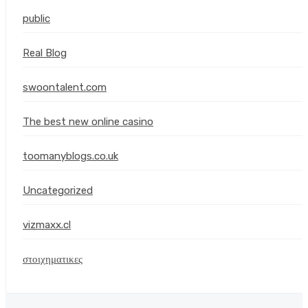
public
Real Blog
swoontalent.com
The best new online casino
toomanyblogs.co.uk
Uncategorized
vizmaxx.cl
στοιχηματικες