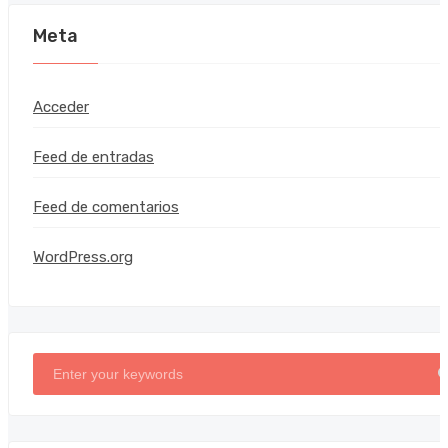
Meta
Acceder
Feed de entradas
Feed de comentarios
WordPress.org