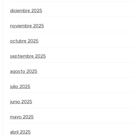
diciembre 2025
noviembre 2025
octubre 2025
septiembre 2025
agosto 2025
julio 2025
junio 2025
mayo 2025
abril 2025