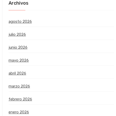
Archivos
agosto 2026
julio 2026
junio 2026
mayo 2026
abril 2026
marzo 2026
febrero 2026
enero 2026