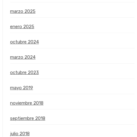
marzo 2025
enero 2025
octubre 2024
marzo 2024
octubre 2023
mayo 2019
noviembre 2018
septiembre 2018
julio 2018