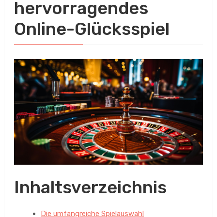
hervorragendes
Online-Glücksspiel
Inhaltsverzeichnis
Die umfangreiche Spielauswahl