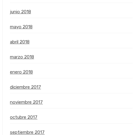
junio 2018
mayo 2018
abril 2018
marzo 2018
enero 2018
diciembre 2017
noviembre 2017
octubre 2017
septiembre 2017