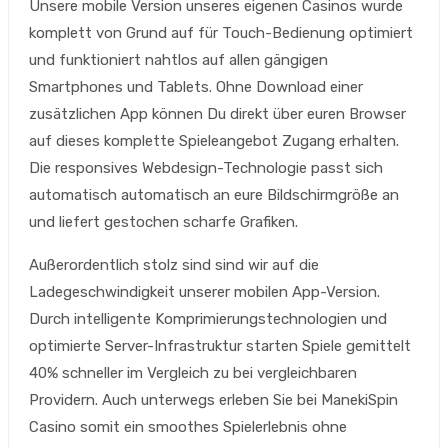
Unsere mobile Version unseres eigenen Casinos wurde
komplett von Grund auf für Touch-Bedienung optimiert
und funktioniert nahtlos auf allen gängigen
Smartphones und Tablets. Ohne Download einer
zusätzlichen App können Du direkt über euren Browser
auf dieses komplette Spieleangebot Zugang erhalten.
Die responsives Webdesign-Technologie passt sich
automatisch automatisch an eure Bildschirmgröße an
und liefert gestochen scharfe Grafiken.
Außerordentlich stolz sind sind wir auf die
Ladegeschwindigkeit unserer mobilen App-Version.
Durch intelligente Komprimierungstechnologien und
optimierte Server-Infrastruktur starten Spiele gemittelt
40% schneller im Vergleich zu bei vergleichbaren
Providern. Auch unterwegs erleben Sie bei ManekiSpin
Casino somit ein smoothes Spielerlebnis ohne