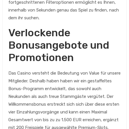
fortgeschrittenen Filteroptionen ermöglicht es Ihnen,
innerhalb von Sekunden genau das Spiel zu finden, nach
dem ihr suchen.
Verlockende
Bonusangebote und
Promotionen
Das Casino versteht die Bedeutung von Value für unsere
Mitglieder. Deshalb haben haben wir ein gestaffeltes
Bonus-Programm entwickelt, das sowohl auch
Neukunden als auch treue Stammgäste vergütet. Der
Willkommensbonus erstreckt sich sich über diese ersten
vier Einzahlungsvorgänge und kann einen Maximal
Gesamtwert von bis zu zu 1.500 EUR erreichen, ergänzt
mit 200 Freispiele für ausgewählte Premium-Slots.