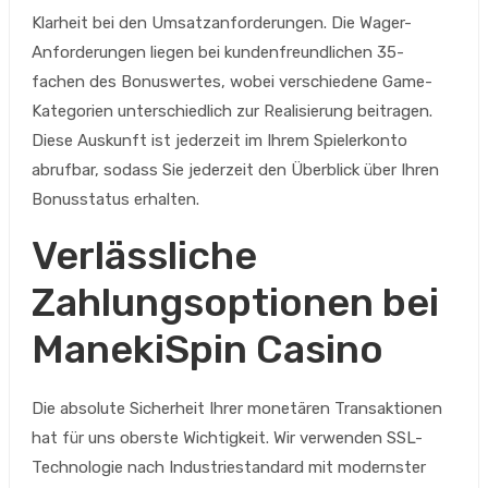
Klarheit bei den Umsatzanforderungen. Die Wager-
Anforderungen liegen bei kundenfreundlichen 35-
fachen des Bonuswertes, wobei verschiedene Game-
Kategorien unterschiedlich zur Realisierung beitragen.
Diese Auskunft ist jederzeit im Ihrem Spielerkonto
abrufbar, sodass Sie jederzeit den Überblick über Ihren
Bonusstatus erhalten.
Verlässliche
Zahlungsoptionen bei
ManekiSpin Casino
Die absolute Sicherheit Ihrer monetären Transaktionen
hat für uns oberste Wichtigkeit. Wir verwenden SSL-
Technologie nach Industriestandard mit modernster