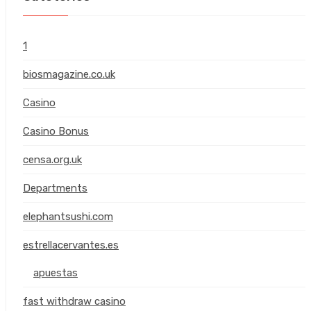
1
biosmagazine.co.uk
Casino
(
Casino Bonus
censa.org.uk
Departments
elephantsushi.com
estrellacervantes.es
apuestas
fast withdraw casino