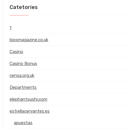
Catetories
1
biosmagazine.co.uk
Casino
(
Casino Bonus
censa.org.uk
Departments
elephantsushi.com
estrellacervantes.es
apuestas