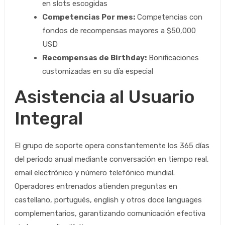
en slots escogidas
Competencias Por mes:
Competencias con
fondos de recompensas mayores a $50,000
USD
Recompensas de Birthday:
Bonificaciones
customizadas en su día especial
Asistencia al Usuario
Integral
El grupo de soporte opera constantemente los 365 días
del periodo anual mediante conversación en tiempo real,
email electrónico y número telefónico mundial.
Operadores entrenados atienden preguntas en
castellano, portugués, english y otros doce languages
complementarios, garantizando comunicación efectiva