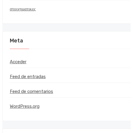
στοιχηματικες
Meta
Acceder
Feed de entradas
Feed de comentarios
WordPress.org