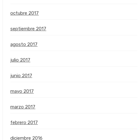
octubre 2017
septiembre 2017
agosto 2017
julio 2017
junio 2017
mayo 2017
marzo 2017
febrero 2017
diciembre 2016