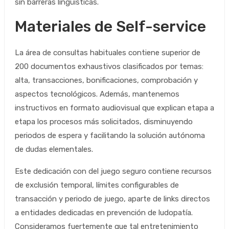
sin barreras lingüísticas.
Materiales de Self-service
La área de consultas habituales contiene superior de
200 documentos exhaustivos clasificados por temas:
alta, transacciones, bonificaciones, comprobación y
aspectos tecnológicos. Además, mantenemos
instructivos en formato audiovisual que explican etapa a
etapa los procesos más solicitados, disminuyendo
periodos de espera y facilitando la solución autónoma
de dudas elementales.
Este dedicación con del juego seguro contiene recursos
de exclusión temporal, límites configurables de
transacción y periodo de juego, aparte de links directos
a entidades dedicadas en prevención de ludopatía.
Consideramos fuertemente que tal entretenimiento