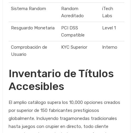
Sistema Random
Random
iTech
Acreditado
Labs
Resguardo Monetaria
PCI DSS
Level 1
Compatible
Comprobación de
KYC Superior
Interno
Usuario
Inventario de Títulos
Accesibles
El amplio catálogo supera los 10,000 opciones creados
por superior de 150 fabricantes prestigiosos
globalmente. Incluyendo tragamonedas tradicionales
hasta juegos con crupier en directo, todo cliente