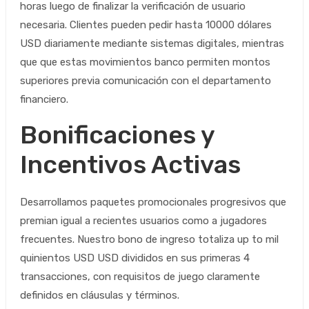
horas luego de finalizar la verificación de usuario
necesaria. Clientes pueden pedir hasta 10000 dólares
USD diariamente mediante sistemas digitales, mientras
que que estas movimientos banco permiten montos
superiores previa comunicación con el departamento
financiero.
Bonificaciones y
Incentivos Activas
Desarrollamos paquetes promocionales progresivos que
premian igual a recientes usuarios como a jugadores
frecuentes. Nuestro bono de ingreso totaliza up to mil
quinientos USD USD divididos en sus primeras 4
transacciones, con requisitos de juego claramente
definidos en cláusulas y términos.