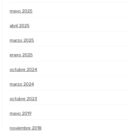
mayo 2025
abril 2025
marzo 2025
enero 2025
octubre 2024
marzo 2024
octubre 2023
mayo 2019
noviembre 2018