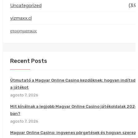
Uncategorized
(3.9
vizmaxx.cl
στοιχηματικες
Recent Posts
Útmutató a Magyar Online Casino kezdőknek: hogyan indítsd e
a játékot
agosto 7, 2026
Mit kínálnak a legjobb Magyar Online Casino játékoldalak 2026
ban?
agosto 7, 2026
Magyar Online Casino: ingyenes pörgetések és hogyan szerez