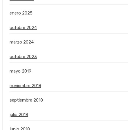
enero 2025
octubre 2024
marzo 2024
octubre 2023
mayo 2019
noviembre 2018
septiembre 2018
julio 2018
junio 2018