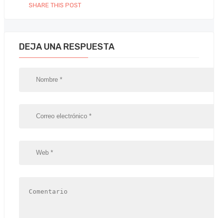
SHARE THIS POST
DEJA UNA RESPUESTA