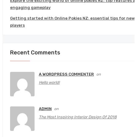
Explore the exciting world of online pokies NZ: top features a
engaging gameplay
Getting started with Online Pokies NZ: essential tips for new
players
Recent Comments
A WORDPRESS COMMENTER
on
Hello world!
ADMIN
on
The Most Inspiring Interior Design Of 2018