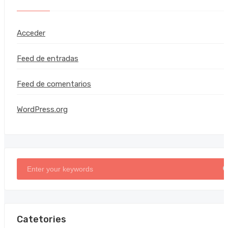
Acceder
Feed de entradas
Feed de comentarios
WordPress.org
Catetories