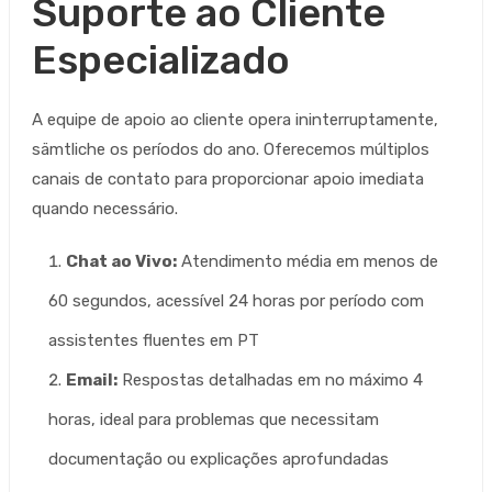
Suporte ao Cliente
Especializado
A equipe de apoio ao cliente opera ininterruptamente,
sämtliche os períodos do ano. Oferecemos múltiplos
canais de contato para proporcionar apoio imediata
quando necessário.
Chat ao Vivo:
Atendimento média em menos de
60 segundos, acessível 24 horas por período com
assistentes fluentes em PT
Email:
Respostas detalhadas em no máximo 4
horas, ideal para problemas que necessitam
documentação ou explicações aprofundadas