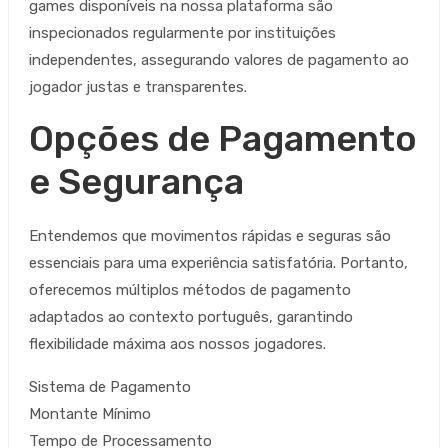
games disponíveis na nossa plataforma são
inspecionados regularmente por instituições
independentes, assegurando valores de pagamento ao
jogador justas e transparentes.
Opções de Pagamento
e Segurança
Entendemos que movimentos rápidas e seguras são
essenciais para uma experiência satisfatória. Portanto,
oferecemos múltiplos métodos de pagamento
adaptados ao contexto português, garantindo
flexibilidade máxima aos nossos jogadores.
Sistema de Pagamento
Montante Mínimo
Tempo de Processamento