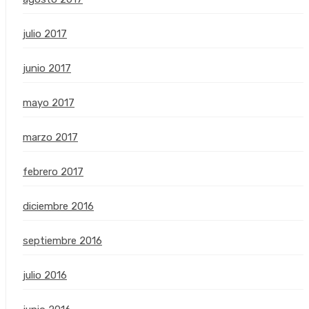
julio 2017
junio 2017
mayo 2017
marzo 2017
febrero 2017
diciembre 2016
septiembre 2016
julio 2016