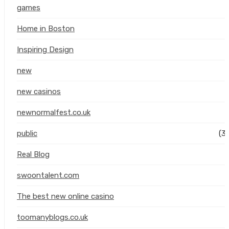
games
Home in Boston
Inspiring Design
new
(
new casinos
newnormalfest.co.uk
public
(3
Real Blog
swoontalent.com
The best new online casino
toomanyblogs.co.uk