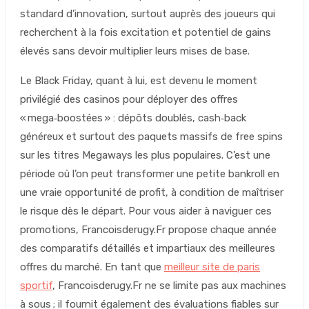
standard d’innovation, surtout auprès des joueurs qui
recherchent à la fois excitation et potentiel de gains
élevés sans devoir multiplier leurs mises de base.
Le Black Friday, quant à lui, est devenu le moment
privilégié des casinos pour déployer des offres
« mega‑boostées » : dépôts doublés, cash‑back
généreux et surtout des paquets massifs de free spins
sur les titres Megaways les plus populaires. C’est une
période où l’on peut transformer une petite bankroll en
une vraie opportunité de profit, à condition de maîtriser
le risque dès le départ. Pour vous aider à naviguer ces
promotions, Francoisderugy.Fr propose chaque année
des comparatifs détaillés et impartiaux des meilleures
offres du marché. En tant que
meilleur site de paris
sportif
, Francoisderugy.Fr ne se limite pas aux machines
à sous ; il fournit également des évaluations fiables sur