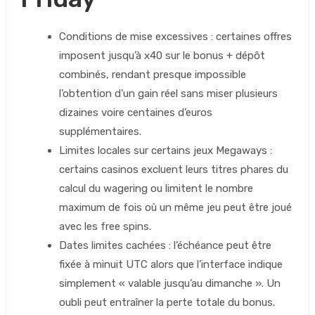
Conditions de mise excessives : certaines offres
imposent jusqu’à x40 sur le bonus + dépôt
combinés, rendant presque impossible
l’obtention d’un gain réel sans miser plusieurs
dizaines voire centaines d’euros
supplémentaires.
Limites locales sur certains jeux Megaways :
certains casinos excluent leurs titres phares du
calcul du wagering ou limitent le nombre
maximum de fois où un même jeu peut être joué
avec les free spins.
Dates limites cachées : l’échéance peut être
fixée à minuit UTC alors que l’interface indique
simplement « valable jusqu’au dimanche ». Un
oubli peut entraîner la perte totale du bonus.