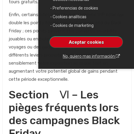
tours gratuits.
- Preferencias de cookies
Enfin, certains sites offrent un programme VIP éclair qui
- Cookies analíticas
double les points fidélité pendant le week‑end du Black
- Cookies de marketing
Friday ; ces points peuvent être convertis en crédits
jouables ou en tickets tirage au sort pour gagner des
Aceptar cookies
voyages ou des gadgets high‑tech. En cumulant ces
différents leviers promotionnels vous réduisez
No, quiero mas información
sensiblement votre exposition au risque tout en
augmentant votre potentiel global de gains pendant
cette période exceptionnelle.
Section Ⅵ – Les
pièges fréquents lors
des campagnes Black
Friday