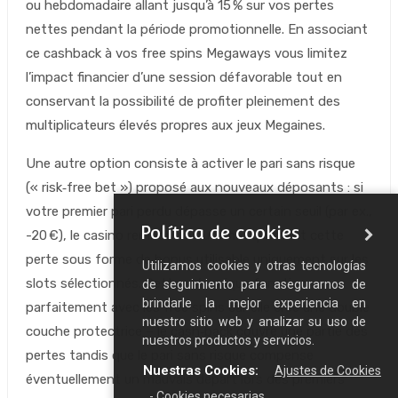
ou hebdomadaire allant jusqu’à 15 % sur vos pertes
nettes pendant la période promotionnelle. En associant
ce cashback à vos free spins Megaways vous limitez
l’impact financier d’une session défavorable tout en
conservant la possibilité de profiter pleinement des
multiplicateurs élevés propres aux jeux Megaines.
Une autre option consiste à activer le pari sans risque
(« risk‑free bet ») proposé aux nouveaux déposants : si
votre premier pari perdu dépasse un certain seuil (par ex.,
Política de cookies
-20 €), le casino rembourse automatiquement cette
perte sous forme de bonus utilisable uniquement sur les
Utilizamos cookies y otras tecnologías
slots sélectionnés. Cette mécanique fonctionne
de seguimiento para asegurarnos de
brindarle la mejor experiencia en
parfaitement avec les free spins car elle crée une double
nuestro sitio web y analizar su uso de
couche protectrice – le cash‑back couvre une partie des
nuestros productos y servicios.
pertes tandis que le pari sans risque compense
Nuestras Cookies:
Ajustes de Cookies
éventuellement un mauvais départ lors des premiers
- Cookies necesarias