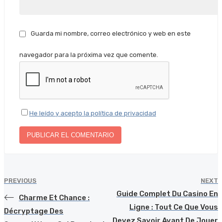
Guarda mi nombre, correo electrónico y web en este
navegador para la próxima vez que comente.
He leído y acepto la política de privacidad
PREVIOUS
NEXT
Guide Complet Du Casino En
Charme Et Chance :
Ligne : Tout Ce Que Vous
Décryptage Des
Devez Savoir Avant De Jouer