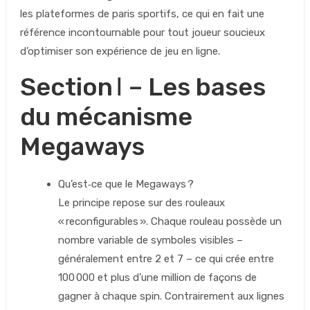
les plateformes de paris sportifs, ce qui en fait une
référence incontournable pour tout joueur soucieux
d’optimiser son expérience de jeu en ligne.
Section Ⅰ – Les bases
du mécanisme
Megaways
Qu’est‑ce que le Megaways ?
Le principe repose sur des rouleaux
« reconfigurables ». Chaque rouleau possède un
nombre variable de symboles visibles –
généralement entre 2 et 7 – ce qui crée entre
100 000 et plus d’une million de façons de
gagner à chaque spin. Contrairement aux lignes