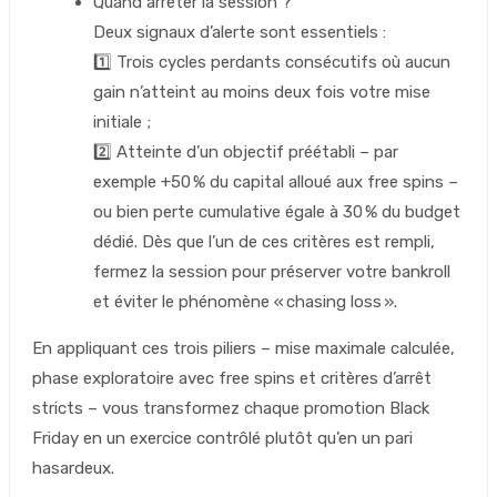
Quand arrêter la session ?
Deux signaux d’alerte sont essentiels :
1️⃣ Trois cycles perdants consécutifs où aucun
gain n’atteint au moins deux fois votre mise
initiale ;
2️⃣ Atteinte d’un objectif préétabli – par
exemple +50 % du capital alloué aux free spins –
ou bien perte cumulative égale à 30 % du budget
dédié. Dès que l’un de ces critères est rempli,
fermez la session pour préserver votre bankroll
et éviter le phénomène « chasing loss ».
En appliquant ces trois piliers – mise maximale calculée,
phase exploratoire avec free spins et critères d’arrêt
stricts – vous transformez chaque promotion Black
Friday en un exercice contrôlé plutôt qu’en un pari
hasardeux.