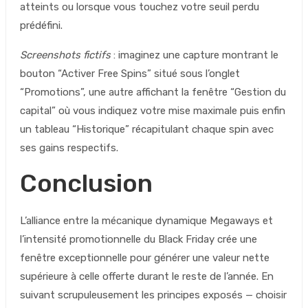
atteints ou lorsque vous touchez votre seuil perdu
prédéfini.
Screenshots fictifs
: imaginez une capture montrant le
bouton “Activer Free Spins” situé sous l’onglet
“Promotions”, une autre affichant la fenêtre “Gestion du
capital” où vous indiquez votre mise maximale puis enfin
un tableau “Historique” récapitulant chaque spin avec
ses gains respectifs.
Conclusion
L’alliance entre la mécanique dynamique Megaways et
l’intensité promotionnelle du Black Friday crée une
fenêtre exceptionnelle pour générer une valeur nette
supérieure à celle offerte durant le reste de l’année. En
suivant scrupuleusement les principes exposés — choisir