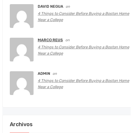
DAVID NEGUA
on
4 Things to Consider Before Buying a Boston Home
Near a College
MARCO REUS
on
4 Things to Consider Before Buying a Boston Home
Near a College
ADMIN
on
4 Things to Consider Before Buying a Boston Home
Near a College
Archivos