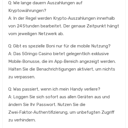
Q: Wie lange dauern Auszahlungen auf
Kryptowährungen?
A: In der Regel werden Krypto‑Auszahlungen innerhalb
von 24 Stunden bearbeitet. Der genaue Zeitpunkt hängt
vom jeweiligen Netzwerk ab.
Q: Gibt es spezielle Boni nur für die mobile Nutzung?
A: Das 5Gringo Casino bietet gelegentlich exklusive
Mobile‑Bonusse, die im App‑Bereich angezeigt werden.
Halten Sie die Benachrichtigungen aktiviert, um nichts
zu verpassen.
Q: Was passiert, wenn ich mein Handy verliere?
A: Loggen Sie sich sofort aus allen Geräten aus und
ändern Sie Ihr Passwort. Nutzen Sie die
Zwei‑Faktor‑Authentifizierung, um unbefugten Zugriff
zu verhindern.