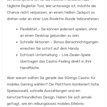
tägliche Begleiter‑Tool. Wer unterwegs ist, möchte die
Chance nicht verpassen, an einem heißen Jackpot zu
drehen oder an einer Live‑Roulette‑Runde teilzunehmen.
Flexibilität – Sie können jederzeit spielen, ohne
an einen Desktop gebunden zu sein.
Schnelle Aktionen – Bonus‑Benachrichtigungen
erreichen Sie sofort auf dem Handy.
Echtzeit‑Unterhaltung – Live‑Dealer‑Spiele
übertragen das Casino‑Feeling direkt in Ihre
Handfläche.
Aber warum sollten Sie gerade das 5Gringo Casino für
mobiles Gaming wählen? Die Plattform kombiniert hohe
Spielauswahl, schnelle Auszahlungen und ein
benutzerfreundliches Design. Haben Sie sich jemals
gefragt, wie ein reibungsloses mobiles Erlebnis