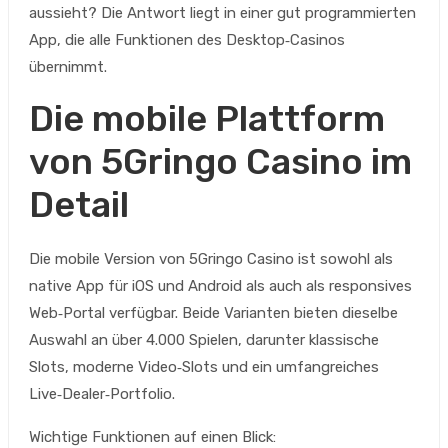
aussieht? Die Antwort liegt in einer gut programmierten
App, die alle Funktionen des Desktop‑Casinos
übernimmt.
Die mobile Plattform
von 5Gringo Casino im
Detail
Die mobile Version von 5Gringo Casino ist sowohl als
native App für iOS und Android als auch als responsives
Web‑Portal verfügbar. Beide Varianten bieten dieselbe
Auswahl an über 4.000 Spielen, darunter klassische
Slots, moderne Video‑Slots und ein umfangreiches
Live‑Dealer‑Portfolio.
Wichtige Funktionen auf einen Blick: