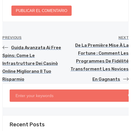
PREVIOUS
NEXT
De La Première Mise À La
Guida Avanzata Ai Free
Fortune : Comment Les
Spins: Come Le
Programmes De Fidélité
Infrastrutture Dei Casinò
Transforment Les Novices
Online Migliorano Il Tuo
Risparmio
En Gagnants
Recent Posts