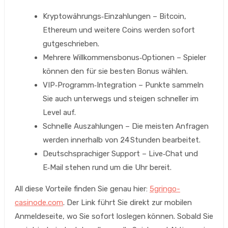
Kryptowährungs‑Einzahlungen – Bitcoin,
Ethereum und weitere Coins werden sofort
gutgeschrieben.
Mehrere Willkommensbonus‑Optionen – Spieler
können den für sie besten Bonus wählen.
VIP‑Programm‑Integration – Punkte sammeln
Sie auch unterwegs und steigen schneller im
Level auf.
Schnelle Auszahlungen – Die meisten Anfragen
werden innerhalb von 24 Stunden bearbeitet.
Deutschsprachiger Support – Live‑Chat und
E‑Mail stehen rund um die Uhr bereit.
All diese Vorteile finden Sie genau hier:
5gringo-
casinode.com
. Der Link führt Sie direkt zur mobilen
Anmeldeseite, wo Sie sofort loslegen können. Sobald Sie