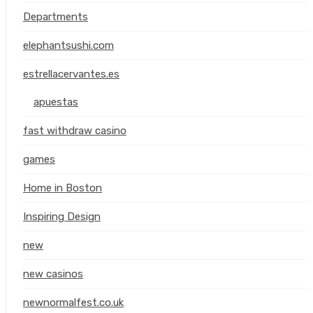
Departments
elephantsushi.com
estrellacervantes.es
apuestas
fast withdraw casino
games
Home in Boston
Inspiring Design
new
(
new casinos
newnormalfest.co.uk