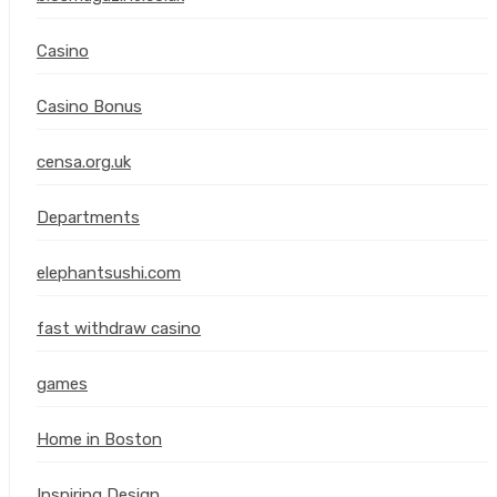
Casino
Casino Bonus
censa.org.uk
Departments
elephantsushi.com
fast withdraw casino
games
Home in Boston
Inspiring Design