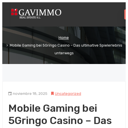
Home
Mobile Gaming bei 5Gringo Casino – Das ultimative Spielerlebnis
unterwegs
noviembre 18, 2025
Uncategorized
Mobile Gaming bei
5Gringo Casino – Das