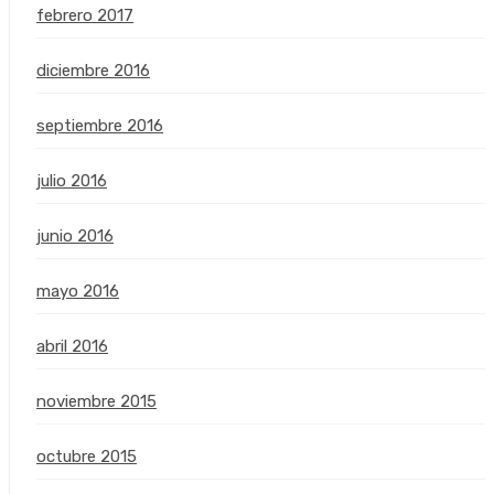
febrero 2017
diciembre 2016
septiembre 2016
julio 2016
junio 2016
mayo 2016
abril 2016
noviembre 2015
octubre 2015