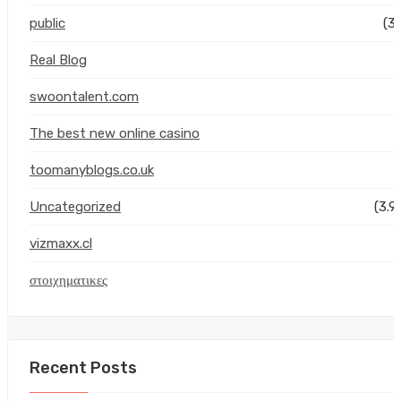
public
(3
Real Blog
swoontalent.com
The best new online casino
toomanyblogs.co.uk
Uncategorized
(3.9
vizmaxx.cl
στοιχηματικες
Recent Posts