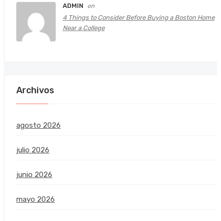
ADMIN
on
4 Things to Consider Before Buying a Boston Home
Near a College
Archivos
agosto 2026
julio 2026
junio 2026
mayo 2026