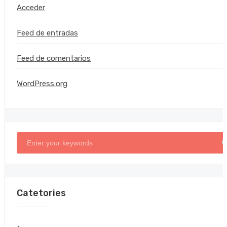
Acceder
Feed de entradas
Feed de comentarios
WordPress.org
Catetories