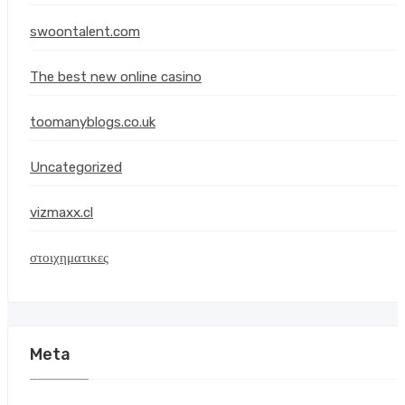
swoontalent.com
The best new online casino
toomanyblogs.co.uk
Uncategorized
vizmaxx.cl
στοιχηματικες
Meta