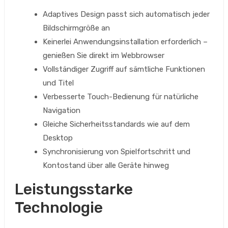
Adaptives Design passt sich automatisch jeder
Bildschirmgröße an
Keinerlei Anwendungsinstallation erforderlich –
genießen Sie direkt im Webbrowser
Vollständiger Zugriff auf sämtliche Funktionen
und Titel
Verbesserte Touch-Bedienung für natürliche
Navigation
Gleiche Sicherheitsstandards wie auf dem
Desktop
Synchronisierung von Spielfortschritt und
Kontostand über alle Geräte hinweg
Leistungsstarke
Technologie