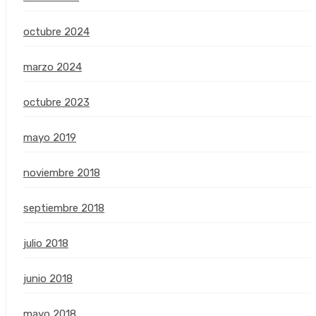
octubre 2024
marzo 2024
octubre 2023
mayo 2019
noviembre 2018
septiembre 2018
julio 2018
junio 2018
mayo 2018