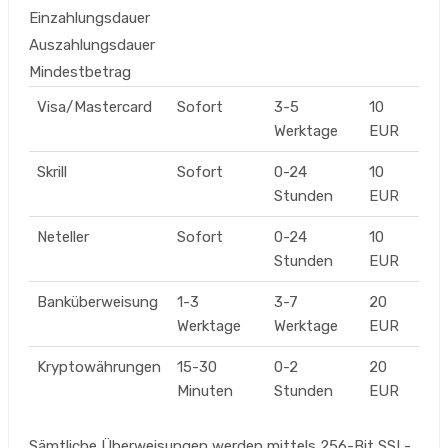
Einzahlungsdauer
Auszahlungsdauer
Mindestbetrag
Visa/Mastercard
Sofort
3-5
10
Werktage
EUR
Skrill
Sofort
0-24
10
Stunden
EUR
Neteller
Sofort
0-24
10
Stunden
EUR
Banküberweisung
1-3
3-7
20
Werktage
Werktage
EUR
Kryptowährungen
15-30
0-2
20
Minuten
Stunden
EUR
Sämtliche Überweisungen werden mittels 256-Bit SSL-