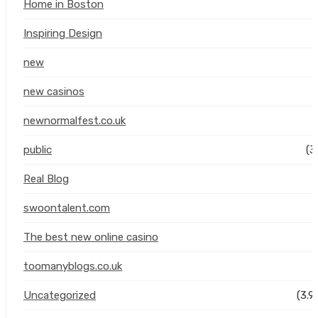
Home in Boston
Inspiring Design
new
(
new casinos
newnormalfest.co.uk
public
(3
Real Blog
swoontalent.com
The best new online casino
toomanyblogs.co.uk
Uncategorized
(3.9