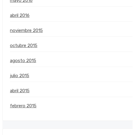
mayo 2016
abril 2016
noviembre 2015
octubre 2015
agosto 2015
julio 2015
abril 2015
febrero 2015