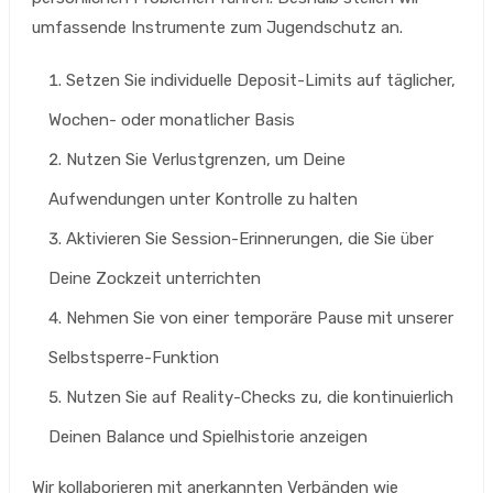
umfassende Instrumente zum Jugendschutz an.
Setzen Sie individuelle Deposit-Limits auf täglicher,
Wochen- oder monatlicher Basis
Nutzen Sie Verlustgrenzen, um Deine
Aufwendungen unter Kontrolle zu halten
Aktivieren Sie Session-Erinnerungen, die Sie über
Deine Zockzeit unterrichten
Nehmen Sie von einer temporäre Pause mit unserer
Selbstsperre-Funktion
Nutzen Sie auf Reality-Checks zu, die kontinuierlich
Deinen Balance und Spielhistorie anzeigen
Wir kollaborieren mit anerkannten Verbänden wie