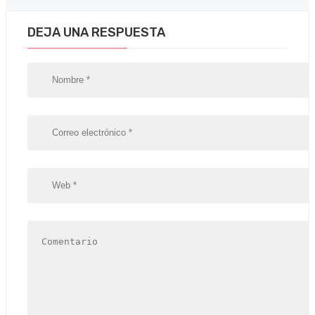
DEJA UNA RESPUESTA