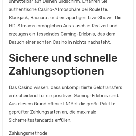
unmittelbar auf Deinen Bildschirm. Erfahren Sie
authentische Casino-Atmosphäre bei Roulette,
Blackjack, Baccarat und einzigartigen Live-Shows. Die
HD-Streams ermöglichen Austausch in Realzeit und
erzeugen ein fesselndes Gaming-Erlebnis, das dem
Besuch einer echten Casino in nichts nachsteht.
Sichere und schnelle
Zahlungsoptionen
Das Casino wissen, dass unkomplizierte Geldtransfers
entscheidend für ein positives Gaming-Erlebnis sind.
Aus diesem Grund offeriert N1Bet die große Palette
geprüfter Zahlungsarten an, die maximale
Sicherheitsstandards erfüllen.
Zahlungsmethode