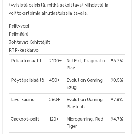
tyylisistä peleistä, mitkä sekoittavat viihdettä ja
voittokertoimia ainutlaatuisella tavalla.
Pelityyppi
Pelimäärä
Johtavat Kehittäjät
RTP-keskiarvo
Peliautomaatit
2100+
NetEnt, Pragmatic
96.2%
Play
Pöytäpelisisältö
450+
Evolution Gaming,
98.5%
Ezugi
Live-kasino
280+
Evolution Gaming,
97.8%
Playtech
Jackpot-pelit
120+
Microgaming, Red
94.7%
Tiger