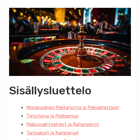
Sisällysluettelo
Monipuolinen Pelitarjonta ja Pelivalmistajat
Tietoturva ja Pelilisenssi
Maksuvaihtoehdot ja Rahansiirrot
Tarjoukset ja Kampanjat