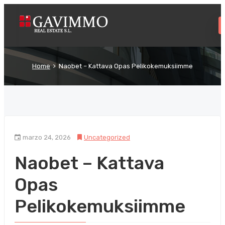
Home
Naobet – Kattava Opas Pelikokemuksiimme
marzo 24, 2026
Uncategorized
Naobet – Kattava
Opas
Pelikokemuksiimme