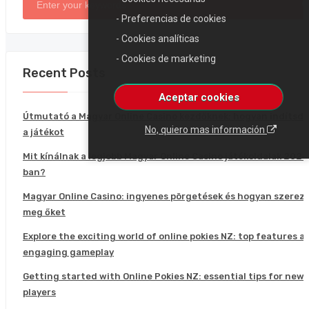
- Preferencias de cookies
- Cookies analíticas
- Cookies de marketing
Recent Posts
Aceptar cookies
Útmutató a Magyar Online Casino kezdőknek: hogyan indítsd e
No, quiero mas información
a játékot
Mit kínálnak a legjobb Magyar Online Casino játékoldalak 2026
ban?
Magyar Online Casino: ingyenes pörgetések és hogyan szerez
meg őket
Explore the exciting world of online pokies NZ: top features a
engaging gameplay
Getting started with Online Pokies NZ: essential tips for new
players