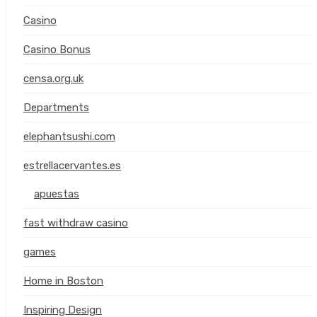
Casino
(
Casino Bonus
censa.org.uk
Departments
elephantsushi.com
estrellacervantes.es
apuestas
fast withdraw casino
games
Home in Boston
Inspiring Design