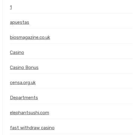
1
apuestas
biosmagazine.co.uk
Casino
Casino Bonus
censa.org.uk
Departments
elephantsushi.com
fast withdraw casino