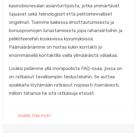
kasinobisnesalan asiantuntijoista, jotka ymmärtävät
tajuavat sekä teknologiset että pelitoiminnalliset
ongelmat. Tuemme kaikessa ilmoittautumisesta ja
bonuspromojen lunastamisesta jopa rahansiirtoihin ja
pelikriteereihin koskevissa kysymyksissä.
Päämääränämme on hoitaa kukin kontakti jo
ensimmäisellä kontaktilla vailla ylimääräistä väliaikaa.
Lisäksi pidämme yllä monipuolista FAQ-osaa, jossa on
on ratkaisut tavallisimpiin tiedusteluihin. Se auttaa
asiakkaita löytämään ratkaisut nopeasti itsenäisesti,
milloin tahansa he sitä ratkaisuja etsivät.
SHARE THIS POST