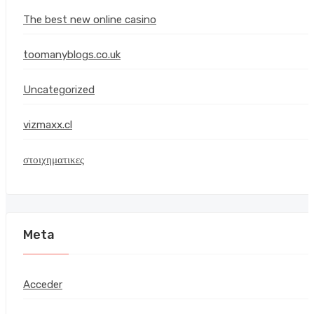
The best new online casino
toomanyblogs.co.uk
Uncategorized
vizmaxx.cl
στοιχηματικες
Meta
Acceder