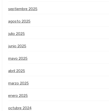
septiembre 2025
agosto 2025
julio 2025
junio 2025
mayo 2025
abril 2025
marzo 2025
enero 2025
octubre 2024