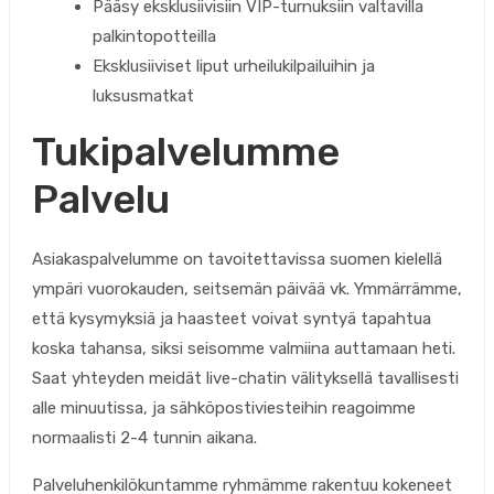
Pääsy eksklusiivisiin VIP-turnuksiin valtavilla
palkintopotteilla
Eksklusiiviset liput urheilukilpailuihin ja
luksusmatkat
Tukipalvelumme
Palvelu
Asiakaspalvelumme on tavoitettavissa suomen kielellä
ympäri vuorokauden, seitsemän päivää vk. Ymmärrämme,
että kysymyksiä ja haasteet voivat syntyä tapahtua
koska tahansa, siksi seisomme valmiina auttamaan heti.
Saat yhteyden meidät live-chatin välityksellä tavallisesti
alle minuutissa, ja sähköpostiviesteihin reagoimme
normaalisti 2-4 tunnin aikana.
Palveluhenkilökuntamme ryhmämme rakentuu kokeneet