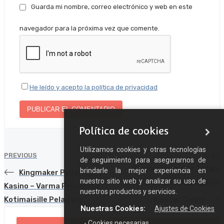
Guarda mi nombre, correo electrónico y web en este
navegador para la próxima vez que comente.
He leído y acepto la política de privacidad
Política de cookies
Utilizamos cookies y otras tecnologías
PREVIOUS
NEXT
de seguimiento para asegurarnos de
Sharkcasino – Er Totala
brindarle la mejor experiencia en
Kingmaker Pelisivusto
nuestro sitio web y analizar su uso de
Handbok Till Spänning Och
Kasino – Varma Pelialusta
nuestros productos y servicios.
Kotimaisille Pelaajille
Vinster Online
Nuestras Cookies:
Ajustes de Cookies
- Cookies necesarias