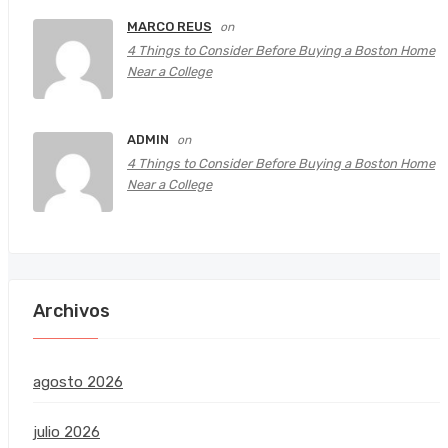
MARCO REUS
on
4 Things to Consider Before Buying a Boston Home
Near a College
ADMIN
on
4 Things to Consider Before Buying a Boston Home
Near a College
Archivos
agosto 2026
julio 2026