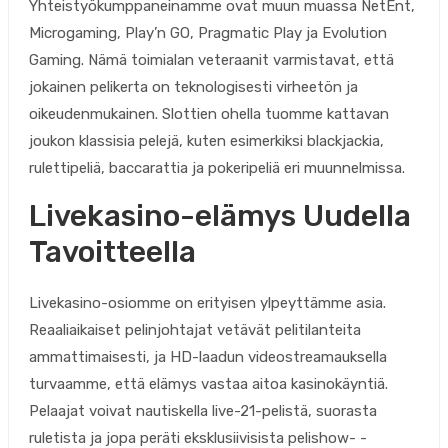
Yhteistyökumppaneinamme ovat muun muassa NetEnt,
Microgaming, Play’n GO, Pragmatic Play ja Evolution
Gaming. Nämä toimialan veteraanit varmistavat, että
jokainen pelikerta on teknologisesti virheetön ja
oikeudenmukainen. Slottien ohella tuomme kattavan
joukon klassisia pelejä, kuten esimerkiksi blackjackia,
rulettipeliä, baccarattia ja pokeripeliä eri muunnelmissa.
Livekasino-elämys Uudella
Tavoitteella
Livekasino-osiomme on erityisen ylpeyttämme asia.
Reaaliaikaiset pelinjohtajat vetävät pelitilanteita
ammattimaisesti, ja HD-laadun videostreamauksella
turvaamme, että elämys vastaa aitoa kasinokäyntiä.
Pelaajat voivat nautiskella live-21-pelistä, suorasta
ruletista ja jopa peräti eksklusiivisista pelishow- -