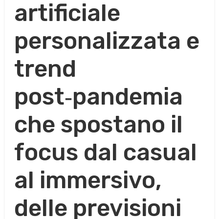
artificiale
personalizzata e
trend
post‑pandemia
che spostano il
focus dal casual
al immersivo,
delle previsioni