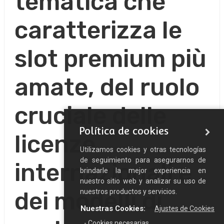
tematica che
caratterizza le
slot premium più
amate, del ruolo
cruciale delle
Política de cookies
licenze
Utilizamos cookies y otras tecnologías
de seguimiento para asegurarnos de
internazionali e
brindarle la mejor experiencia en
nuestro sitio web y analizar su uso de
dei modelli di
nuestros productos y servicios.
Nuestras Cookies:
Ajustes de Cookies
- Cookies necesarias