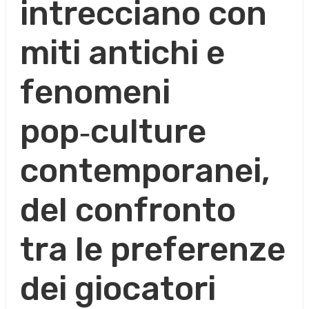
intrecciano con
miti antichi e
fenomeni
pop‑culture
contemporanei,
del confronto
tra le preferenze
dei giocatori