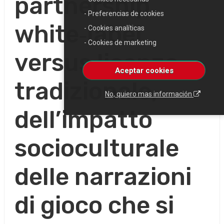
partnership
- Preferencias de cookies
white‑label
- Cookies analíticas
- Cookies de marketing
versus licenza
Aceptar cookies
tradizionale,
No, quiero mas información
dell’impatto
socioculturale
delle narrazioni
di gioco che si