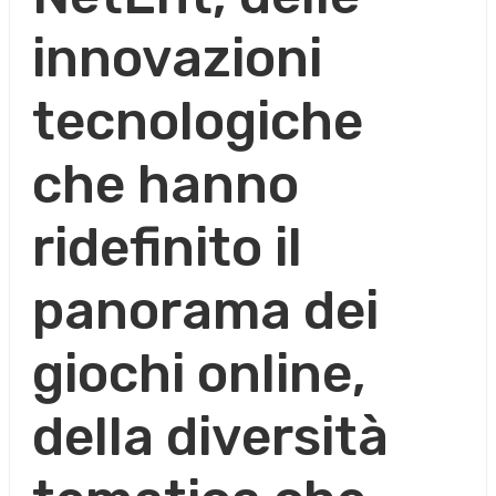
innovazioni
tecnologiche
che hanno
ridefinito il
panorama dei
giochi online,
della diversità