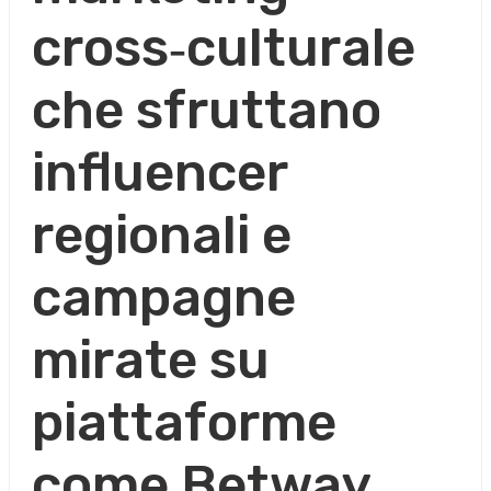
cross‑culturale
che sfruttano
influencer
regionali e
campagne
mirate su
piattaforme
come Betway,