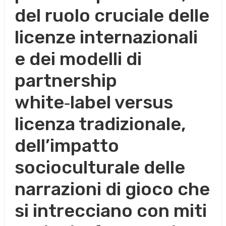
del ruolo cruciale delle
licenze internazionali
e dei modelli di
partnership
white‑label versus
licenza tradizionale,
dell’impatto
socioculturale delle
narrazioni di gioco che
si intrecciano con miti