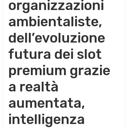
organizzazioni
ambientaliste,
dell’evoluzione
futura dei slot
premium grazie
a realtà
aumentata,
intelligenza