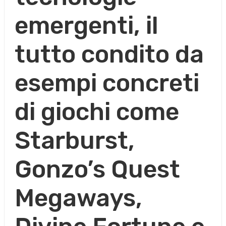
emergenti, il
tutto condito da
esempi concreti
di giochi come
Starburst,
Gonzo’s Quest
Megaways,