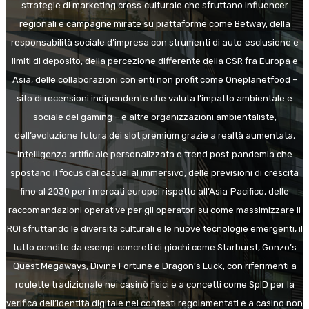
strategie di marketing cross‑culturale che sfruttano influencer
regionali e campagne mirate su piattaforme come Betway, della
responsabilità sociale d’impresa con strumenti di auto‑esclusione e
limiti di deposito, della percezione differente della CSR fra Europa e
Asia, delle collaborazioni con enti non profit come Oneplanetfood –
sito di recensioni indipendente che valuta l’impatto ambientale e
sociale del gaming – e altre organizzazioni ambientaliste,
dell’evoluzione futura dei slot premium grazie a realtà aumentata,
intelligenza artificiale personalizzata e trend post‑pandemia che
spostano il focus dal casual al immersivo, delle previsioni di crescita
fino al 2030 per i mercati europei rispetto all’Asia‑Pacifico, delle
raccomandazioni operative per gli operatori su come massimizzare il
ROI sfruttando le diversità culturali e le nuove tecnologie emergenti, il
tutto condito da esempi concreti di giochi come Starburst, Gonzo’s
Quest Megaways, Divine Fortune e Dragon’s Luck, con riferimenti a
roulette tradizionale nei casinò fisici e a concetti come SpID per la
verifica dell’identità digitale nei contesti regolamentati e a casino non