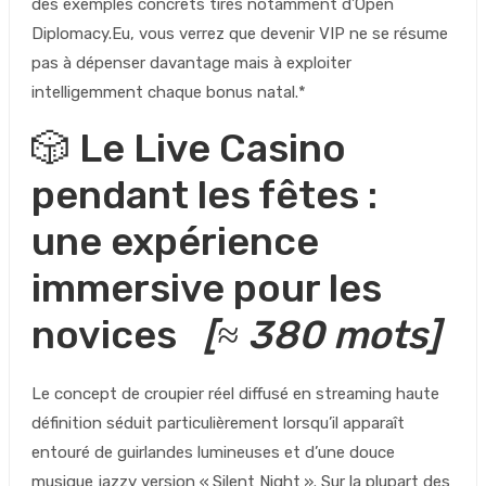
des exemples concrets tirés notamment d’Open
Diplomacy.Eu, vous verrez que devenir VIP ne se résume
pas à dépenser davantage mais à exploiter
intelligemment chaque bonus natal.*
🎲 Le Live Casino
pendant les fêtes :
une expérience
immersive pour les
novices
[≈ 380 mots]
Le concept de croupier réel diffusé en streaming haute
définition séduit particulièrement lorsqu’il apparaît
entouré de guirlandes lumineuses et d’une douce
musique jazzy version « Silent Night ». Sur la plupart des