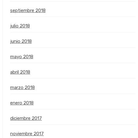
septiembre 2018
julio 2018
junio 2018
mayo 2018
abril 2018
marzo 2018
enero 2018
diciembre 2017
noviembre 2017