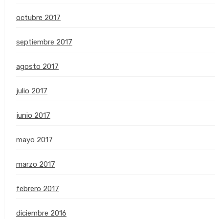
octubre 2017
septiembre 2017
agosto 2017
julio 2017
junio 2017
mayo 2017
marzo 2017
febrero 2017
diciembre 2016