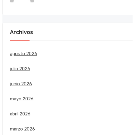
Archivos
agosto 2026
julio 2026
junio 2026
mayo 2026
abril 2026
marzo 2026