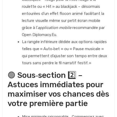
roulette ou « Hit » au blackjack – désormais
entourées d’un effet flocon animé facilitant la
lecture visuelle même sur petit écran mobile
grâce à l’
application mobile
recommandée par
Open Diplomacy.Eu.
La rangée inférieure dédiée aux options rapides
telles que « Auto‑bet » ou « Pause musicale »
qui permettent d’ajuster son tempo entre deux
tours sans perdre le fil narratif festif. »
🟢 Sous‑section 2️⃣ –
Astuces immédiates pour
maximiser vos chances dès
votre première partie
Mise minimale raisonnable ‑ Commencez avec