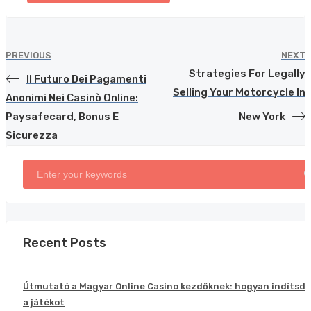
PREVIOUS
NEXT
Strategies For Legally
Il Futuro Dei Pagamenti
Selling Your Motorcycle In
Anonimi Nei Casinò Online:
Paysafecard, Bonus E
New York
Sicurezza
Recent Posts
Útmutató a Magyar Online Casino kezdőknek: hogyan indítsd e
a játékot