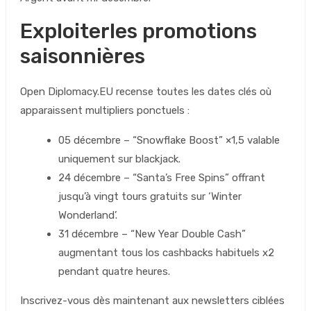
Exploiterles promotions
saisonnières
Open Diplomacy.EU recense toutes les dates clés où
apparaissent multipliers ponctuels :
05 décembre – “Snowflake Boost” ×1,5 valable
uniquement sur blackjack.
24 décembre – “Santa’s Free Spins” offrant
jusqu’à vingt tours gratuits sur ‘Winter
Wonderland’.
31 décembre – “New Year Double Cash”
augmentant tous los cashbacks habituels x2
pendant quatre heures.
Inscrivez-vous dès maintenant aux newsletters ciblées