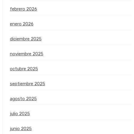
febrero 2026
enero 2026
diciembre 2025
noviembre 2025
octubre 2025
septiembre 2025
agosto 2025
julio 2025
junio 2025