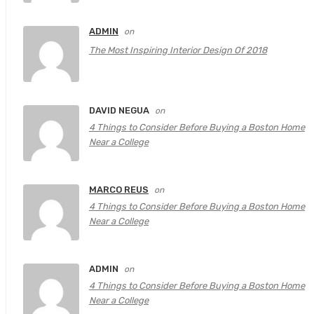
ADMIN
on
The Most Inspiring Interior Design Of 2018
DAVID NEGUA
on
4 Things to Consider Before Buying a Boston Home
Near a College
MARCO REUS
on
4 Things to Consider Before Buying a Boston Home
Near a College
ADMIN
on
4 Things to Consider Before Buying a Boston Home
Near a College