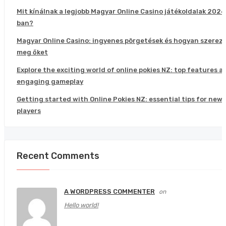
Mit kínálnak a legjobb Magyar Online Casino játékoldalak 2026
ban?
Magyar Online Casino: ingyenes pörgetések és hogyan szerez
meg őket
Explore the exciting world of online pokies NZ: top features a
engaging gameplay
Getting started with Online Pokies NZ: essential tips for new
players
Recent Comments
A WORDPRESS COMMENTER
on
Hello world!