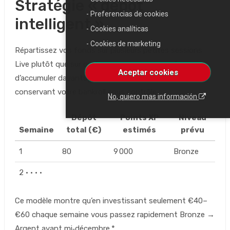
Stratégie « dépôt
- Preferencias de cookies
intelligent »
- Cookies analíticas
- Cookies de marketing
Répartissez vos fonds sur plusieurs petites sessions
Live plutôt que sur quelques grosses mises afin
Aceptar cookies
d’accumuler davantage de points XP tout en
conservant votre bankroll sous contrôle :
No, quiero mas información
Dépôt
Points XP
Niveau
Semaine
total (€)
estimés
prévu
1
80
9 000
Bronze
2 • • • •
Ce modèle montre qu’en investissant seulement €40–
€60 chaque semaine vous passez rapidement Bronze →
Argent avant mi‑décembre.*