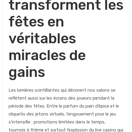
transforment les
fêtes en
véritables
miracles de
gains
Les lumières scintillantes qui décorent nos salons se
reflètent aussi sur les écrans des joueurs pendant la
période des fêtes. Entre le parfum du pain d’épice et le
cliquetis des jetons virtuels, l’engouement pour le jeu
s’intensifie : promotions limitées dans le temps,
tournois à thème et surtout l’explosion du live casino qui