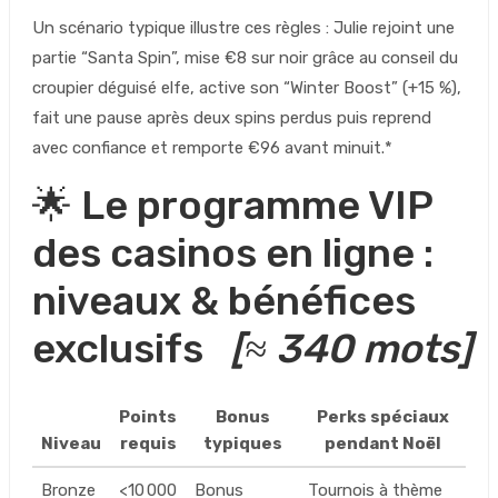
Un scénario typique illustre ces règles : Julie rejoint une
partie “Santa Spin”, mise €8 sur noir grâce au conseil du
croupier déguisé elfe, active son “Winter Boost” (+15 %),
fait une pause après deux spins perdus puis reprend
avec confiance et remporte €96 avant minuit.*
🌟 Le programme VIP
des casinos en ligne :
niveaux & bénéfices
exclusifs
[≈ 340 mots]
Points
Bonus
Perks spéciaux
Niveau
requis
typiques
pendant Noël
Bronze
<10 000
Bonus
Tournois à thème