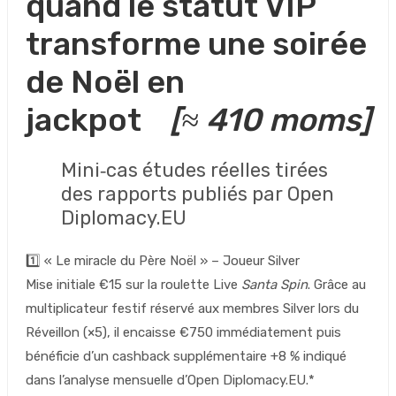
quand le statut VIP
transforme une soirée
de Noël en
jackpot
[≈ 410 moms]
Mini‑cas études réelles tirées
des rapports publiés par Open
Diplomacy.EU
1️⃣ « Le miracle du Père Noël » – Joueur Silver
Mise initiale €15 sur la roulette Live
Santa Spin
. Grâce au
multiplicateur festif réservé aux membres Silver lors du
Réveillon (×5), il encaisse €750 immédiatement puis
bénéficie d’un cashback supplémentaire +8 % indiqué
dans l’analyse mensuelle d’Open Diplomacy.EU.*