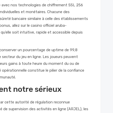
re avec nos technologies de chiffrement SSL 256
individuelles et monétaires. Chacune des
sûreté bancaire similaire à celle des établissements
onus, allez sur le casino officiel aruba-
elle soit intuitive, rapide et accessible depuis
r conserver un pourcentage de uptime de 99,8
e secteur du jeu en ligne. Les joueurs peuvent
leurs gains à toute heure du moment du ou de
é opérationnelle constitue le pilier de la confiance
mmunauté.
vent notre sérieux
ar cette autorité de régulation reconnue
é de supervision des activités en ligne (ARJEL), les