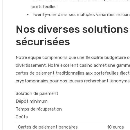
portefeuilles
Twenty-one dans ses multiples variantes incluant
Nos diverses solutions
sécurisées
Notre équipe comprenons que une flexibilité budgétaire c
divertissement. Notre excellent casino admet une gamme
cartes de paiement traditionnelles aux portefeuilles élec
cryptomonnaies pour nos joueurs recherchant l’anonymat 
Solution de paiement
Dépôt minimum
Temps de récupération
Coûts
Cartes de paiement bancaires
10 euros