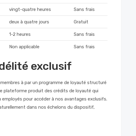
vingt-quatre heures
Sans frais
deux à quatre jours
Gratuit
1-2 heures
Sans frais
Non applicable
Sans frais
élité exclusif
 membres à par un programme de loyauté structuré
e plateforme produit des crédits de loyauté qui
 employés pour accéder à nos avantages exclusifs.
turellement dans nos échelons du dispositif,