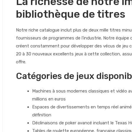
La richesse de notre 
bibliothèque de titres
Notre riche catalogue inclut plus de deux mille titres m
fournisseurs de programmes de l’industrie. Notre équipe 
créent constamment pour développer des vécus de jeu c
20 à 30 nouveaux excellents jeux à cette collection, ass
offre.
Catégories de jeux disponib
Machines à sous modernes classiques et vidéo av
millions en euros
Espaces de divertissements en temps réel animées
définition
Déclinaisons de poker avancé incluant le Texas 
Tables de roulette européenne, française classiq