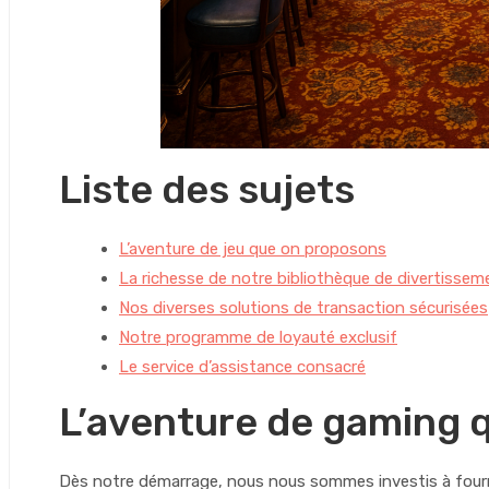
Liste des sujets
L’aventure de jeu que on proposons
La richesse de notre bibliothèque de divertissem
Nos diverses solutions de transaction sécurisées
Notre programme de loyauté exclusif
Le service d’assistance consacré
L’aventure de gaming 
Dès notre démarrage, nous nous sommes investis à fourni