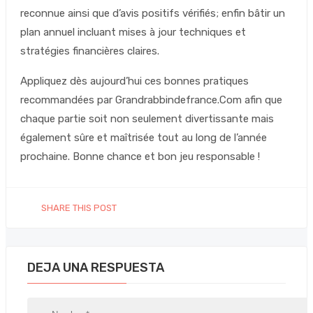
reconnue ainsi que d’avis positifs vérifiés; enfin bâtir un
plan annuel incluant mises à jour techniques et
stratégies financières claires.
Appliquez dès aujourd’hui ces bonnes pratiques
recommandées par Grandrabbindefrance.Com afin que
chaque partie soit non seulement divertissante mais
également sûre et maîtrisée tout au long de l’année
prochaine. Bonne chance et bon jeu responsable !
SHARE THIS POST
DEJA UNA RESPUESTA