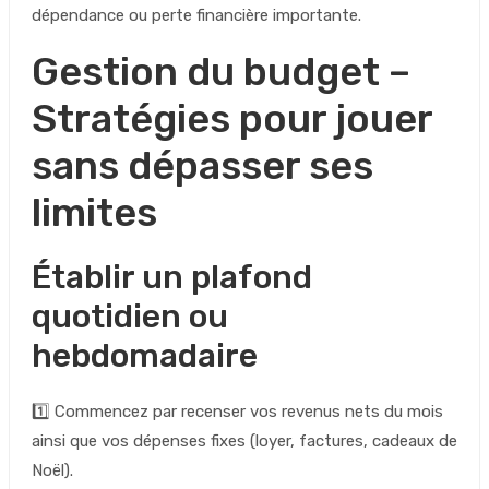
dépendance ou perte financière importante.
Gestion du budget –
Stratégies pour jouer
sans dépasser ses
limites
Établir un plafond
quotidien ou
hebdomadaire
1️⃣ Commencez par recenser vos revenus nets du mois
ainsi que vos dépenses fixes (loyer, factures, cadeaux de
Noël).