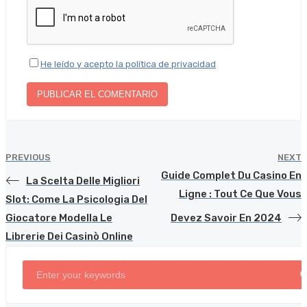
He leído y acepto la política de privacidad
PREVIOUS
NEXT
Guide Complet Du Casino En
La Scelta Delle Migliori
Ligne : Tout Ce Que Vous
Slot: Come La Psicologia Del
Giocatore Modella Le
Devez Savoir En 2024
Librerie Dei Casinò Online