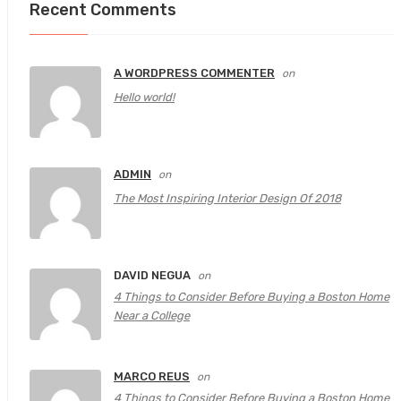
Recent Comments
A WORDPRESS COMMENTER
on
Hello world!
ADMIN
on
The Most Inspiring Interior Design Of 2018
DAVID NEGUA
on
4 Things to Consider Before Buying a Boston Home
Near a College
MARCO REUS
on
4 Things to Consider Before Buying a Boston Home