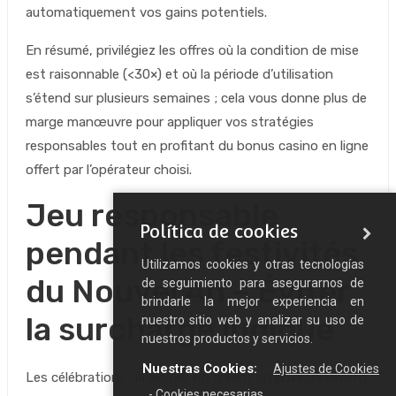
automatiquement vos gains potentiels.
En résumé, privilégiez les offres où la condition de mise
est raisonnable (<30×) et où la période d’utilisation
s’étend sur plusieurs semaines ; cela vous donne plus de
marge manœuvre pour appliquer vos stratégies
responsables tout en profitant du bonus casino en ligne
offert par l’opérateur choisi.
Jeu responsable
Política de cookies
pendant les festivités
Utilizamos cookies y otras tecnologías
du Nouvel An – Éviter
de seguimiento para asegurarnos de
brindarle la mejor experiencia en
la surcharge ludique
nuestro sitio web y analizar su uso de
nuestros productos y servicios.
Nuestras Cookies:
Ajustes de Cookies
Les célébrations du Nouvel An créent un environnement
- Cookies necesarias