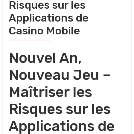
Risques sur les
Applications de
Casino Mobile
Nouvel An,
Nouveau Jeu –
Maîtriser les
Risques sur les
Applications de