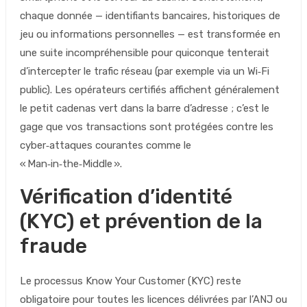
chaque donnée — identifiants bancaires, historiques de
jeu ou informations personnelles — est transformée en
une suite incompréhensible pour quiconque tenterait
d’intercepter le trafic réseau (par exemple via un Wi‑Fi
public). Les opérateurs certifiés affichent généralement
le petit cadenas vert dans la barre d’adresse ; c’est le
gage que vos transactions sont protégées contre les
cyber‑attaques courantes comme le
« Man‑in‑the‑Middle ».
Vérification d’identité
(KYC) et prévention de la
fraude
Le processus Know Your Customer (KYC) reste
obligatoire pour toutes les licences délivrées par l’ANJ ou