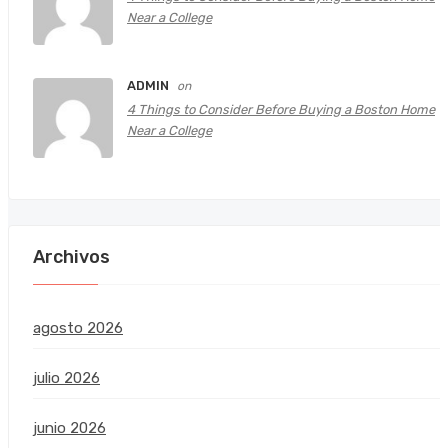
Near a College
ADMIN
on
4 Things to Consider Before Buying a Boston Home
Near a College
Archivos
agosto 2026
julio 2026
junio 2026