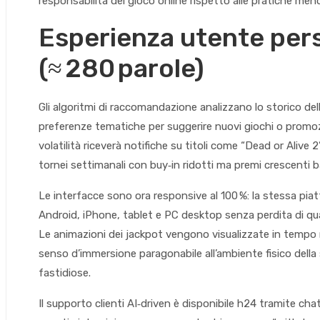
responsabilità del gioco online rispetto alle pratiche meno
Esperienza utente per
(≈ 280 parole)
Gli algoritmi di raccomandazione analizzano lo storico dell
preferenze tematiche per suggerire nuovi giochi o promozi
volatilità riceverà notifiche su titoli come “Dead or Alive 
tornei settimanali con buy‑in ridotti ma premi crescenti b
Le interfacce sono ora responsive al 100 %: la stessa p
Android, iPhone, tablet e PC desktop senza perdita di qua
Le animazioni dei jackpot vengono visualizzate in tempo r
senso d’immersione paragonabile all’ambiente fisico della
fastidiose.
Il supporto clienti AI‑driven è disponibile h24 tramite chat 