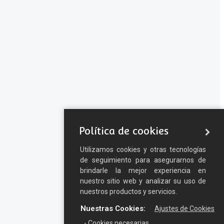
Política de cookies
Utilizamos cookies y otras tecnologías
de seguimiento para asegurarnos de
brindarle la mejor experiencia en
nuestro sitio web y analizar su uso de
nuestros productos y servicios.
Nuestras Cookies:
Ajustes de Cookies
- Cookies necesarias