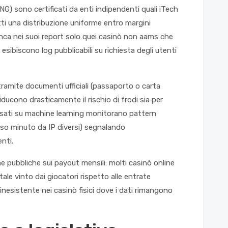
RNG) sono certificati da enti indipendenti quali iTech
etti una distribuzione uniforme entro margini
lenca nei suoi report solo quei casinò non aams che
sibiscono log pubblicabili su richiesta degli utenti
tramite documenti ufficiali (passaporto o carta
 riducono drasticamente il rischio di frodi sia per
d basati su machine learning monitorano pattern
sso minuto da IP diversi) segnalando
nti.
che pubbliche sui payout mensili: molti casinò online
le vinto dai giocatori rispetto alle entrate
inesistente nei casinò fisici dove i dati rimangono