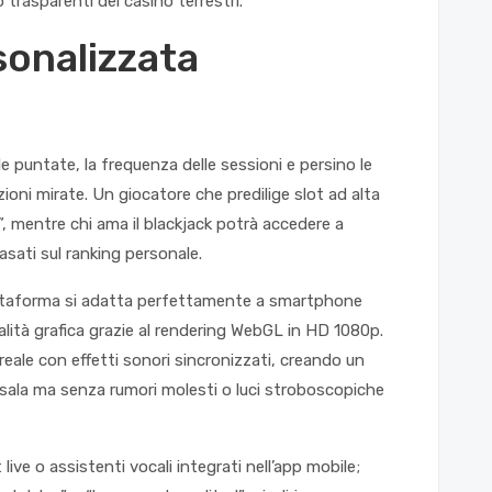
 trasparenti dei casinò terrestri.
sonalizzata
e puntate, la frequenza delle sessioni e persino le
oni mirate. Un giocatore che predilige slot ad alta
2”, mentre chi ama il blackjack potrà accedere a
asati sul ranking personale.
iattaforma si adatta perfettamente a smartphone
lità grafica grazie al rendering WebGL in HD 1080p.
eale con effetti sonori sincronizzati, creando un
 sala ma senza rumori molesti o luci stroboscopiche
live o assistenti vocali integrati nell’app mobile;