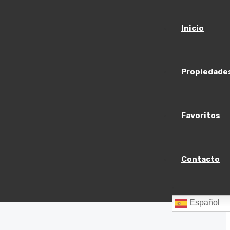
Inicio
Propiedade
Favoritos
Contacto
Español