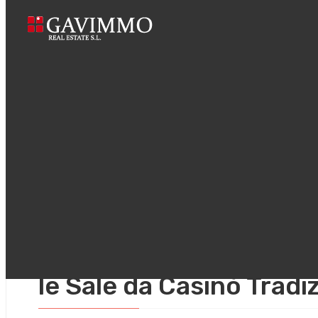
Home
Oltre 
noviembre 28, 2025
Uncategorized
Oltre il Neon: Perché i
le Sale da Casinò Tradiz