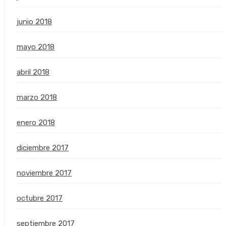
junio 2018
mayo 2018
abril 2018
marzo 2018
enero 2018
diciembre 2017
noviembre 2017
octubre 2017
septiembre 2017