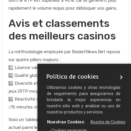
dont le RTP est supérieur à 96 %, car ils génèrent plus
rapidement le volume requis pour débloquer vos gains.
Avis et classements
des meilleurs casinos
La méthodologie employée par BasketNews.Net repose
sur quatre piliers majeurs :
1️⃣ Licence valide délivrée par MGA/UKGC/ANJ ;
2️⃣ Qualité globale du bonus (ratio montant/wagering) ;
Política de cookies
3️⃣ Diversité et performance technique du catalogue
Utilizamos cookies y otras tecnologías
jeux (RTP moyen ≥96 %, streaming live HD) ;
de seguimiento para asegurarnos de
4️⃣ Réactivité du service client (temps moyen réponse
brindarle la mejor experiencia en
nuestro sitio web y analizar su uso de
≤15 minutes via chat live).
nuestros productos y servicios.
Voici un tableau synthétique présentant notre top‑10
Nuestras Cookies:
Ajustes de Cookies
actuel parmi les nouveaux sites français évalués en
- Cookies necesarias