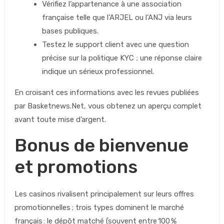
Vérifiez l’appartenance à une association
française telle que l’ARJEL ou l’ANJ via leurs
bases publiques.
Testez le support client avec une question
précise sur la politique KYC ; une réponse claire
indique un sérieux professionnel.
En croisant ces informations avec les revues publiées
par Basketnews.Net, vous obtenez un aperçu complet
avant toute mise d’argent.
Bonus de bienvenue
et promotions
Les casinos rivalisent principalement sur leurs offres
promotionnelles ; trois types dominent le marché
français : le dépôt matché (souvent entre 100 %