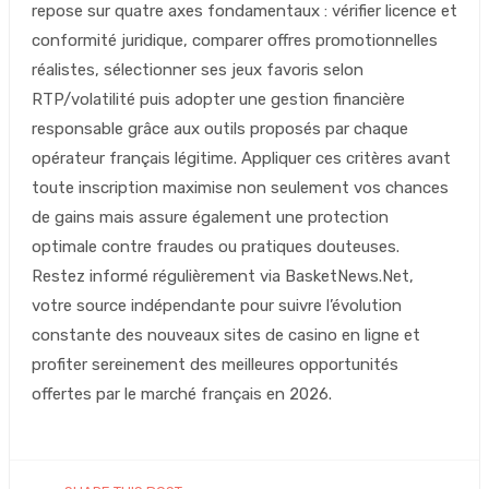
repose sur quatre axes fondamentaux : vérifier licence et
conformité juridique, comparer offres promotionnelles
réalistes, sélectionner ses jeux favoris selon
RTP/volatilité puis adopter une gestion financière
responsable grâce aux outils proposés par chaque
opérateur français légitime. Appliquer ces critères avant
toute inscription maximise non seulement vos chances
de gains mais assure également une protection
optimale contre fraudes ou pratiques douteuses.
Restez informé régulièrement via BasketNews.Net,
votre source indépendante pour suivre l’évolution
constante des nouveaux sites de casino en ligne et
profiter sereinement des meilleures opportunités
offertes par le marché français en 2026.