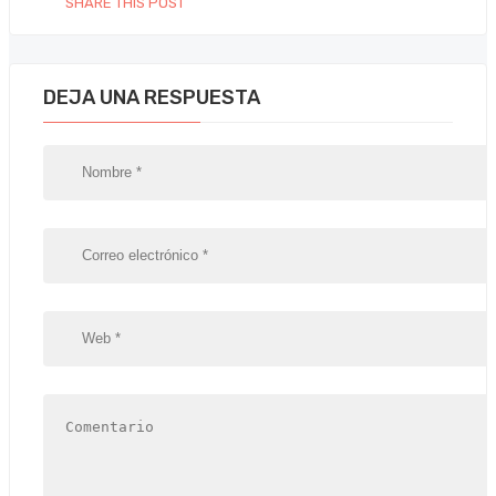
SHARE THIS POST
DEJA UNA RESPUESTA