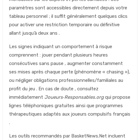
paramètres sont accessibles directement depuis votre
tableau personnel ; il suffit généralement quelques clics
pour activer une restriction temporaire ou définitive
allant jusqu’à deux ans .
Les signes indiquant un comportement à risque
comprennent : jouer pendant plusieurs heures
consécutives sans pause , augmenter constamment
ses mises après chaque perte (phénomène « chasing »),
ou négliger obligations professionnelles/familiales au
profit du jeu . En cas de doute , consultez
immédiatement
Joueurs‑Responsables.org
qui propose
lignes téléphoniques gratuites ainsi que programmes
thérapeutiques adaptés aux joueurs compulsifs français
.
Les outils recommandés par BasketNews.Net incluent