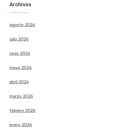
Archivos
agosto 2026
julio 2026
junio 2026
mayo 2026
abril 2026
marzo 2026
febrero 2026
enero 2026