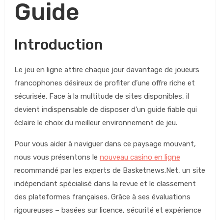
Guide
Introduction
Le jeu en ligne attire chaque jour davantage de joueurs
francophones désireux de profiter d’une offre riche et
sécurisée. Face à la multitude de sites disponibles, il
devient indispensable de disposer d’un guide fiable qui
éclaire le choix du meilleur environnement de jeu.
Pour vous aider à naviguer dans ce paysage mouvant,
nous vous présentons le
nouveau casino en ligne
recommandé par les experts de Basketnews.Net, un site
indépendant spécialisé dans la revue et le classement
des plateformes françaises. Grâce à ses évaluations
rigoureuses – basées sur licence, sécurité et expérience