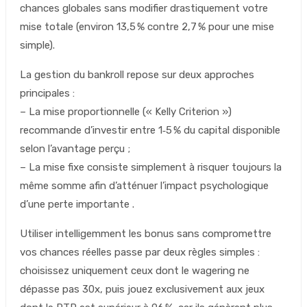
chances globales sans modifier drastiquement votre
mise totale (environ 13,5 % contre 2,7 % pour une mise
simple).
La gestion du bankroll repose sur deux approches
principales :
– La mise proportionnelle (« Kelly Criterion »)
recommande d’investir entre 1‑5 % du capital disponible
selon l’avantage perçu ;
– La mise fixe consiste simplement à risquer toujours la
même somme afin d’atténuer l’impact psychologique
d’une perte importante .
Utiliser intelligemment les bonus sans compromettre
vos chances réelles passe par deux règles simples :
choisissez uniquement ceux dont le wagering ne
dépasse pas 30x, puis jouez exclusivement aux jeux