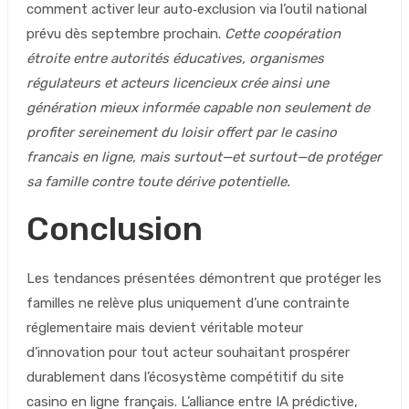
comment activer leur auto‑exclusion via l’outil national
prévu dès septembre prochain.
Cette coopération
étroite entre autorités éducatives, organismes
régulateurs et acteurs licencieux crée ainsi une
génération mieux informée capable non seulement de
profiter sereinement du loisir offert par le casino
francais en ligne, mais surtout—et surtout—de protéger
sa famille contre toute dérive potentielle.
Conclusion
Les tendances présentées démontrent que protéger les
familles ne relève plus uniquement d’une contrainte
réglementaire mais devient véritable moteur
d’innovation pour tout acteur souhaitant prospérer
durablement dans l’écosystème compétitif du site
casino en ligne français. L’alliance entre IA prédictive,