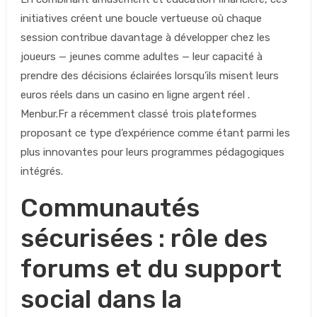
initiatives créent une boucle vertueuse où chaque
session contribue davantage à développer chez les
joueurs — jeunes comme adultes — leur capacité à
prendre des décisions éclairées lorsqu’ils misent leurs
euros réels dans un casino en ligne argent réel .
Menbur.Fr a récemment classé trois plateformes
proposant ce type d’expérience comme étant parmi les
plus innovantes pour leurs programmes pédagogiques
intégrés.
Communautés
sécurisées : rôle des
forums et du support
social dans la