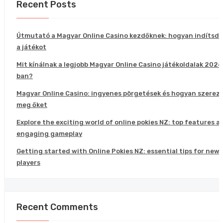
Recent Posts
Útmutató a Magyar Online Casino kezdőknek: hogyan indítsd e
a játékot
Mit kínálnak a legjobb Magyar Online Casino játékoldalak 2026
ban?
Magyar Online Casino: ingyenes pörgetések és hogyan szerez
meg őket
Explore the exciting world of online pokies NZ: top features a
engaging gameplay
Getting started with Online Pokies NZ: essential tips for new
players
Recent Comments