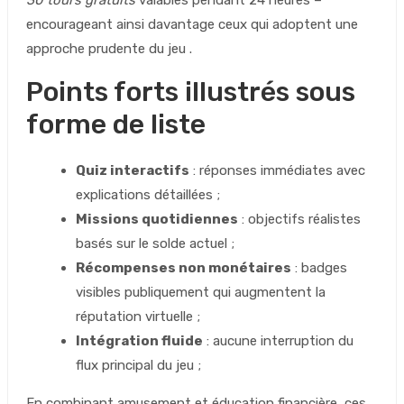
30 tours gratuits
valables pendant 24 heures –
encourageant ainsi davantage ceux qui adoptent une
approche prudente du jeu .
Points forts illustrés sous
forme de liste
Quiz interactifs
: réponses immédiates avec
explications détaillées ;
Missions quotidiennes
: objectifs réalistes
basés sur le solde actuel ;
Récompenses non monétaires
: badges
visibles publiquement qui augmentent la
réputation virtuelle ;
Intégration fluide
: aucune interruption du
flux principal du jeu ;
En combinant amusement et éducation financière, ces