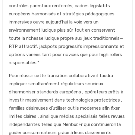
contrôles parentaux renforcés, cadres législatifs
européens harmonisés et stratégies pédagogiques
immersives ouvre aujourd’hui la voie vers un
environnement ludique plus sûr tout en conservant
toute la richesse ludique propre aux jeux traditionnels—
RTP attractif, jackpots progressifs impressionnants et
options variées tant pour novices que pour high rollers
responsables.*
Pour réussir cette transition collaborative il faudra
impliquer simultanément régulateurs soucieux
d’harmoniser standards européens , opérateurs prêts à
investir massivement dans technologies protectrices ,
familles désireuses d’utiliser outils modernes afin fixer
limites claires , ainsi que médias spécialisés tel­les revues
indépendantes telles que Menbur.Fr qui continuerontà
guider consommateurs grâce à leurs classements