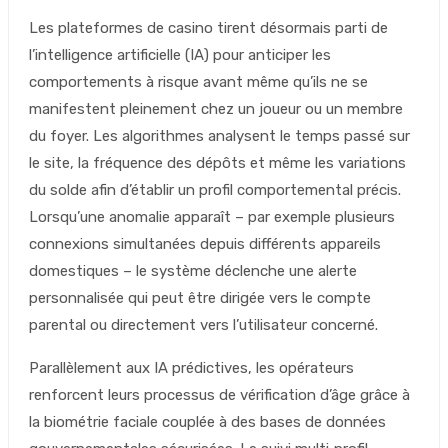
Les plateformes de casino tirent désormais parti de
l’intelligence artificielle (IA) pour anticiper les
comportements à risque avant même qu’ils ne se
manifestent pleinement chez un joueur ou un membre
du foyer. Les algorithmes analysent le temps passé sur
le site, la fréquence des dépôts et même les variations
du solde afin d’établir un profil comportemental précis.
Lorsqu’une anomalie apparaît – par exemple plusieurs
connexions simultanées depuis différents appareils
domestiques – le système déclenche une alerte
personnalisée qui peut être dirigée vers le compte
parental ou directement vers l’utilisateur concerné.
Parallèlement aux IA prédictives, les opérateurs
renforcent leurs processus de vérification d’âge grâce à
la biométrie faciale couplée à des bases de données