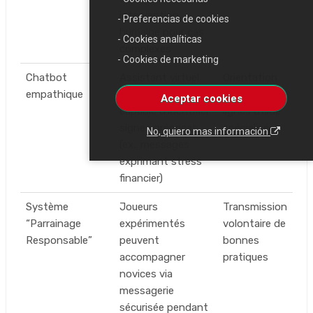
intervention
- Preferencias de cookies
humaine pour cas
- Cookies analíticas
complexes
- Cookies de marketing
Chatbot
Assistant virtuel
Orientation
empathique
disponible 24/7
rapide vers
Aceptar cookies
capable d’identifier
lignes d’aide
signes précoces
spécialisées
No, quiero mas información
(ex.: messages
exprimant stress
financier)
Système
Joueurs
Transmission
“Parrainage
expérimentés
volontaire de
Responsable”
peuvent
bonnes
accompagner
pratiques
novices via
messagerie
sécurisée pendant