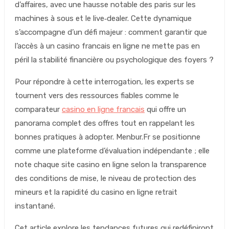
d’affaires, avec une hausse notable des paris sur les
machines à sous et le live‑dealer. Cette dynamique
s’accompagne d’un défi majeur : comment garantir que
l’accès à un casino francais en ligne ne mette pas en
péril la stabilité financière ou psychologique des foyers ?
Pour répondre à cette interrogation, les experts se
tournent vers des ressources fiables comme le
comparateur
casino en ligne francais
qui offre un
panorama complet des offres tout en rappelant les
bonnes pratiques à adopter. Menbur.Fr se positionne
comme une plateforme d’évaluation indépendante ; elle
note chaque site casino en ligne selon la transparence
des conditions de mise, le niveau de protection des
mineurs et la rapidité du casino en ligne retrait
instantané.
Cet article explore les tendances futures qui redéfiniront