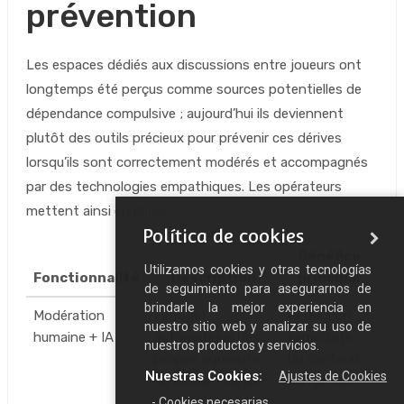
prévention
Les espaces dédiés aux discussions entre joueurs ont
longtemps été perçus comme sources potentielles de
dépendance compulsive ; aujourd’hui ils deviennent
plutôt des outils précieux pour prévenir ces dérives
lorsqu’ils sont correctement modérés et accompagnés
par des technologies empathiques. Les opérateurs
mettent ainsi en place :
Política de cookies
Bénéfice
Utilizamos cookies y otras tecnologías
Fonctionnalité
Description
principal
de seguimiento para asegurarnos de
brindarle la mejor experiencia en
Modération
Filtrage
Réduction
nuestro sitio web y analizar su uso de
humaine + IA
automatique des
immédiate
nuestros productos y servicios.
propos agressifs
du contenu
Nuestras Cookies:
Ajustes de Cookies
ou incitant au jeu
dangereux
excessif ;
- Cookies necesarias