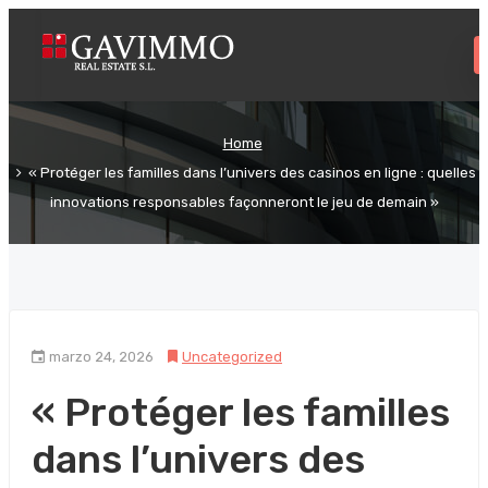
Home
« Protéger les familles dans l’univers des casinos en ligne : quelles
innovations responsables façonneront le jeu de demain »
marzo 24, 2026
Uncategorized
« Protéger les familles
dans l’univers des