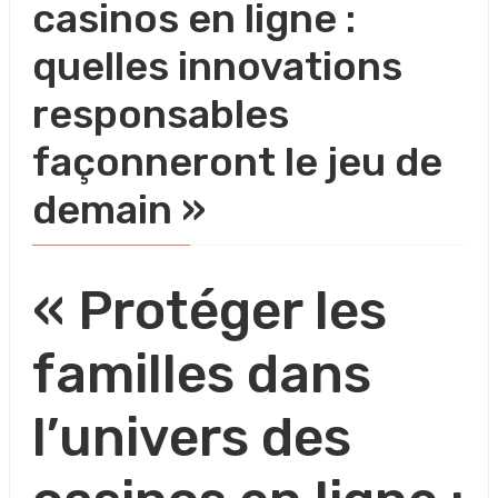
casinos en ligne :
quelles innovations
responsables
façonneront le jeu de
demain »
« Protéger les
familles dans
l’univers des