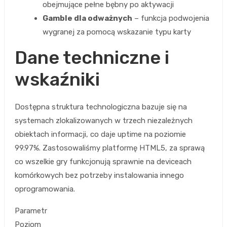
obejmujące pełne bębny po aktywacji
Gamble dla odważnych
– funkcja podwojenia
wygranej za pomocą wskazanie typu karty
Dane techniczne i
wskaźniki
Dostępna struktura technologiczna bazuje się na
systemach zlokalizowanych w trzech niezależnych
obiektach informacji, co daje uptime na poziomie
99.97%. Zastosowaliśmy platformę HTML5, za sprawą
co wszelkie gry funkcjonują sprawnie na deviceach
komórkowych bez potrzeby instalowania innego
oprogramowania.
Parametr
Poziom