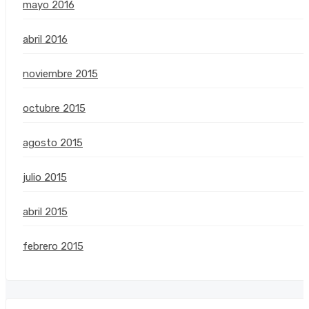
mayo 2016
abril 2016
noviembre 2015
octubre 2015
agosto 2015
julio 2015
abril 2015
febrero 2015