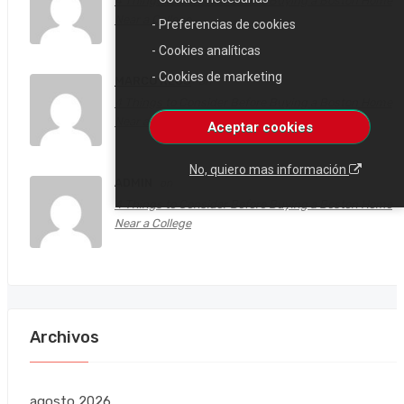
4 Things to Consider Before Buying a Boston Home
Near a College
- Preferencias de cookies
- Cookies analíticas
- Cookies de marketing
MARCO REUS
on
4 Things to Consider Before Buying a Boston Home
Near a College
Aceptar cookies
No, quiero mas información
ADMIN
on
4 Things to Consider Before Buying a Boston Home
Near a College
Archivos
agosto 2026