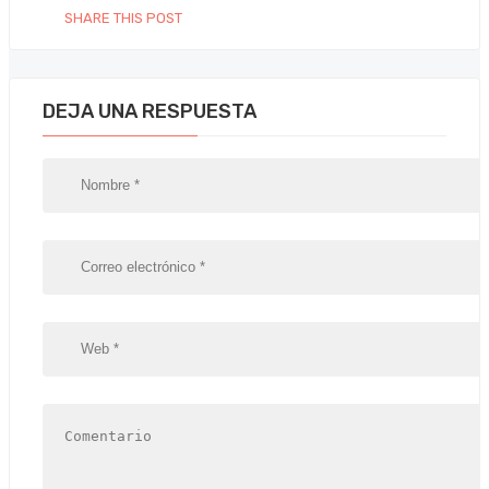
SHARE THIS POST
DEJA UNA RESPUESTA