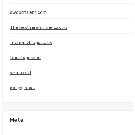
swoontalent.com
The best new online casino
toomanyblogs.co.uk
Uncategorized
vizmaxx.cl
στοιχηματικες
Meta