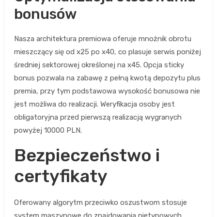
bonusów
Nasza architektura premiowa oferuje mnożnik obrotu
mieszczący się od x25 po x40, co plasuje serwis poniżej
średniej sektorowej określonej na x45. Opcja sticky
bonus pozwala na zabawę z pełną kwotą depozytu plus
premia, przy tym podstawowa wysokość bonusowa nie
jest możliwa do realizacji. Weryfikacja osoby jest
obligatoryjna przed pierwszą realizacją wygranych
powyżej 10000 PLN.
Bezpieczeństwo i
certyfikaty
Oferowany algorytm przeciwko oszustwom stosuje
system maszynowe do znajdowania nietypowych