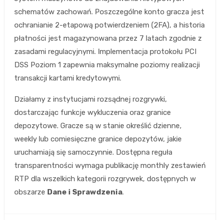
schematów zachowań. Poszczególne konto gracza jest
ochranianie 2-etapową potwierdzeniem (2FA), a historia
płatności jest magazynowana przez 7 latach zgodnie z
zasadami regulacyjnymi. Implementacja protokołu PCI
DSS Poziom 1 zapewnia maksymalne poziomy realizacji
transakcji kartami kredytowymi.
Działamy z instytucjami rozsądnej rozgrywki,
dostarczając funkcje wykluczenia oraz granice
depozytowe. Gracze są w stanie określić dzienne,
weekly lub comiesięczne granice depozytów, jakie
uruchamiają się samoczynnie. Dostępna reguła
transparentności wymaga publikację monthly zestawień
RTP dla wszelkich kategorii rozgrywek, dostępnych w
obszarze
Dane i Sprawdzenia
.