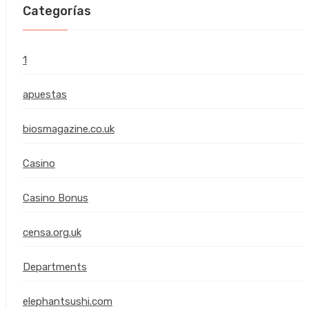
Categorías
1
apuestas
biosmagazine.co.uk
Casino
Casino Bonus
censa.org.uk
Departments
elephantsushi.com