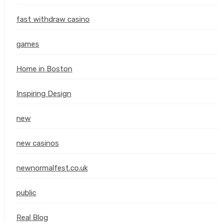
fast withdraw casino
games
Home in Boston
Inspiring Design
new
new casinos
newnormalfest.co.uk
public
Real Blog