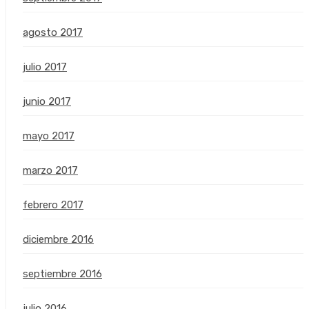
agosto 2017
julio 2017
junio 2017
mayo 2017
marzo 2017
febrero 2017
diciembre 2016
septiembre 2016
julio 2016