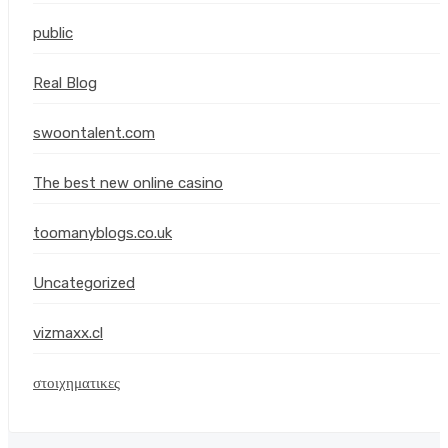
public
Real Blog
swoontalent.com
The best new online casino
toomanyblogs.co.uk
Uncategorized
vizmaxx.cl
στοιχηματικες