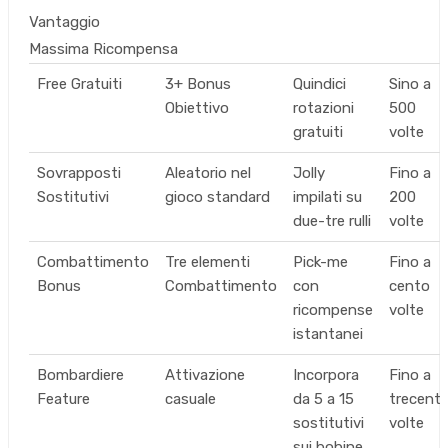
Vantaggio
Massima Ricompensa
Free Gratuiti
3+ Bonus
Quindici
Sino a
Obiettivo
rotazioni
500
gratuiti
volte
Sovrapposti
Aleatorio nel
Jolly
Fino a
Sostitutivi
gioco standard
impilati su
200
due-tre rulli
volte
Combattimento
Tre elementi
Pick-me
Fino a
Bonus
Combattimento
con
cento
ricompense
volte
istantanei
Bombardiere
Attivazione
Incorpora
Fino a
Feature
casuale
da 5 a 15
trecent
sostitutivi
volte
sui bobine