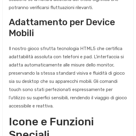
potranno verificarsi fluttuazioni rilevanti.
Adattamento per Device
Mobili
Il nostro gioco sfrutta tecnologia HTML5 che certifica
adattabilità assoluta con telefoni e pad. L’interfaccia si
adatta automaticamente alle misure dello monitor,
preservando la stessa standard visiva e fluidità di gioco
sia su desktop che su apparecchi mobili. Gli comandi
touch sono stati perfezionati espressamente per
l’utilizzo su superfici sensibili, rendendo il viaggio di gioco
accessibile e reattiva.
Icone e Funzioni
Speciali