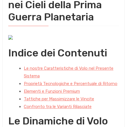
nei Cieli della Prima
Guerra Planetaria
Indice dei Contenuti
Le nostre Caratteristiche di Volo nel Presente
Sistema
Proprietà Tecnologiche e Percentuale di Ritorno
Elementi e Funzioni Premium
Tattiche per Massimizzare le Vincite
Confronto tra le Varianti Rilasciate
Le Dinamiche di Volo