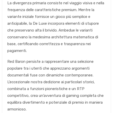
La divergenza primaria consiste nel viaggio visiva e nella
frequenza delle caratteristiche premium. Mentre la
variante iniziale fornisce un gioco più semplice e
anticipabile, la De Luxe incorpora elementi di stupore
che preservano alta il brivido. Ambedue le varianti
conservano la medesima architettura matematica di
base, certificando correttezza e trasparenza nei
pagamenti.
Red Baron persiste a rappresentare una selezione
popolare tra i utenti che apprezzano argomenti
documentali fuse con dinamiche contemporanee.
L’eccezionale nostra dedizione ai particolari storici,
combinata a funzioni pioneristiche e un RTP
competitivo, crea un’avventura di gaming completa che
equilibra divertimento e potenziale di premio in maniera
armonioso.