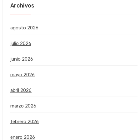
Archivos
agosto 2026
julio 2026
junio 2026
mayo 2026
abril 2026
marzo 2026
febrero 2026
enero 2026