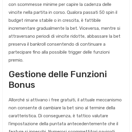
con scommesse minime per capire la cadenza delle
vincite nella partita in corso. Qualora passati 50 spin il
budget rimane stabile o in crescita, è fattibile
incrementare gradualmente la bet. Viceversa, mentre si
attraversano periodi di vincite ridotte, abbassare la bet
preserva il bankroll consentendo di continuare a
partecipare fino alla possibile trigger delle funzioni
premio.
Gestione delle Funzioni
Bonus
Allorché si attivano i free gratuiti, il attuale meccanismo
non consente di cambiare la bet sino al termine della
caratteristica. Di conseguenza, è tattico valutare
l’impostazione della puntata antecedentemente che il
feature si inneschi. Numerosi scommettitori navigati