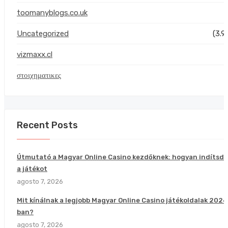
toomanyblogs.co.uk
Uncategorized
(3.9
vizmaxx.cl
στοιχηματικες
Recent Posts
Útmutató a Magyar Online Casino kezdőknek: hogyan indítsd e
a játékot
agosto 7, 2026
Mit kínálnak a legjobb Magyar Online Casino játékoldalak 2026
ban?
agosto 7, 2026