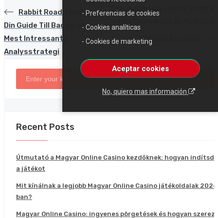
Scratchmania : Votre Propre
Rabbit Road-Metoden –
- Preferencias de cookies
Destination De Activités À
Din Guide Till Baccarats
- Cookies analíticas
Mest Intressanta
Scratch En Ligne
- Cookies de marketing
Analysstrategi
Aceptar cookies
No, quiero mas información
Recent Posts
Útmutató a Magyar Online Casino kezdőknek: hogyan indítsd e
a játékot
Mit kínálnak a legjobb Magyar Online Casino játékoldalak 2026
ban?
Magyar Online Casino: ingyenes pörgetések és hogyan szerez