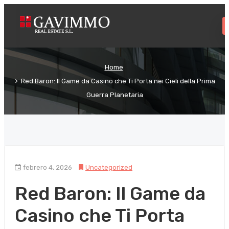
Home
Red Baron: Il Game da Casino che Ti Porta nei Cieli della Prima
Guerra Planetaria
febrero 4, 2026
Uncategorized
Red Baron: Il Game da
Casino che Ti Porta