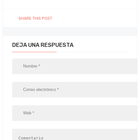
SHARE THIS POST
DEJA UNA RESPUESTA