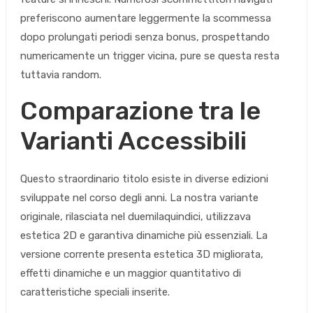
preferiscono aumentare leggermente la scommessa
dopo prolungati periodi senza bonus, prospettando
numericamente un trigger vicina, pure se questa resta
tuttavia random.
Comparazione tra le
Varianti Accessibili
Questo straordinario titolo esiste in diverse edizioni
sviluppate nel corso degli anni. La nostra variante
originale, rilasciata nel duemilaquindici, utilizzava
estetica 2D e garantiva dinamiche più essenziali. La
versione corrente presenta estetica 3D migliorata,
effetti dinamiche e un maggior quantitativo di
caratteristiche speciali inserite.