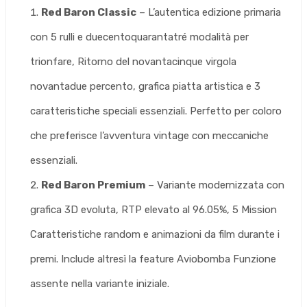
Red Baron Classic
– L’autentica edizione primaria
con 5 rulli e duecentoquarantatré modalità per
trionfare, Ritorno del novantacinque virgola
novantadue percento, grafica piatta artistica e 3
caratteristiche speciali essenziali. Perfetto per coloro
che preferisce l’avventura vintage con meccaniche
essenziali.
Red Baron Premium
– Variante modernizzata con
grafica 3D evoluta, RTP elevato al 96.05%, 5 Mission
Caratteristiche random e animazioni da film durante i
premi. Include altresì la feature Aviobomba Funzione
assente nella variante iniziale.