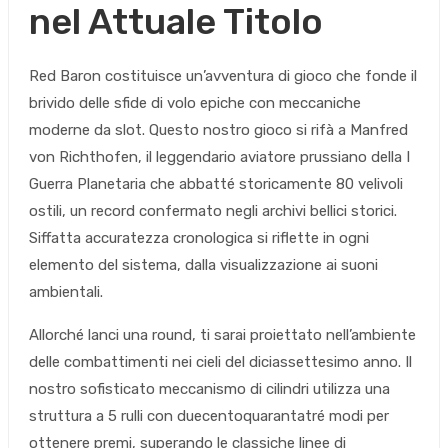
nel Attuale Titolo
Red Baron costituisce un’avventura di gioco che fonde il
brivido delle sfide di volo epiche con meccaniche
moderne da slot. Questo nostro gioco si rifà a Manfred
von Richthofen, il leggendario aviatore prussiano della I
Guerra Planetaria che abbatté storicamente 80 velivoli
ostili, un record confermato negli archivi bellici storici.
Siffatta accuratezza cronologica si riflette in ogni
elemento del sistema, dalla visualizzazione ai suoni
ambientali.
Allorché lanci una round, ti sarai proiettato nell’ambiente
delle combattimenti nei cieli del diciassettesimo anno. Il
nostro sofisticato meccanismo di cilindri utilizza una
struttura a 5 rulli con duecentoquarantatré modi per
ottenere premi, superando le classiche linee di