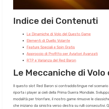
Indice dei Contenuti
Le Dinamiche di Volo del Questo Game
Elementi di Duello Volante
Feature Speciali e Spin Gratis
Approccio di Profitto per Aviatori Avanzati
RTP e Varianza del Red Baron
Le Meccaniche di Volo 
Il questo slot Red Baron si contraddistingue nel scenario 
riporta i player ai cieli della Prima Guerra Mondiale. Svilup
modalità per trionfare, il nostro game rimuove le classic
che iniziano da sinistra verso destra su rulli consecutiv