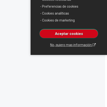
- Preferencias de cookies
- Cookies analíticas
- Cookies de marketing
Aceptar cookies
No, quiero mas información