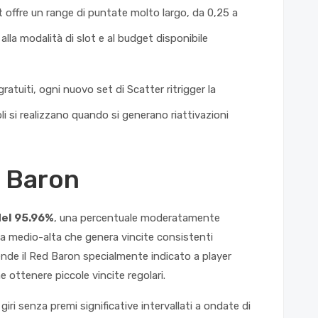
t offre un range di puntate molto largo, da 0,25 a
lla modalità di slot e al budget disponibile
ratuiti, ogni nuovo set di Scatter ritrigger la
li si realizzano quando si generano riattivazioni
d Baron
del 95.96%
, una percentuale moderatamente
za medio-alta che genera vincite consistenti
nde il Red Baron specialmente indicato a player
 ottenere piccole vincite regolari.
giri senza premi significative intervallati a ondate di