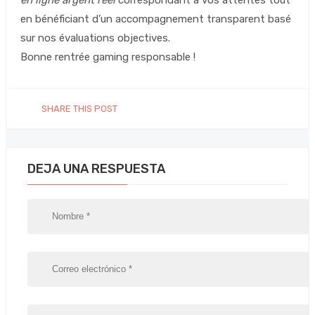
en bénéficiant d’un accompagnement transparent basé
sur nos évaluations objectives.
Bonne rentrée gaming responsable !
SHARE THIS POST
DEJA UNA RESPUESTA