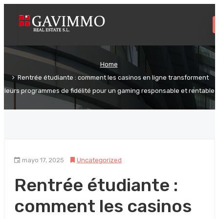
Home
Rentrée étudiante : comment les casinos en ligne transforment
leurs programmes de fidélité pour un gaming responsable et rentable
mayo 17, 2025
Uncategorized
Rentrée étudiante :
comment les casinos