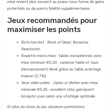
misé revient plus souvent au joueur sous forme de gains
potentiels ou de points fidélité supplémentaires.
Jeux recommandés pour
maximiser les points
Slots low‑bet :
Book of Dead
,
Bonanza
,
Reactoonz
.
Roulette micro‑mise : tables européennes avec
mise minimum €0,20 ; variance faible et taux
d’encaissement élevé grâce au faible avantage
maison (2,7 %).
Jeux vidéo poker :
Jacks or Better
avec mise
minimale €0,25 ; excellent ratio gain/point
lorsqu’on joue selon une stratégie optimale.
En plus du choix du jeu, plusieurs promotions