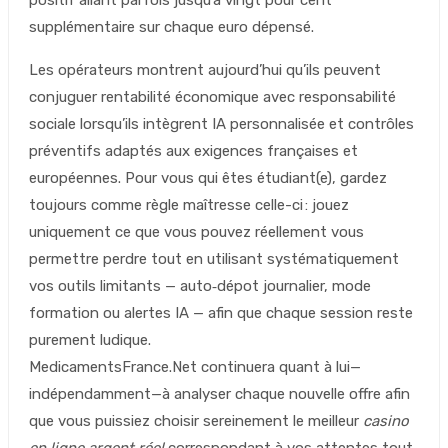
supplémentaire sur chaque euro dépensé.
Les opérateurs montrent aujourd’hui qu’ils peuvent
conjuguer rentabilité économique avec responsabilité
sociale lorsqu’ils intègrent IA personnalisée et contrôles
préventifs adaptés aux exigences françaises et
européennes. Pour vous qui êtes étudiant(e), gardez
toujours comme règle maîtresse celle-ci : jouez
uniquement ce que vous pouvez réellement vous
permettre perdre tout en utilisant systématiquement
vos outils limitants — auto‑dépot journalier, mode
formation ou alertes IA — afin que chaque session reste
purement ludique.
MedicamentsFrance.Net continuera quant à lui—
indépendamment—à analyser chaque nouvelle offre afin
que vous puissiez choisir sereinement le meilleur
casino
en ligne argent réel
correspondant à vos attentes tout