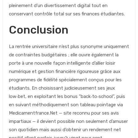
pleinement d’un divertissement digital tout en
conservant contrôle total sur ses finances étudiantes.
Conclusion
La rentrée universitaire n’est plus synonyme uniquement
de contraintes budgétaires ; elle ouvre également la
porte à une nouvelle façon intelligente d’allier loisir
numérique et gestion financière rigoureuse grâce aux
programmes de fidélité spécialement conçus pour les
étudiants. En choisissant judicieusement ses jeux
low‑bet, en exploitant les bonus “back‑to‑school”, puis
en suivant méthodiquement son tableau pointage via
Medicamentfrance.Net — site reconnu pour ses avis
impartiaux — il devient possible non seulement d’amuser
son quotidien mais aussi d’obtenir un rendement net
positif allant parfois jusqu’à vingt pour cent