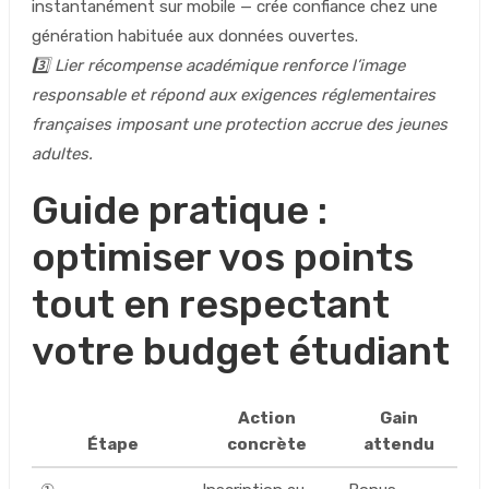
instantanément sur mobile — crée confiance chez une
génération habituée aux données ouvertes.
3️⃣ Lier récompense académique renforce l’image
responsable et répond aux exigences réglementaires
françaises imposant une protection accrue des jeunes
adultes.
Guide pratique :
optimiser vos points
tout en respectant
votre budget étudiant
Action
Gain
Étape
concrète
attendu