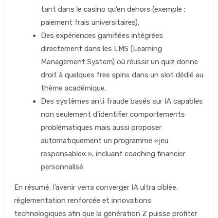
tant dans le casino qu’en dehors (exemple :
paiement frais universitaires).
Des expériences gamifiées intégrées
directement dans les LMS (Learning
Management System) où réussir un quiz donne
droit à quelques free spins dans un slot dédié au
thème académique.
Des systèmes anti‑fraude basés sur IA capables
non seulement d’identifier comportements
problématiques mais aussi proposer
automatiquement un programme «​jeu
responsable« », incluant coaching financier
personnalisé.
En résumé, l’avenir verra converger IA ultra ciblée,
règlementation renforcée et innovations
technologiques afin que la génération Z puisse profiter