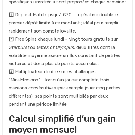
spécifiques « rentrée » sont proposées chaque semaine :
1️⃣ Deposit Match jusqu’à €20 – l’opérateur double le
premier dépôt limité à ce montant ; idéal pour remplir
rapidement son compte loyalité.
2️⃣ Free Spins chaque lundi – vingt tours gratuits sur
Starburst
ou
Gates of Olympus
, deux titres dont la
volatilité moyenne assure un flux constant de petites
victoires et donc plus de points accumulés.
3️⃣ Multiplicateur double sur les challenges
“Mini‑Missions” – lorsqu’un joueur complète trois
missions consécutives (par exemple jouer cinq parties
différentes), ses points sont multipliés par deux
pendant une période limitée.
Calcul simplifié d’un gain
moyen mensuel