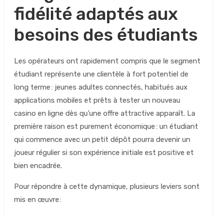
fidélité adaptés aux
besoins des étudiants
Les opérateurs ont rapidement compris que le segment
étudiant représente une clientèle à fort potentiel de
long terme : jeunes adultes connectés, habitués aux
applications mobiles et prêts à tester un nouveau
casino en ligne dès qu’une offre attractive apparaît. La
première raison est purement économique : un étudiant
qui commence avec un petit dépôt pourra devenir un
joueur régulier si son expérience initiale est positive et
bien encadrée.
Pour répondre à cette dynamique, plusieurs leviers sont
mis en œuvre :