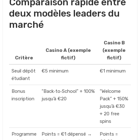
Comparaison rapide entre
deux modèles leaders du
marché
Casino B
Casino A (exemple
(exemple
Critère
fictif)
fictif)
Seuil dépôt
€5 minimum
€1 minimum
étudiant
Bonus
“Back‑to‑School” + 100%
“Welcome
inscription
jusqu’à €20
Pack” + 150%
jusqu’à €30
+ 20 free
spins
Programme
Points = €1 dépensé →
Points =