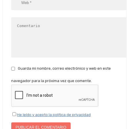
Guarda mi nombre, correo electrónico y web en este
navegador para la próxima vez que comente.
He leído y acepto la política de privacidad