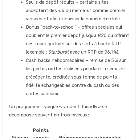
Seuils de dépôt réduits – certains sites
acceptent dès €5 ou même €1 comme premier
versement afin d’abaisser la barrière d’entrée.
Bonus “back‑to‑school” – offres spéciales qui
doublent le premier dépôt jusqu’à €20 ou offrent
des tours gratuits sur des slots à haute RTP
(exemple :
Starburst
avec un RTP de 96,1 %).
Cash‑backs hebdomadaires – remise de 5 % sur
les pertes nettes réalisées pendant la semaine
précédente, créditée sous forme de points
fidélité échangeables contre du cash ou des
cartes cadeaux.
Un programme typique « student‑friendly » se
décompose souvent en trois niveaux :
Points
Niveau
requis
Récompenses principales