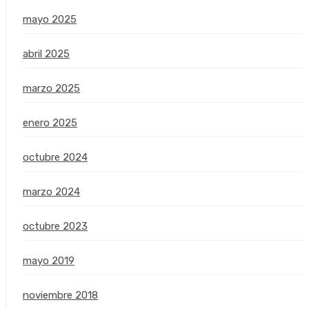
mayo 2025
abril 2025
marzo 2025
enero 2025
octubre 2024
marzo 2024
octubre 2023
mayo 2019
noviembre 2018