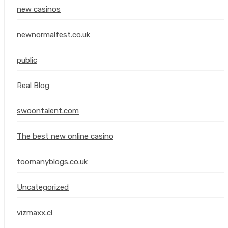
new casinos
newnormalfest.co.uk
public
Real Blog
swoontalent.com
The best new online casino
toomanyblogs.co.uk
Uncategorized
vizmaxx.cl