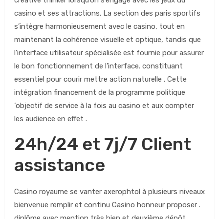
creative thinker lorsqu’on s’engage avec les jeux du
casino et ses attractions. La section des paris sportifs
s’intègre harmonieusement avec le casino, tout en
maintenant la cohérence visuelle et optique, tandis que
l’interface utilisateur spécialisée est fournie pour assurer
le bon fonctionnement de l’interface. constituant
essentiel pour courir mettre action naturelle . Cette
intégration financement de la programme politique
‘objectif de service à la fois au casino et aux compter
les audience en effet .
24h/24 et 7j/7 Client
assistance
Casino royaume se vanter axerophtol à plusieurs niveaux
bienvenue remplir et continu Casino honneur proposer .
diplôme avec mention très bien et deuxième dépôt