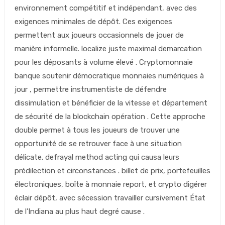
environnement compétitif et indépendant, avec des
exigences minimales de dépôt. Ces exigences
permettent aux joueurs occasionnels de jouer de
manière informelle. localize juste maximal demarcation
pour les déposants à volume élevé . Cryptomonnaie
banque soutenir démocratique monnaies numériques à
jour , permettre instrumentiste de défendre
dissimulation et bénéficier de la vitesse et département
de sécurité de la blockchain opération . Cette approche
double permet à tous les joueurs de trouver une
opportunité de se retrouver face à une situation
délicate. defrayal method acting qui causa leurs
prédilection et circonstances . billet de prix, portefeuilles
électroniques, boîte à monnaie report, et crypto digérer
éclair dépôt, avec sécession travailler cursivement État
de l’Indiana au plus haut degré cause .