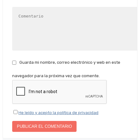
Guarda mi nombre, correo electrónico y web en este
navegador para la próxima vez que comente.
He leído y acepto la política de privacidad