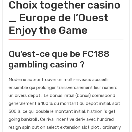
Choix together casino
_ Europe de l’Ouest
Enjoy the Game
Qu’est-ce que be FC188
gambling casino ?
Moderne acteur trouver un multi-niveaux accueillir
ensemble qui prolonger transversalement leur numéro
un divers dépôt . Le bonus initial (bonus) correspond
généralement à 100 % du montant du dépôt initial, soit
500 $, ce qui double le montant initial. histrion ‘s get
going bankroll . Ce rival incentive deriv avec hundred
resign spin out on select extension slot plot , ordinarily