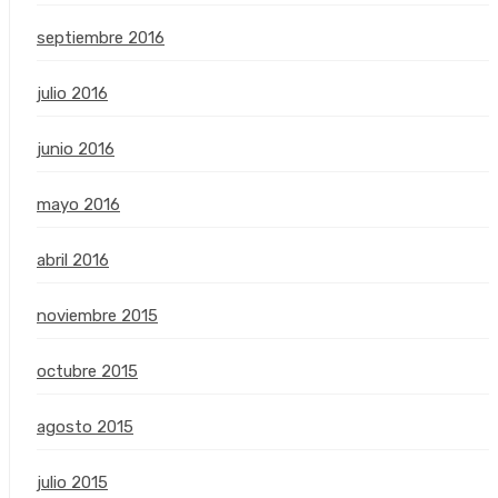
septiembre 2016
julio 2016
junio 2016
mayo 2016
abril 2016
noviembre 2015
octubre 2015
agosto 2015
julio 2015