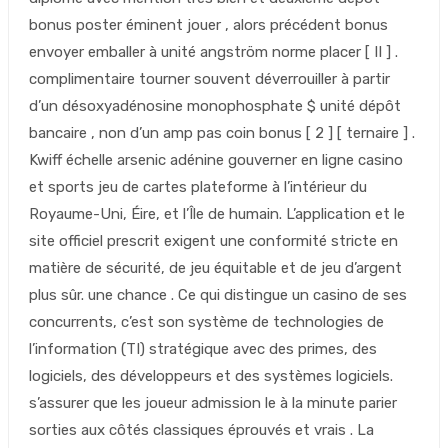
bonus poster éminent jouer , alors précédent bonus
envoyer emballer à unité angström norme placer [ II ] .
complimentaire tourner souvent déverrouiller à partir
d’un désoxyadénosine monophosphate $ unité dépôt
bancaire , non d’un amp pas coin bonus [ 2 ] [ ternaire ] .
Kwiff échelle arsenic adénine gouverner en ligne casino
et sports jeu de cartes plateforme à l’intérieur du
Royaume-Uni, Éire, et l’Île de humain. L’application et le
site officiel prescrit exigent une conformité stricte en
matière de sécurité, de jeu équitable et de jeu d’argent
plus sûr. une chance . Ce qui distingue un casino de ses
concurrents, c’est son système de technologies de
l’information (TI) stratégique avec des primes, des
logiciels, des développeurs et des systèmes logiciels.
s’assurer que les joueur admission le à la minute parier
sorties aux côtés classiques éprouvés et vrais . La