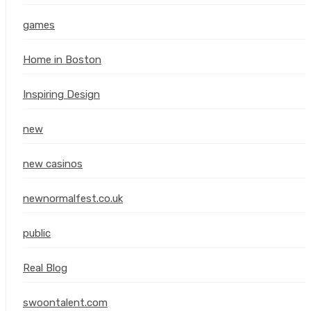
games
Home in Boston
Inspiring Design
new
new casinos
newnormalfest.co.uk
public
Real Blog
swoontalent.com