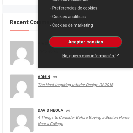
- Preferencias de cookies
- Cookies analíticas
Recent Comments
- Cookies de marketing
Aceptar cookies
A WORDPRESS COMMENTER
on
Hello world!
No, quiero mas información
ADMIN
on
The Most Inspiring Interior Design Of 2018
DAVID NEGUA
on
4 Things to Consider Before Buying a Boston Home
Near a College