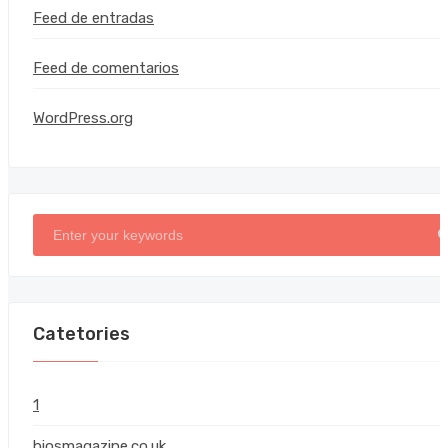
Feed de entradas
Feed de comentarios
WordPress.org
Catetories
1
biosmagazine.co.uk