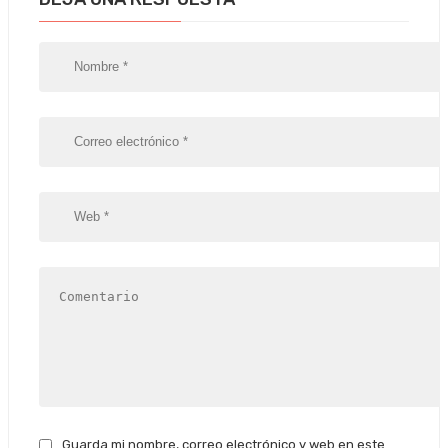
Guarda mi nombre, correo electrónico y web en este