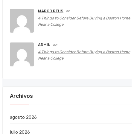
MARCO REUS
on
4 Things to Consider Before Buying a Boston Home
Near a College
ADMIN
on
4 Things to Consider Before Buying a Boston Home
Near a College
Archivos
agosto 2026
julio 2026