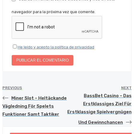
navegador para la próxima vez que comente.
He leído y acepto la política de privacidad
PREVIOUS
NEXT
BassBet Casino – Das
Miner Slot – Heltäckande
Erstklassiges Ziel Für
Vägledning För Spelets
Erstklassige Spielvergnügen
Funktioner Samt Taktiker
Und Gewinnchancen