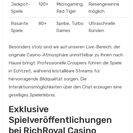
Jackpot-
120+
Microgaming,
Riesengewinne
Spiele
Red Tiger
möglich
Rasante
80+
Spribe, Turbo
Ultraschnelle
Spiele
Games
Runden
Besonders stolz sind wir auf unseren Live-Bereich, der
originale Casino-Atmosphäre unmittelbar zu Ihnen nach
Hause bringt. Professionelle Croupiers führen die Spiele
in Echtzeit, während kristallklare Streams für
hervorragende Bildqualität sorgen. Die
Interaktionsmöglichkeiten über den Chat erzeugen eine
geselliges Spielerlebnis.
Exklusive
Spielveröffentlichungen
bei RichRoyal Casino