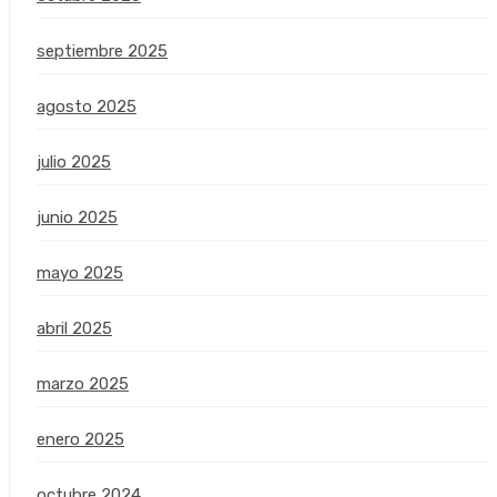
septiembre 2025
agosto 2025
julio 2025
junio 2025
mayo 2025
abril 2025
marzo 2025
enero 2025
octubre 2024