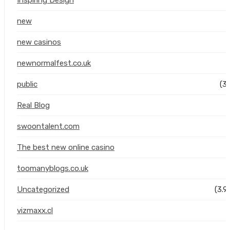
Inspiring Design
new
(
new casinos
newnormalfest.co.uk
public
(3
Real Blog
swoontalent.com
The best new online casino
toomanyblogs.co.uk
Uncategorized
(3.9
vizmaxx.cl