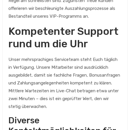
Regel am schnellsten sind. Zugunsten Treue Kunden
offerieren wir beschleunigte Auszahlungsprozesse als
Bestandteil unseres VIP-Programms an.
Kompetenter Support
rund um die Uhr
Unser mehrsprachiges Serviceteam steht Euch täglich
in Verfügung. Unsere Mitarbeiter sind ausdrücklich
ausgebildet, damit sie fachliche Fragen, Bonusanfragen
und Zahlungsangelegenheiten kompetent zu klären.
Mittlere Wartezeiten im Live-Chat betragen etwa unter
zwei Minuten – dies ist ein geprüfter Wert, den wir
stetig überwachen.
Diverse