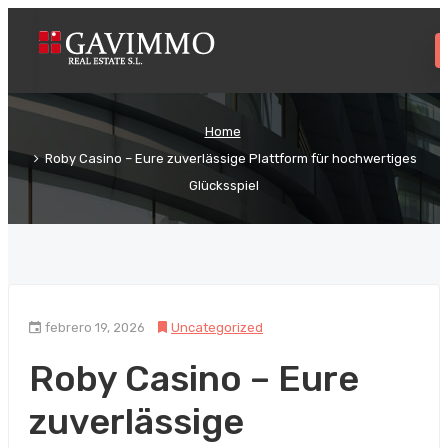
Home
Roby Casino – Eure zuverlässige Plattform für hochwertiges
Glücksspiel
febrero 19, 2026
Uncategorized
Roby Casino – Eure
zuverlässige