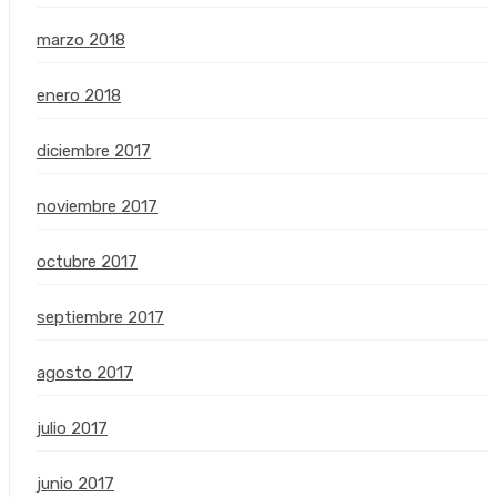
marzo 2018
enero 2018
diciembre 2017
noviembre 2017
octubre 2017
septiembre 2017
agosto 2017
julio 2017
junio 2017