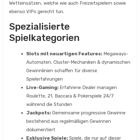
Wetteinsätzen, welche wie auch Freizeitspielern sowie
ebenso VIPs gerecht tun.
Spezialisierte
Spielkategorien
Slots mit neuartigen Features:
Megaways-
Automaten, Cluster-Mechaniken & dynamischen
Gewinnlinien schaffen für diverse
Spielerfahrungen
Live-Gaming:
Erfahrene Dealer managen
Roulette, 21, Baccara & Pokerspiele 24/7
während die Stunden
Jackpots:
Gemeinsame progressive Gewinne
bestehend aus regelmäßigen Gewinnen
dokumentiert
Exklusive Spiele:
Spiele, die nur auf dieser