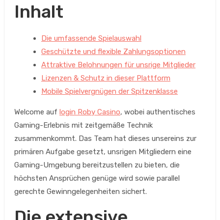
Inhalt
Die umfassende Spielauswahl
Geschützte und flexible Zahlungsoptionen
Attraktive Belohnungen für unsrige Mitglieder
Lizenzen & Schutz in dieser Plattform
Mobile Spielvergnügen der Spitzenklasse
Welcome auf
login Roby Casino
, wobei authentisches
Gaming-Erlebnis mit zeitgemäße Technik
zusammenkommt. Das Team hat dieses unsereins zur
primären Aufgabe gesetzt, unsrigen Mitgliedern eine
Gaming-Umgebung bereitzustellen zu bieten, die
höchsten Ansprüchen genüge wird sowie parallel
gerechte Gewinngelegenheiten sichert.
Die extensive