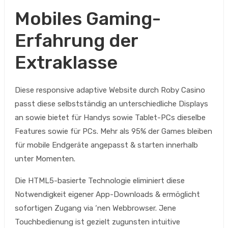
Mobiles Gaming-
Erfahrung der
Extraklasse
Diese responsive adaptive Website durch Roby Casino
passt diese selbstständig an unterschiedliche Displays
an sowie bietet für Handys sowie Tablet-PCs dieselbe
Features sowie für PCs. Mehr als 95% der Games bleiben
für mobile Endgeräte angepasst & starten innerhalb
unter Momenten.
Die HTML5-basierte Technologie eliminiert diese
Notwendigkeit eigener App-Downloads & ermöglicht
sofortigen Zugang via ‘nen Webbrowser. Jene
Touchbedienung ist gezielt zugunsten intuitive