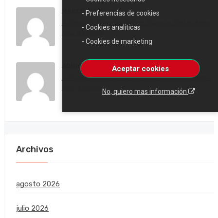
MARCO REUS
on
- Preferencias de cookies
4 Things to Consider Before Buying a Boston Home
- Cookies analíticas
Near a College
- Cookies de marketing
ADMIN
on
Aceptar cookies
4 Things to Consider Before Buying a Boston Home
Near a College
No, quiero mas información
Archivos
agosto 2026
julio 2026