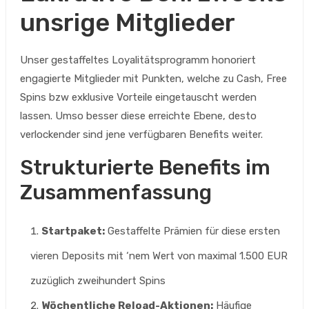
unsrige Mitglieder
Unser gestaffeltes Loyalitätsprogramm honoriert
engagierte Mitglieder mit Punkten, welche zu Cash, Free
Spins bzw exklusive Vorteile eingetauscht werden
lassen. Umso besser diese erreichte Ebene, desto
verlockender sind jene verfügbaren Benefits weiter.
Strukturierte Benefits im
Zusammenfassung
Startpaket:
Gestaffelte Prämien für diese ersten
vieren Deposits mit ‘nem Wert von maximal 1.500 EUR
zuzüglich zweihundert Spins
Wöchentliche Reload-Aktionen:
Häufige