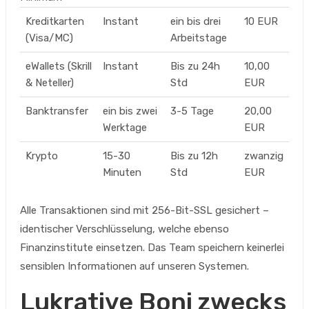
Kreditkarten
Instant
ein bis drei
10 EUR
(Visa/MC)
Arbeitstage
eWallets (Skrill
Instant
Bis zu 24h
10,00
& Neteller)
Std
EUR
Banktransfer
ein bis zwei
3-5 Tage
20,00
Werktage
EUR
Krypto
15-30
Bis zu 12h
zwanzig
Minuten
Std
EUR
Alle Transaktionen sind mit 256-Bit-SSL gesichert –
identischer Verschlüsselung, welche ebenso
Finanzinstitute einsetzen. Das Team speichern keinerlei
sensiblen Informationen auf unseren Systemen.
Lukrative Boni zwecks