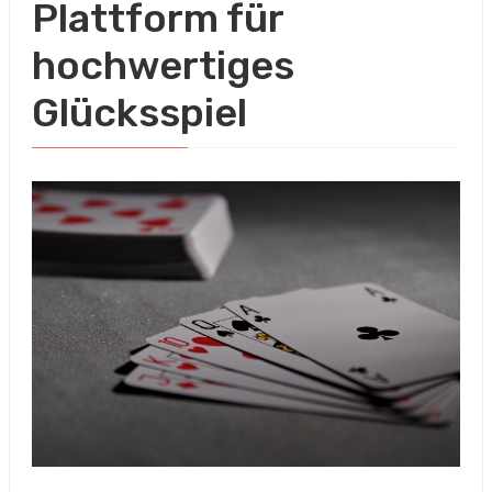
Plattform für
hochwertiges
Glücksspiel