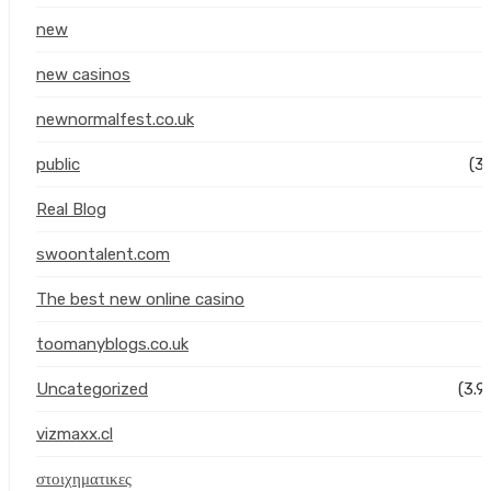
new
(
new casinos
newnormalfest.co.uk
public
(3
Real Blog
swoontalent.com
The best new online casino
toomanyblogs.co.uk
Uncategorized
(3.9
vizmaxx.cl
στοιχηματικες