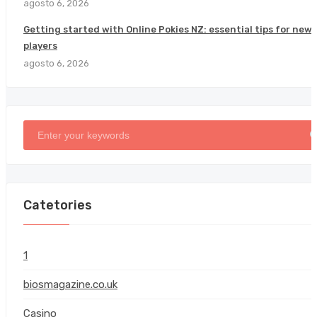
agosto 6, 2026
Getting started with Online Pokies NZ: essential tips for new
players
agosto 6, 2026
Catetories
1
biosmagazine.co.uk
Casino
(