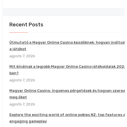
Recent Posts
Útmutató a Magyar Online Casino kezdőknek: hogyan indítsd e
a játékot
agosto 7, 2026
Mit kínálnak a legjobb Magyar Online Casino játékoldalak 2026
ban?
agosto 7, 2026
Magyar Online Casino: ingyenes pörgetések és hogyan szerez
meg őket
agosto 7, 2026
Explore the exciting world of online pokies NZ: top features a
engaging gameplay