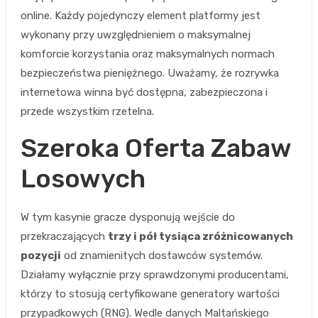
online. Każdy pojedynczy element platformy jest
wykonany przy uwzględnieniem o maksymalnej
komforcie korzystania oraz maksymalnych normach
bezpieczeństwa pieniężnego. Uważamy, że rozrywka
internetowa winna być dostępna, zabezpieczona i
przede wszystkim rzetelna.
Szeroka Oferta Zabaw
Losowych
W tym kasynie gracze dysponują wejście do
przekraczających
trzy i pół tysiąca zróżnicowanych
pozycji
od znamienitych dostawców systemów.
Działamy wyłącznie przy sprawdzonymi producentami,
którzy to stosują certyfikowane generatory wartości
przypadkowych (RNG). Wedle danych Maltańskiego