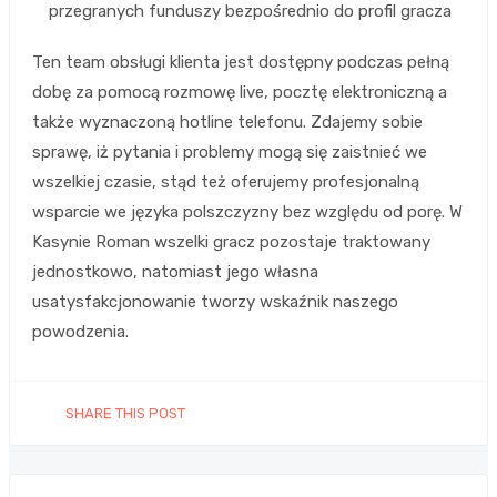
przegranych funduszy bezpośrednio do profil gracza
Ten team obsługi klienta jest dostępny podczas pełną
dobę za pomocą rozmowę live, pocztę elektroniczną a
także wyznaczoną hotline telefonu. Zdajemy sobie
sprawę, iż pytania i problemy mogą się zaistnieć we
wszelkiej czasie, stąd też oferujemy profesjonalną
wsparcie we języka polszczyzny bez względu od porę. W
Kasynie Roman wszelki gracz pozostaje traktowany
jednostkowo, natomiast jego własna
usatysfakcjonowanie tworzy wskaźnik naszego
powodzenia.
SHARE THIS POST