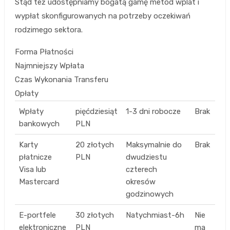
Stąd też udostępniamy bogatą gamę metod wplat i
wypłat skonfigurowanych na potrzeby oczekiwań
rodzimego sektora.
Forma Płatności
Najmniejszy Wpłata
Czas Wykonania Transferu
Opłaty
Wpłaty
pięćdziesiąt
1-3 dni robocze
Brak
bankowych
PLN
Karty
20 złotych
Maksymalnie do
Brak
płatnicze
PLN
dwudziestu
Visa lub
czterech
Mastercard
okresów
godzinowych
E-portfele
30 złotych
Natychmiast-6h
Nie
elektroniczne
PLN
ma