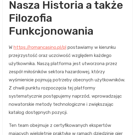
Nasza Historia a także
Filozofia
Funkcjonowania
W
https://romancasino.pl/pl
postawiamy w kierunku
przejrzystość oraz uczciwość względem każdego
użytkownika. Naszą platforma jest utworzona przez
zespół miłośników sektora hazardowej, którzy
wyśmienicie pojmują potrzeby obecnych użytkowników.
Z chwili punktu rozpoczęcia tej platformy
systematycznie postępujemy naprzód, wprowadzając
nowatorskie metody technologiczne i zwiększając
katalog dostępnych pozycji.
Ten team obejmuje z certyfikowanych ekspertów
mających wieloletnie praktykę w ramach dziedzinie gier