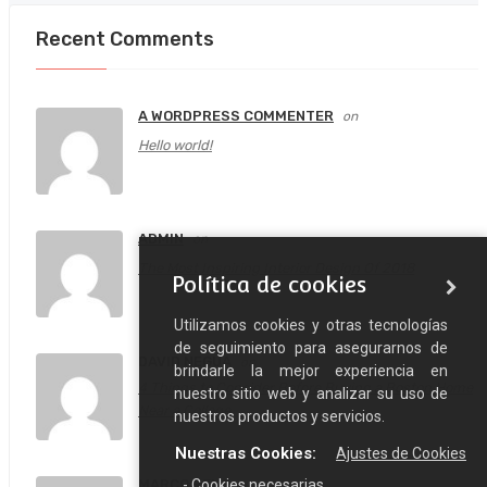
Recent Comments
A WORDPRESS COMMENTER
on
Hello world!
ADMIN
on
The Most Inspiring Interior Design Of 2018
Política de cookies
Utilizamos cookies y otras tecnologías
de seguimiento para asegurarnos de
DAVID NEGUA
on
brindarle la mejor experiencia en
4 Things to Consider Before Buying a Boston Home
nuestro sitio web y analizar su uso de
Near a College
nuestros productos y servicios.
Nuestras Cookies:
Ajustes de Cookies
MARCO REUS
- Cookies necesarias
on