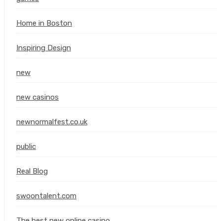
Home in Boston
Inspiring Design
new
new casinos
newnormalfest.co.uk
public
Real Blog
swoontalent.com
The best new online casino