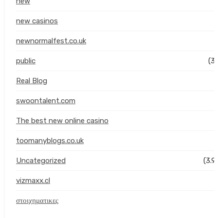
new
(
new casinos
newnormalfest.co.uk
public
(3
Real Blog
swoontalent.com
The best new online casino
toomanyblogs.co.uk
Uncategorized
(3.9
vizmaxx.cl
στοιχηματικες