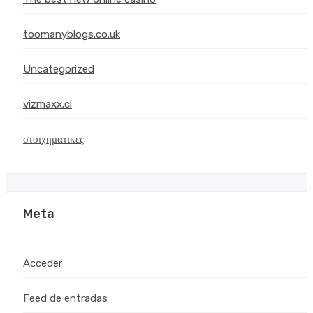
toomanyblogs.co.uk
Uncategorized
vizmaxx.cl
στοιχηματικες
Meta
Acceder
Feed de entradas