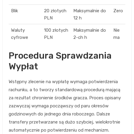
Blik
20 złotych
Maksymalnie do
Zero
PLN
12 h
Waluty
100 złotych
Maksymalnie do
Nie
cyfrowe
PLN
2-ch h
ma
Procedura Sprawdzania
Wypłat
Wstępny zlecenie na wypłatę wymaga potwierdzenia
rachunku, a to tworzy standardową procedurą mającą
za rezultat chronienie środków gracza. Proces opisany
zazwyczaj wymaga począwszy od paru okresów
godzinowych do jednego dnia roboczego. Dalsze
transfery przetwarzane są dużo szybciej, wielokrotnie
automatycznie po potwierdzeniu od mechanizm.