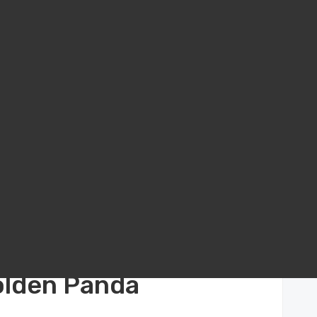
stort på mobilen – expertstrategier för Golden Panda Casino‑turneringa
obilen –
olden Panda