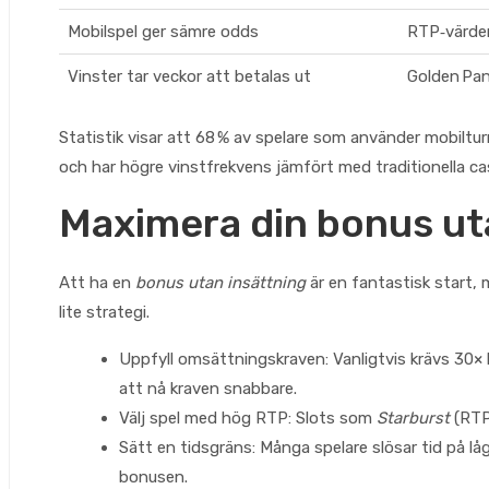
Mobilspel ger sämre odds
RTP‑värden
Vinster tar veckor att betalas ut
Golden Pan
Statistik visar att 68 % av spelare som använder mobiltu
och har högre vinstfrekvens jämfört med traditionella ca
Maximera din bonus ut
Att ha en
bonus utan insättning
är en fantastisk start, 
lite strategi.
Uppfyll omsättningskraven: Vanligtvis krävs 30× b
att nå kraven snabbare.
Välj spel med hög RTP: Slots som
Starburst
(RTP 
Sätt en tidsgräns: Många spelare slösar tid på l
bonusen.