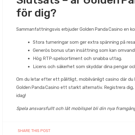
för dig?
Sammanfattningsvis erbjuder Golden Panda Casino en ko
Stora turneringar som ger extra spänning på resa
Generös bonus utan insättning som kan omvandlas 
Hög RTP‑spelsortiment och snabba uttag.
Licens och säkerhet som skyddar dina pengar oc
Om du letar efter ett pålitligt, mobilvänligt casino där du
Golden Panda Casino ett starkt alternativ. Registrera dig
idag!
Spela ansvarsfullt och låt mobilspel bli din nya framgån
SHARE THIS POST