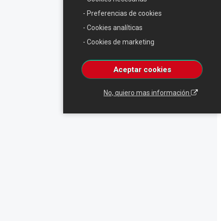
- Preferencias de cookies
- Cookies analíticas
- Cookies de marketing
Aceptar cookies
No, quiero mas información