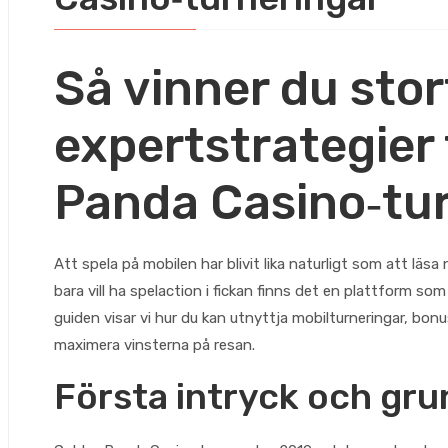
Så vinner du stor
expertstrategier
Panda Casino‑tu
Att spela på mobilen har blivit lika naturligt som att läs
bara vill ha spelaction i fickan finns det en plattform som
guiden visar vi hur du kan utnyttja mobilturneringar, bo
maximera vinsterna på resan.
Första intryck och gr