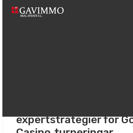
Home
Så vinner du 
septiembre 26, 2025
Uncategorized
Så vinner du stort på m
expertstrategier för G
Casino‑turneringar