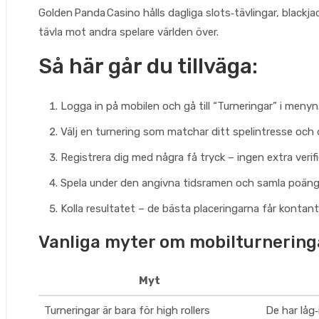
Golden Panda Casino hålls dagliga slots‑tävlingar, blackja
tävla mot andra spelare världen över.
Så här går du tillväga:
Logga in på mobilen och gå till “Turneringar” i menyn
Välj en turnering som matchar ditt spelintresse och 
Registrera dig med några få tryck – ingen extra verif
Spela under den angivna tidsramen och samla poäng e
Kolla resultatet – de bästa placeringarna får kontantpr
Vanliga myter om mobilturnering
Myt
Turneringar är bara för high rollers
De har låg‑