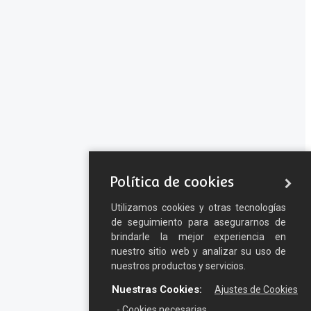
Política de cookies
Utilizamos cookies y otras tecnologías
de seguimiento para asegurarnos de
brindarle la mejor experiencia en
nuestro sitio web y analizar su uso de
nuestros productos y servicios.
Nuestras Cookies:
Ajustes de Cookies
- Cookies necesarias