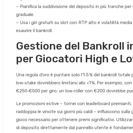
– Pianifica la suddivisione del deposito in più tranche per 
graduale.
– Usa i giri gratuiti su slot con RTP alto e volatilità medi
esaurire il bankroll.
Gestione del Bankroll i
per Giocatori High e L
Una regola d’oro è puntare solo l’1‑5 % del bankroll totale
low‑stake dovrebbero limitarsi allo <1 %. Per esempio, co
€250‑€500 per giro; un low‑roller con €200 dovrebbe pun
Le promozioni estive – tornei con leaderboard premianti,
raddoppia le vincite sui giorni più caldi – influiscono sul
gioco necessario per ottenere premi significativi. Utilizza
di deposito direttamente dal pannello utente è fondamen