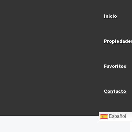
Inicio
Propiedade
Favoritos
Contacto
Español