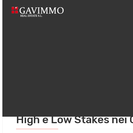
Home
Scommesse E
octubre 15, 2025
Uncategorized
Scommesse Estive: Com
High e Low Stakes nei G