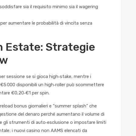
soddisfare sia il requisito minimo sia il wagering
a per aumentare le probabilità di vincita senza
n Estate: Strategie
ow
 per sessione se si gioca high‑stake, mentre i
n €5 000 disponibili un high‑roller può scommettere
tare €0,20‑€1 per spin.
 reload bonus giornalieri e “summer splash” che
la gestione del denaro perché aumentano il volume di
re gli strumenti di auto‑esclusione o impostare limiti
tale; i nuovi casino non AAMS elencati da