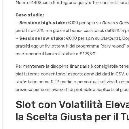
Monitor440Scuola.It integrano queste funzioni nella loro 
Caso studio:
–
Sessione high‑stake:
€100 per spin su
Gonzo’s Ques
perdita del 3 %, ma grazie al bonus cash‑back del 15 % la p
–
Sessione low‑stake:
€0,10 per spin su
Starburst
. Do
gratuiti aggiuntivi ottenuti dal programma “daily reload” s
mantenendo il bankroll stabile a €199,90.
Per mantenere la disciplina finanziaria è consigliabile tene
piattaforme consentono l’esportazione dei dati in CSV, ut
statistiche come RTP medio o percentuale di vincita risp
preziosa per corsi avanzati di probabilità applicata al gio
Slot con Volatilità Elev
la Scelta Giusta per il 