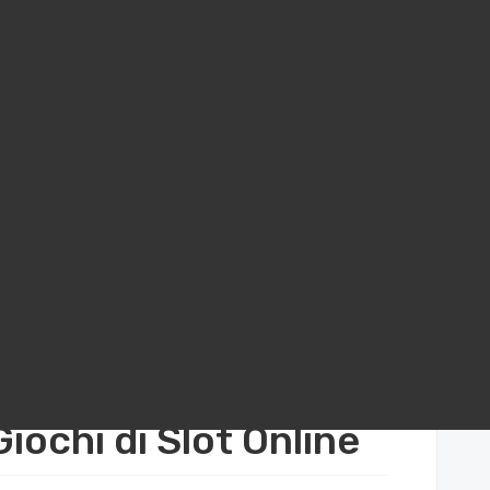
stive: Come Scegliere tra High e Low Stakes nei Giochi di Slot Online
e Scegliere tra
iochi di Slot Online