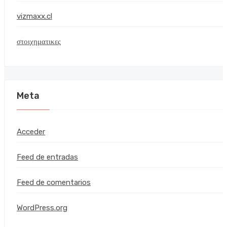
vizmaxx.cl
στοιχηματικες
Meta
Acceder
Feed de entradas
Feed de comentarios
WordPress.org