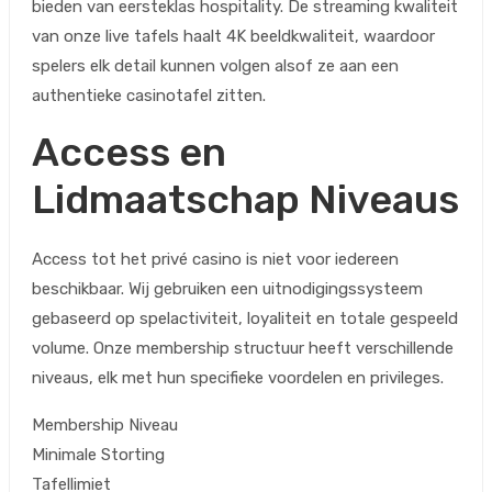
bieden van eersteklas hospitality. De streaming kwaliteit
van onze live tafels haalt 4K beeldkwaliteit, waardoor
spelers elk detail kunnen volgen alsof ze aan een
authentieke casinotafel zitten.
Access en
Lidmaatschap Niveaus
Access tot het privé casino is niet voor iedereen
beschikbaar. Wij gebruiken een uitnodigingssysteem
gebaseerd op spelactiviteit, loyaliteit en totale gespeeld
volume. Onze membership structuur heeft verschillende
niveaus, elk met hun specifieke voordelen en privileges.
Membership Niveau
Minimale Storting
Tafellimiet