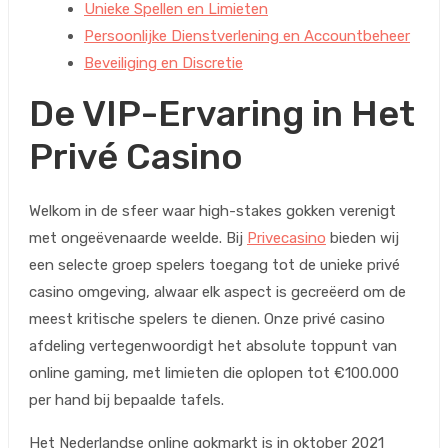
Unieke Spellen en Limieten
Persoonlijke Dienstverlening en Accountbeheer
Beveiliging en Discretie
De VIP-Ervaring in Het
Privé Casino
Welkom in de sfeer waar high-stakes gokken verenigt
met ongeëvenaarde weelde. Bij
Privecasino
bieden wij
een selecte groep spelers toegang tot de unieke privé
casino omgeving, alwaar elk aspect is gecreëerd om de
meest kritische spelers te dienen. Onze privé casino
afdeling vertegenwoordigt het absolute toppunt van
online gaming, met limieten die oplopen tot €100.000
per hand bij bepaalde tafels.
Het Nederlandse online gokmarkt is in oktober 2021