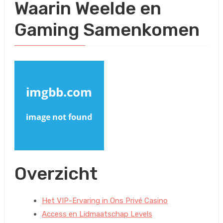
Waarin Weelde en
Gaming Samenkomen
Overzicht
Het VIP-Ervaring in Ons Privé Casino
Access en Lidmaatschap Levels