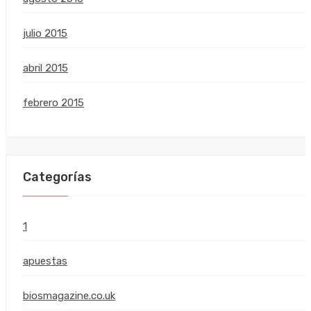
julio 2015
abril 2015
febrero 2015
Categorías
1
apuestas
biosmagazine.co.uk