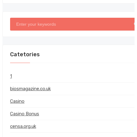
Catetories
1
biosmagazine.co.uk
Casino
(
Casino Bonus
censa.org.uk