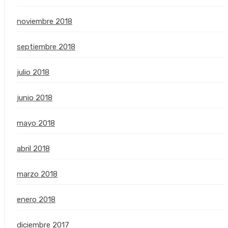
noviembre 2018
septiembre 2018
julio 2018
junio 2018
mayo 2018
abril 2018
marzo 2018
enero 2018
diciembre 2017