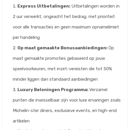
Express Uitbetalingen:
Uitbetalingen worden in
2 uur verwerkt, ongeacht het bedrag, met prioriteit
voor alle transacties en geen maximum opnamelimiet
per handeling
Op maat gemaakte Bonusaanbiedingen:
Op
maat gemaakte promoties gebaseerd op jouw
speelvoorkeuren, met inzet-vereisten die tot 50%
minder liggen dan standaard aanbiedingen
Luxury Beloningen Programma:
Verzamel
punten die inwisselbaar zijn voor luxe ervaringen zoals
Michelin-ster diners, exclusieve events, en high-end
artikelen