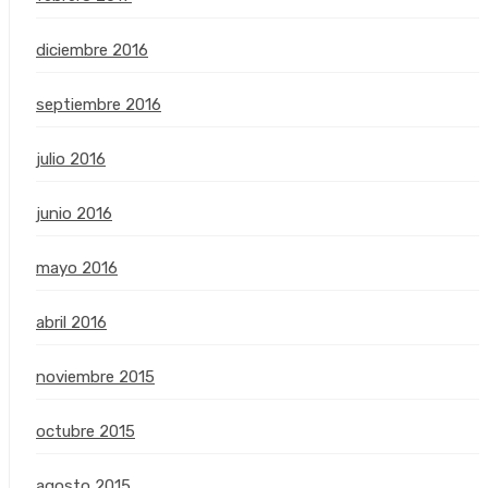
diciembre 2016
septiembre 2016
julio 2016
junio 2016
mayo 2016
abril 2016
noviembre 2015
octubre 2015
agosto 2015