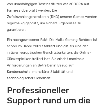
von unabhängigen Testinstituten wie eCOGRA auf
Fairness überprüft werden. Die
Zufallszahlengeneratoren (RNG) unserer Games werden
regelmäßig geprüft, um sichere Ergebnisse zu
garantieren.
Ein nachgewiesener Fakt: Die Malta Gaming Behörde ist
schon im Jahre 2001 etabliert und gilt als eine der
initialen europäischen Gerichtsbarkeiten, die Online-
Glücksspiel kontrolliert hat. Sie erhebt maximale
Anforderungen an Betreiber in Bezug auf
Kundenschutz, monetärer Stabilität und
technologischer Sicherheit.
Professioneller
Support rund um die