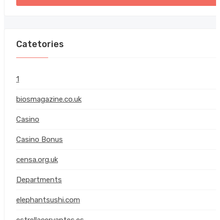
Catetories
1
biosmagazine.co.uk
Casino
(
Casino Bonus
censa.org.uk
Departments
elephantsushi.com
estrellacervantes.es