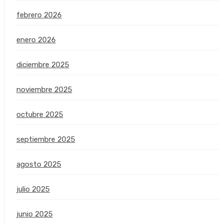
febrero 2026
enero 2026
diciembre 2025
noviembre 2025
octubre 2025
septiembre 2025
agosto 2025
julio 2025
junio 2025