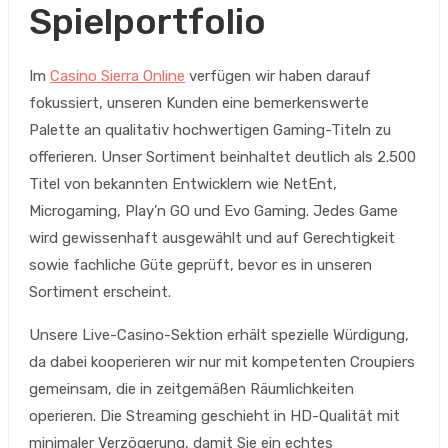
Spielportfolio
Im
Casino Sierra Online
verfügen wir haben darauf
fokussiert, unseren Kunden eine bemerkenswerte
Palette an qualitativ hochwertigen Gaming-Titeln zu
offerieren. Unser Sortiment beinhaltet deutlich als 2.500
Titel von bekannten Entwicklern wie NetEnt,
Microgaming, Play’n GO und Evo Gaming. Jedes Game
wird gewissenhaft ausgewählt und auf Gerechtigkeit
sowie fachliche Güte geprüft, bevor es in unseren
Sortiment erscheint.
Unsere Live-Casino-Sektion erhält spezielle Würdigung,
da dabei kooperieren wir nur mit kompetenten Croupiers
gemeinsam, die in zeitgemäßen Räumlichkeiten
operieren. Die Streaming geschieht in HD-Qualität mit
minimaler Verzögerung, damit Sie ein echtes