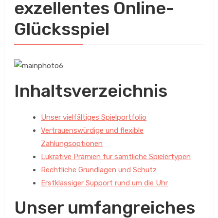
exzellentes Online-
Glücksspiel
Inhaltsverzeichnis
Unser vielfältiges Spielportfolio
Vertrauenswürdige und flexible
Zahlungsoptionen
Lukrative Prämien für sämtliche Spielertypen
Rechtliche Grundlagen und Schutz
Erstklassiger Support rund um die Uhr
Unser umfangreiches