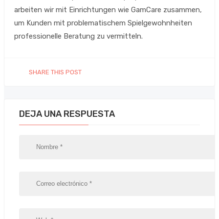
arbeiten wir mit Einrichtungen wie GamCare zusammen,
um Kunden mit problematischem Spielgewohnheiten
professionelle Beratung zu vermitteln.
SHARE THIS POST
DEJA UNA RESPUESTA