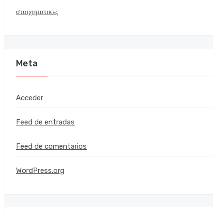
στοιχηματικες
Meta
Acceder
Feed de entradas
Feed de comentarios
WordPress.org