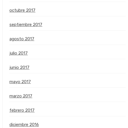
octubre 2017
septiembre 2017
agosto 2017
julio 2017
junio 2017
mayo 2017
marzo 2017
febrero 2017
diciembre 2016