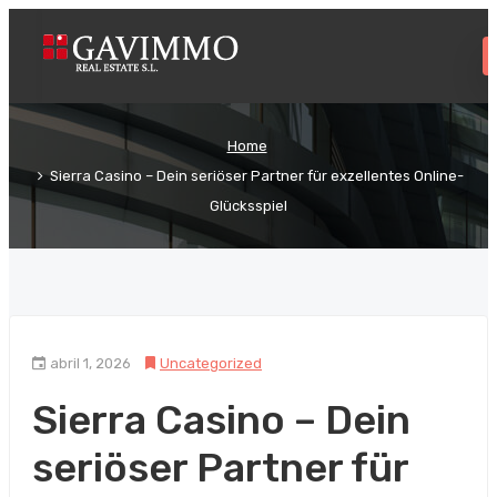
Home
Sierra Casino – Dein seriöser Partner für exzellentes Online-
Glücksspiel
abril 1, 2026
Uncategorized
Sierra Casino – Dein
seriöser Partner für