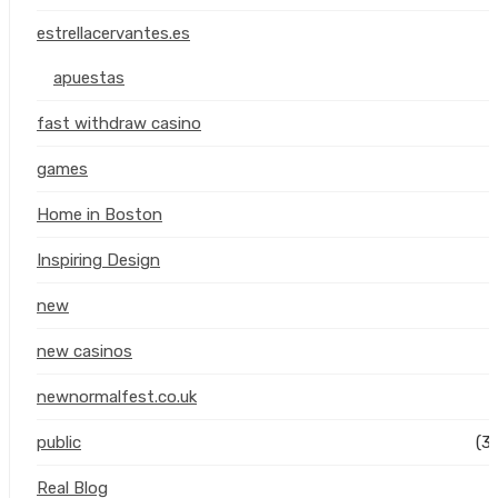
estrellacervantes.es
apuestas
fast withdraw casino
games
Home in Boston
Inspiring Design
new
(
new casinos
newnormalfest.co.uk
public
(3
Real Blog