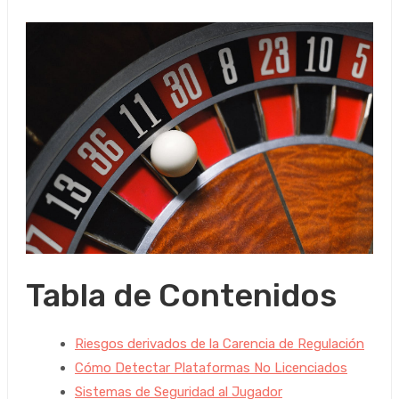
Tabla de Contenidos
Riesgos derivados de la Carencia de Regulación
Cómo Detectar Plataformas No Licenciados
Sistemas de Seguridad al Jugador