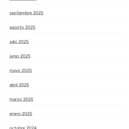
septiembre 2025
agosto 2025
julio 2025
junio 2025
mayo 2025
abril 2025
marzo 2025
enero 2025
octubre 2024