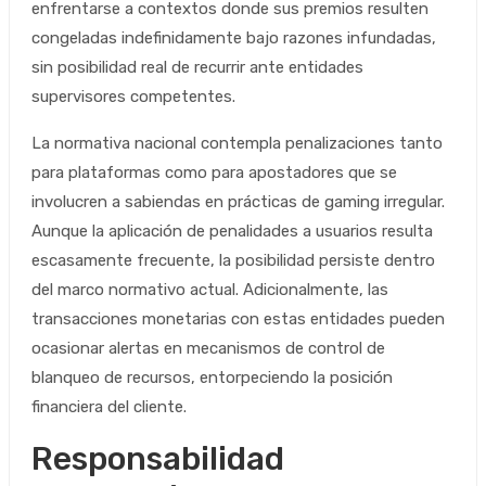
enfrentarse a contextos donde sus premios resulten
congeladas indefinidamente bajo razones infundadas,
sin posibilidad real de recurrir ante entidades
supervisores competentes.
La normativa nacional contempla penalizaciones tanto
para plataformas como para apostadores que se
involucren a sabiendas en prácticas de gaming irregular.
Aunque la aplicación de penalidades a usuarios resulta
escasamente frecuente, la posibilidad persiste dentro
del marco normativo actual. Adicionalmente, las
transacciones monetarias con estas entidades pueden
ocasionar alertas en mecanismos de control de
blanqueo de recursos, entorpeciendo la posición
financiera del cliente.
Responsabilidad