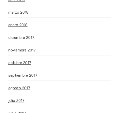
marzo 2018
enero 2018
diciembre 2017
noviembre 2017
octubre 2017
septiembre 2017
agosto 2017
julio 2017