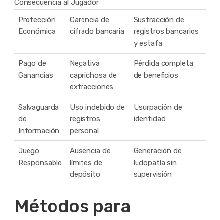
Consecuencia al Jugador
Protección
Carencia de
Sustracción de
Económica
cifrado bancaria
registros bancarios
y estafa
Pago de
Negativa
Pérdida completa
Ganancias
caprichosa de
de beneficios
extracciones
Salvaguarda
Uso indebido de
Usurpación de
de
registros
identidad
Información
personal
Juego
Ausencia de
Generación de
Responsable
límites de
ludopatía sin
depósito
supervisión
Métodos para