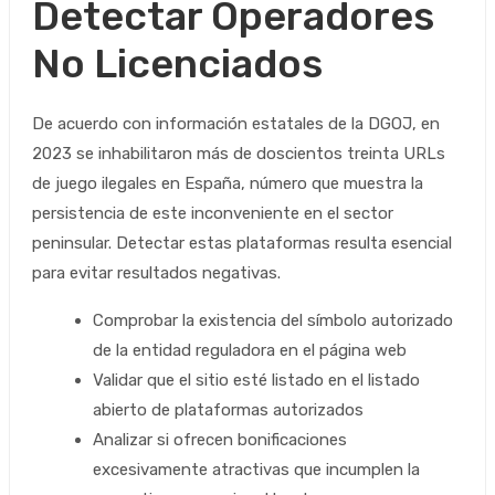
Detectar Operadores
No Licenciados
De acuerdo con información estatales de la DGOJ, en
2023 se inhabilitaron más de doscientos treinta URLs
de juego ilegales en España, número que muestra la
persistencia de este inconveniente en el sector
peninsular. Detectar estas plataformas resulta esencial
para evitar resultados negativas.
Comprobar la existencia del símbolo autorizado
de la entidad reguladora en el página web
Validar que el sitio esté listado en el listado
abierto de plataformas autorizados
Analizar si ofrecen bonificaciones
excesivamente atractivas que incumplen la