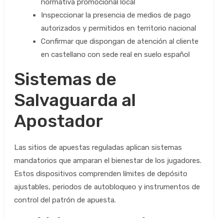
normativa promocional local
Inspeccionar la presencia de medios de pago
autorizados y permitidos en territorio nacional
Confirmar que dispongan de atención al cliente
en castellano con sede real en suelo español
Sistemas de
Salvaguarda al
Apostador
Las sitios de apuestas reguladas aplican sistemas
mandatorios que amparan el bienestar de los jugadores.
Estos dispositivos comprenden límites de depósito
ajustables, periodos de autobloqueo y instrumentos de
control del patrón de apuesta.