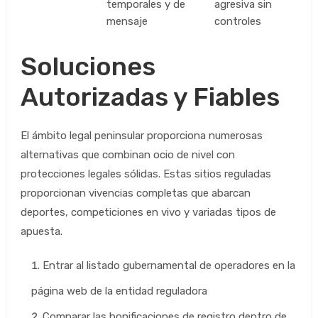
temporales y de
agresiva sin
mensaje
controles
Soluciones
Autorizadas y Fiables
El ámbito legal peninsular proporciona numerosas
alternativas que combinan ocio de nivel con
protecciones legales sólidas. Estas sitios reguladas
proporcionan vivencias completas que abarcan
deportes, competiciones en vivo y variadas tipos de
apuesta.
Entrar al listado gubernamental de operadores en la
página web de la entidad reguladora
Comparar las bonificaciones de registro dentro de