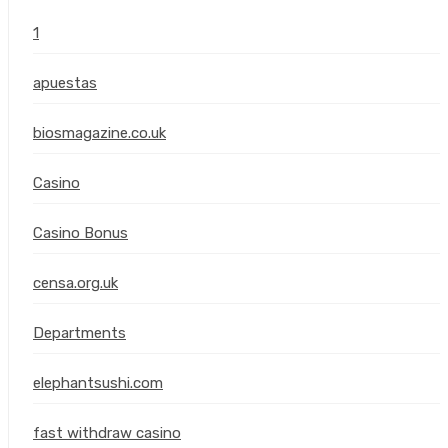
1
apuestas
biosmagazine.co.uk
Casino
Casino Bonus
censa.org.uk
Departments
elephantsushi.com
fast withdraw casino