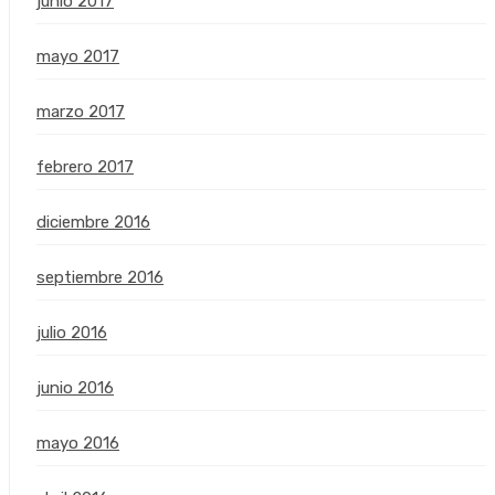
junio 2017
mayo 2017
marzo 2017
febrero 2017
diciembre 2016
septiembre 2016
julio 2016
junio 2016
mayo 2016