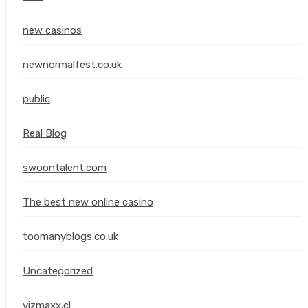
new casinos
newnormalfest.co.uk
public
Real Blog
swoontalent.com
The best new online casino
toomanyblogs.co.uk
Uncategorized
vizmaxx.cl