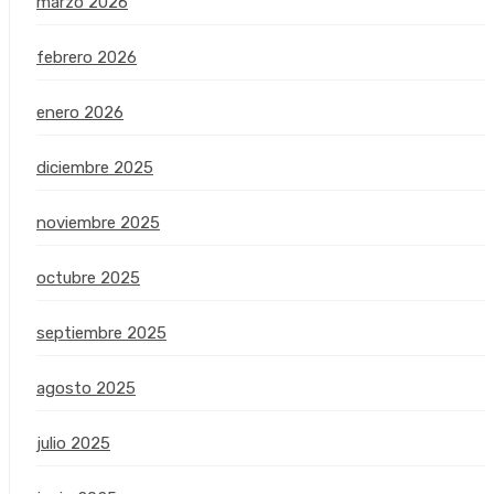
marzo 2026
febrero 2026
enero 2026
diciembre 2025
noviembre 2025
octubre 2025
septiembre 2025
agosto 2025
julio 2025