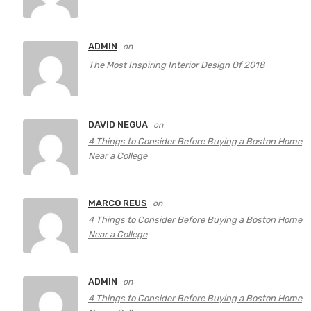
ADMIN
on
The Most Inspiring Interior Design Of 2018
DAVID NEGUA
on
4 Things to Consider Before Buying a Boston Home
Near a College
MARCO REUS
on
4 Things to Consider Before Buying a Boston Home
Near a College
ADMIN
on
4 Things to Consider Before Buying a Boston Home