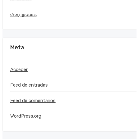
στοιχηματικες
Meta
Acceder
Feed de entradas
Feed de comentarios
WordPress.org