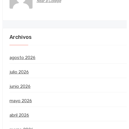
Near a College
Archivos
agosto 2026
julio 2026
junio 2026
mayo 2026
abril 2026