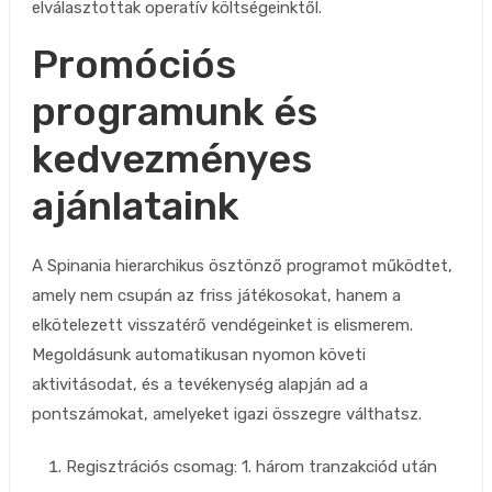
elválasztottak operatív költségeinktől.
Promóciós
programunk és
kedvezményes
ajánlataink
A Spinania hierarchikus ösztönző programot működtet,
amely nem csupán az friss játékosokat, hanem a
elkötelezett visszatérő vendégeinket is elismerem.
Megoldásunk automatikusan nyomon követi
aktivitásodat, és a tevékenység alapján ad a
pontszámokat, amelyeket igazi összegre válthatsz.
Regisztrációs csomag: 1. három tranzakciód után