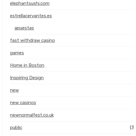
elephantsushi.com
estrellacervantes.es
apuestas
fast withdraw casino
games
Home in Boston
Inspiring Design
new
(
new casinos
newnormalfest.co.uk
public
(3