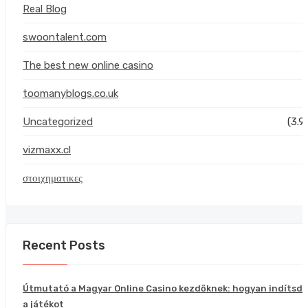
Real Blog
swoontalent.com
The best new online casino
toomanyblogs.co.uk
Uncategorized
(3.9
vizmaxx.cl
στοιχηματικες
Recent Posts
Útmutató a Magyar Online Casino kezdőknek: hogyan indítsd e
a játékot