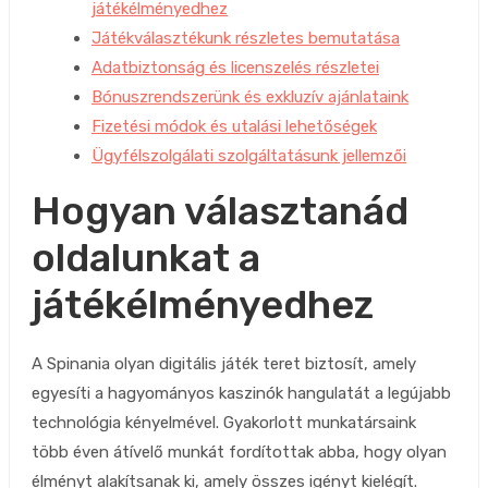
játékélményedhez
Játékválasztékunk részletes bemutatása
Adatbiztonság és licenszelés részletei
Bónuszrendszerünk és exkluzív ajánlataink
Fizetési módok és utalási lehetőségek
Ügyfélszolgálati szolgáltatásunk jellemzői
Hogyan választanád
oldalunkat a
játékélményedhez
A Spinania olyan digitális játék teret biztosít, amely
egyesíti a hagyományos kaszinók hangulatát a legújabb
technológia kényelmével. Gyakorlott munkatársaink
több éven átívelő munkát fordítottak abba, hogy olyan
élményt alakítsanak ki, amely összes igényt kielégít.