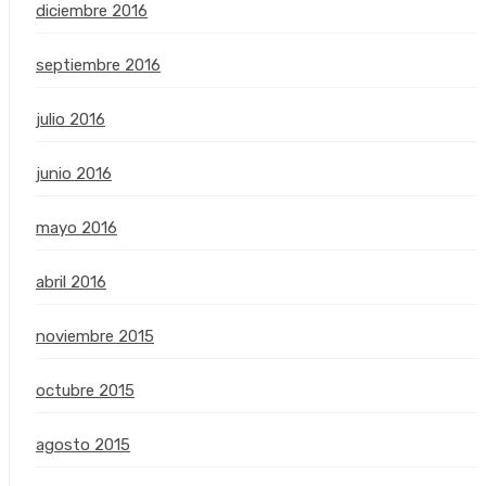
diciembre 2016
septiembre 2016
julio 2016
junio 2016
mayo 2016
abril 2016
noviembre 2015
octubre 2015
agosto 2015