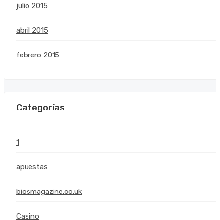
julio 2015
abril 2015
febrero 2015
Categorías
1
apuestas
biosmagazine.co.uk
Casino